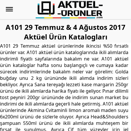
A101 29 Temmuz & 4 Ağustos 2017
Aktüel Ürün Katalogları
A101 29 Temmuz aktüel ürünlerinde ikincisi %50 fırsatlı
ürünler var. A101 aktüel ürün kataloglarında ikili alımlarda
indirimli fiyatlı sayfalarında bakalım ne var. A101 aktüel
ürün kataloglar hafta sonu başlangıçlı ve cumaya kadar
sürecek indirimlerinde bakalım neler var görelim: Golda
buğday unu 2 kg ürününde ikili alımda indirim sizleri
bekliyor. Ayrıca Sana tereyağı lezzeti kase margarin 250gr
ürünü de ikili alımlarda harika fiyatı ile geliyor. Pınar dilimli
tost peyniri 200gr ürününde de indirim sunan market bu
indirimi de ikili alımlarda geçerli hale getirmiş. A101 aktüel
ürünlerinde Akmina Cvitaminli limon aromalı maden suyu
6x200ml ürünü de sizlerle oluyor. Ayrıca Head&Shoulders
şampuan 550ml ürünü de ikili alımlarda muhteşem bir
fırsat ile sunulmuş. Ayrıca Cif tüm yüzeyler için jel