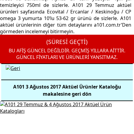
temizleyici 750ml de sizlerle. A101 29 Temmuz aktüel
ürünleri sayfasında Ecovital / Ercanlar / Keskinoğu / CP
omega 3 yumurta 10’lu 53-62 gr ürünü de sizlerle. A101
aktüel ürünlerinin diğer tüm detaylarını a101.com.tr’Den
görmeden incelemeyi bitirmeyin.
(SÜRESİ GEÇTİ)
BU AFİŞ GÜNCEL DEĞİLDİR. GEÇMİŞ YILLARA AİTTİR.
GÜNCEL FİYATLARI VE ÜRÜNLERİ YANSITMAZ.
A101 3 Ağustos 2017 Aktüel Ürünler Kataloğu
makalesine geri dön