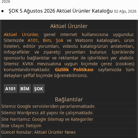
2026
ŞOK 5 Ağustos 2026 Aktüel Ürünler Kataloğu
02 Ağu, 2026
Aktüel Ürünler
Aktüel Ürünler
, genel internet kullanıcısına uygundur.
Sitemizde
A101
,
Bim
,
Şok
ve Watsons katalogları, ürün
listeleri, editör yorumları, videolu katalog/ürün anlatımları,
infografikler ve ziyaretçi yorumları bulunur. İçeriklerde
sponsorlu bağlantılar ve reklamlar ile işbirlikleri yer alabilir.
Sitemiz KVKK mevzuatına uygun biçimde çerez (cookies)
konumlandırmaktadır.
Gizlilik Politikası
sayfamızda tüm
detayları şeffaf biçimde öğrenebilirsiniz.
A101
BİM
ŞOK
Bağlantılar
Sitemiz
Google
servisleriden yararlanmaktadır.
Sitemiz Wordpress alt yapısı ile çalışmaktadır.
Site Haritamız:
Google Sitemap
ve
Kategoriler
Bize Ulaşın:
İletişim
Güncel Konular:
Aktüel Ürünler News