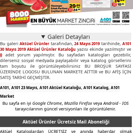
Galeri Detayları
Bu galeri
tarafından,
tarihinde,
Aktüel Ürünler
24 Mayıs 2019
A101
yazısı ekinde yazılmıştır ve
30 Mayıs 2019 Aktüel Ürünler Kataloğu
adet yorum yapılmıştır. Bu sayfadan katalogları gezebilir,
0
dilerseniz sosyal medyada paylaşabilir veya katalog görsellerini
tam boyutu ile görüntüleyebilirsiniz BU BROŞÜR SAYFASI
ÜZERİNDE LOGOSU BULUNAN MARKETE AİTTİR ve BU AFİŞ İÇİN
SATIŞ TARİHİ GEÇMİŞTİR.
,
,
,
,
A101
A101 23 Mayıs
A101 Aktüel Kataloğu
A101 Katalog
A101
Market
Bu sayfa en iyi
Google Chrome
,
Mozilla Firefox
veya
Android - IOS
tarayıcılarının güncel versiyonları ile görüntülenir.
Aktüel Ürünler Ücretsiz Mail Aboneliği
Aktüel Kataloglardan ÜCRETSİZ ve anında haberdar olmak