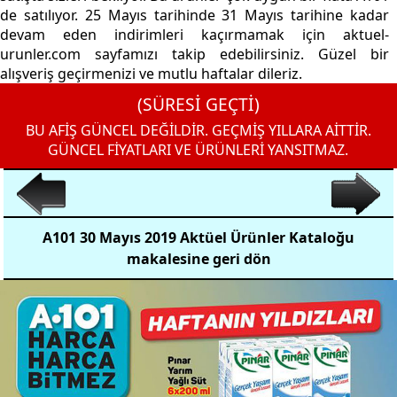
de satılıyor. 25 Mayıs tarihinde 31 Mayıs tarihine kadar
devam eden indirimleri kaçırmamak için aktuel-
urunler.com sayfamızı takip edebilirsiniz. Güzel bir
alışveriş geçirmenizi ve mutlu haftalar dileriz.
(SÜRESİ GEÇTİ)
BU AFİŞ GÜNCEL DEĞİLDİR. GEÇMİŞ YILLARA AİTTİR.
GÜNCEL FİYATLARI VE ÜRÜNLERİ YANSITMAZ.
A101 30 Mayıs 2019 Aktüel Ürünler Kataloğu
makalesine geri dön