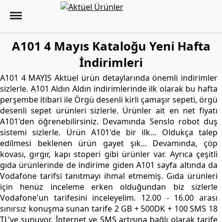
A101 4 Mayıs Kataloğu Yeni Hafta
İndirimleri
A101 4 MAYIS Aktüel ürün detaylarında önemli indirimler
sizlerle. A101 Aldın Aldın indirimlerinde ilk olarak bu hafta
perşembe itibari ile Örgü desenli kirli çamaşır sepeti, örgü
desenli sepet ürünleri sizlerle. Ürünler ait en net fiyatı
A101'den öğrenebilirsiniz. Devamında Senslo robot duş
sistemi sizlerle. Ürün A101'de bir ilk... Oldukça talep
edilmesi beklenen ürün gayet şık... Devamında, çöp
kovası, gırgır, kapı stoperi gibi ürünler var. Ayrıca çeşitli
gıda ürünlerinde de indirime giden A101 sayfa altında da
Vodafone tarifsi tanıtmayı ihmal etmemiş. Gıda ürünleri
için henüz inceleme erken olduğundan biz sizlerle
Vodafone'un tarifesini inceleyelim. 12.00 - 16.00 arası
sınırsız konuşma sunan tarife 2 GB + 500DK + 100 SMS 18
TL'ye sunuyor. İnternet ve SMS artışına bağlı olarak tarife