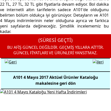
22 TL, 27 TL, 32 TL gibi fiyatlarla devam ediyor. Bol dakika
ve internetli altın tarifelerin sadece A101'de olduğunu
belirten bölüm oldukça iyi görünüyor. Detayların ve A101
4 Mayıs indirimlerinin neler olduğuna ayrıca ve farklıca
yeni sayfalarda değineceğiz. Şimdilik incelememiz bu
kadar.
(SÜRESİ GEÇTİ)
BU AFİŞ GÜNCEL DEĞİLDİR. GEÇMİŞ YILLARA AİTTİR.
GÜNCEL FİYATLARI VE ÜRÜNLERİ YANSITMAZ.
A101 4 Mayıs 2017 Aktüel Ürünler Kataloğu
makalesine geri dön