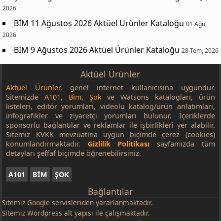
2026
BİM 11 Ağustos 2026 Aktüel Ürünler Kataloğu
01 Ağu,
2026
BİM 9 Ağustos 2026 Aktüel Ürünler Kataloğu
28 Tem, 2026
Aktüel Ürünler
Aktüel Ürünler
, genel internet kullanıcısına uygundur.
Sitemizde
A101
,
Bim
,
Şok
ve Watsons katalogları, ürün
listeleri, editör yorumları, videolu katalog/ürün anlatımları,
infografikler ve ziyaretçi yorumları bulunur. İçeriklerde
sponsorlu bağlantılar ve reklamlar ile işbirlikleri yer alabilir.
Sitemiz KVKK mevzuatına uygun biçimde çerez (cookies)
konumlandırmaktadır.
Gizlilik Politikası
sayfamızda tüm
detayları şeffaf biçimde öğrenebilirsiniz.
A101
BİM
ŞOK
Bağlantılar
Sitemiz
Google
servisleriden yararlanmaktadır.
Sitemiz Wordpress alt yapısı ile çalışmaktadır.