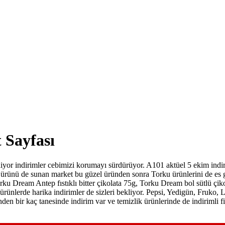
 Sayfası
diyor indirimler cebimizi korumayı sürdürüyor. A101 aktüel 5 ekim ind
r ürünü de sunan market bu güzel üründen sonra Torku ürünlerini de es 
ku Dream Antep fıstıklı bitter çikolata 75g, Torku Dream bol sütlü çiko
ürünlerde harika indirimler de sizleri bekliyor. Pepsi, Yedigün, Fruko, Li
den bir kaç tanesinde indirim var ve temizlik ürünlerinde de indirimli f