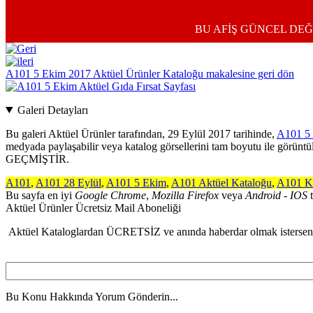
BU AFİŞ GÜNCEL DEĞ
A101 5 Ekim 2017 Aktüel Ürünler Kataloğu makalesine geri dön
Galeri Detayları
Bu galeri
Aktüel Ürünler
tarafından,
29 Eylül 2017
tarihinde,
A101 5 
medyada paylaşabilir veya katalog görsellerini tam boyutu
GEÇMİŞTİR.
A101
,
A101 28 Eylül
,
A101 5 Ekim
,
A101 Aktüel Kataloğu
,
A101 K
Bu sayfa en iyi
Google Chrome
,
Mozilla Firefox
veya
Android - IOS
t
Aktüel Ürünler Ücretsiz Mail Aboneliği
Aktüel Kataloglardan ÜCRETSİZ ve anında haberdar olmak isterseniz 
Bu Konu Hakkında Yorum Gönderin...