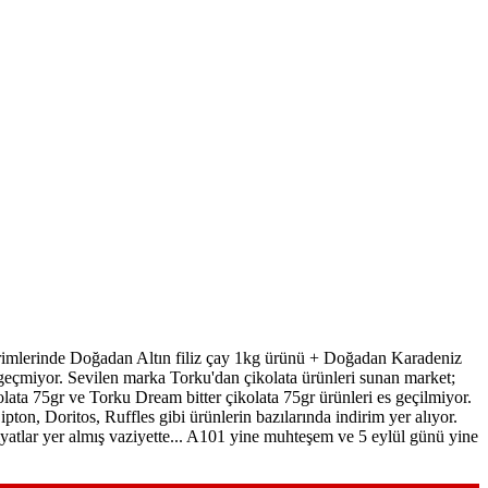
irimlerinde Doğadan Altın filiz çay 1kg ürünü + Doğadan Karadeniz
geçmiyor. Sevilen marka Torku'dan çikolata ürünleri sunan market;
lata 75gr ve Torku Dream bitter çikolata 75gr ürünleri es geçilmiyor.
pton, Doritos, Ruffles gibi ürünlerin bazılarında indirim yer alıyor.
iyatlar yer almış vaziyette... A101 yine muhteşem ve 5 eylül günü yine