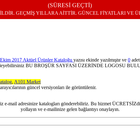
(SÜRESİ GEÇTİ)
İLDİR. GEÇMİŞ YILLARA AİTTİR. GÜNCEL FİYATLARI VE 
Ekim 2017 Aktüel Ürünler Kataloğu
yazısı ekinde yazılmıştır ve
0
adet 
 ile görüntüleyebilirsiniz BU BROŞÜR SAYFASI ÜZERİNDE LOGOS
atalog
,
A101 Market
arayıcılarının güncel versiyonları ile görüntülenir.
e-mail adresinize katalogları gönderebiliriz. Bu hizmet ÜCRETSİZdir
yollayın ve e-mailinize gelen bağlantıyı onaylayın.