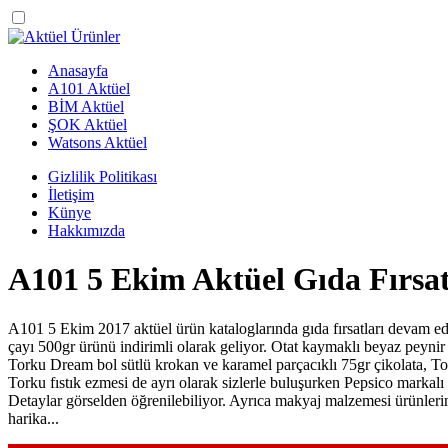
Anasayfa
A101 Aktüel
BİM Aktüel
ŞOK Aktüel
Watsons Aktüel
Gizlilik Politikası
İletişim
Künye
Hakkımızda
A101 5 Ekim Aktüel Gıda Fırsat
A101 5 Ekim 2017 aktüel ürün kataloglarında gıda fırsatları devam e
çayı 500gr ürünü indirimli olarak geliyor. Otat kaymaklı beyaz peyni
Torku Dream bol sütlü krokan ve karamel parçacıklı 75gr çikolata, Tor
Torku fıstık ezmesi de ayrı olarak sizlerle buluşurken Pepsico markalı 
Detaylar görselden öğrenilebiliyor. Ayrıca makyaj malzemesi ürünlerin
harika...