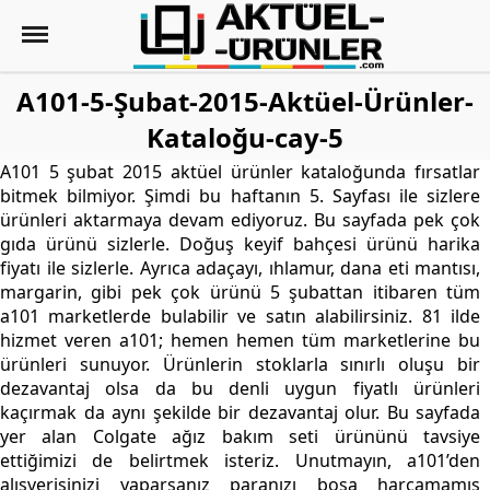
A101-5-Şubat-2015-Aktüel-Ürünler-
Kataloğu-cay-5
A101 5 şubat 2015 aktüel ürünler kataloğunda fırsatlar
bitmek bilmiyor. Şimdi bu haftanın 5. Sayfası ile sizlere
ürünleri aktarmaya devam ediyoruz. Bu sayfada pek çok
gıda ürünü sizlerle. Doğuş keyif bahçesi ürünü harika
fiyatı ile sizlerle. Ayrıca adaçayı, ıhlamur, dana eti mantısı,
margarin, gibi pek çok ürünü 5 şubattan itibaren tüm
a101 marketlerde bulabilir ve satın alabilirsiniz. 81 ilde
hizmet veren a101; hemen hemen tüm marketlerine bu
ürünleri sunuyor. Ürünlerin stoklarla sınırlı oluşu bir
dezavantaj olsa da bu denli uygun fiyatlı ürünleri
kaçırmak da aynı şekilde bir dezavantaj olur. Bu sayfada
yer alan Colgate ağız bakım seti ürününü tavsiye
ettiğimizi de belirtmek isteriz. Unutmayın, a101’den
alışverişinizi yaparsanız paranızı boşa harcamamış