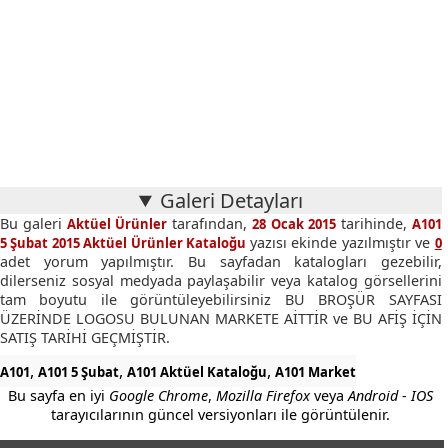
Galeri Detayları
Bu galeri
tarafından,
tarihinde,
Aktüel Ürünler
28 Ocak 2015
A101
yazısı ekinde yazılmıştır ve
5 Şubat 2015 Aktüel Ürünler Kataloğu
0
adet yorum yapılmıştır. Bu sayfadan katalogları gezebilir,
dilerseniz sosyal medyada paylaşabilir veya katalog görsellerini
tam boyutu ile görüntüleyebilirsiniz BU BROŞÜR SAYFASI
ÜZERİNDE LOGOSU BULUNAN MARKETE AİTTİR ve BU AFİŞ İÇİN
SATIŞ TARİHİ GEÇMİŞTİR.
,
,
,
A101
A101 5 Şubat
A101 Aktüel Kataloğu
A101 Market
Bu sayfa en iyi
Google Chrome
,
Mozilla Firefox
veya
Android - IOS
tarayıcılarının güncel versiyonları ile görüntülenir.