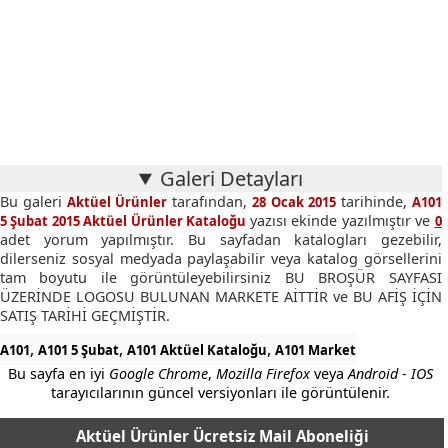
Galeri Detayları
Bu galeri
tarafından,
tarihinde,
Aktüel Ürünler
28 Ocak 2015
A101
yazısı ekinde yazılmıştır ve
5 Şubat 2015 Aktüel Ürünler Kataloğu
0
adet yorum yapılmıştır. Bu sayfadan katalogları gezebilir,
dilerseniz sosyal medyada paylaşabilir veya katalog görsellerini
tam boyutu ile görüntüleyebilirsiniz BU BROŞÜR SAYFASI
ÜZERİNDE LOGOSU BULUNAN MARKETE AİTTİR ve BU AFİŞ İÇİN
SATIŞ TARİHİ GEÇMİŞTİR.
,
,
,
A101
A101 5 Şubat
A101 Aktüel Kataloğu
A101 Market
Bu sayfa en iyi
Google Chrome
,
Mozilla Firefox
veya
Android - IOS
tarayıcılarının güncel versiyonları ile görüntülenir.
Aktüel Ürünler Ücretsiz Mail Aboneliği