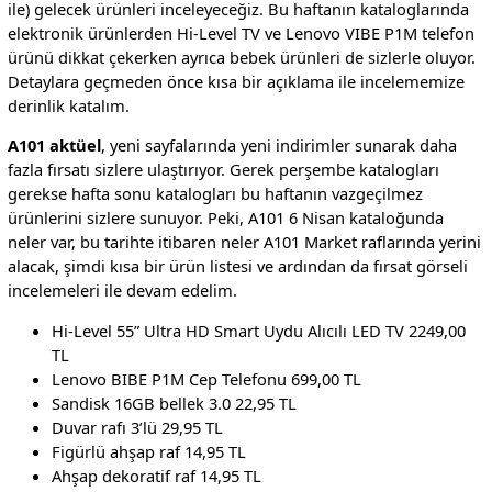
ile) gelecek ürünleri inceleyeceğiz. Bu haftanın kataloglarında
elektronik ürünlerden Hi-Level TV ve Lenovo VIBE P1M telefon
ürünü dikkat çekerken ayrıca bebek ürünleri de sizlerle oluyor.
Detaylara geçmeden önce kısa bir açıklama ile incelememize
derinlik katalım.
A101 aktüel
, yeni sayfalarında yeni indirimler sunarak daha
fazla fırsatı sizlere ulaştırıyor. Gerek perşembe katalogları
gerekse hafta sonu katalogları bu haftanın vazgeçilmez
ürünlerini sizlere sunuyor. Peki, A101 6 Nisan kataloğunda
neler var, bu tarihte itibaren neler A101 Market raflarında yerini
alacak, şimdi kısa bir ürün listesi ve ardından da fırsat görseli
incelemeleri ile devam edelim.
Hi-Level 55” Ultra HD Smart Uydu Alıcılı LED TV 2249,00
TL
Lenovo BIBE P1M Cep Telefonu 699,00 TL
Sandisk 16GB bellek 3.0 22,95 TL
Duvar rafı 3’lü 29,95 TL
Figürlü ahşap raf 14,95 TL
Ahşap dekoratif raf 14,95 TL