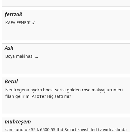
ferrza8
KAFA FENERİ :/
Aslı
Boya makinası …
Betul
Neutrogena hydro boost serisi,golden rose makyaj urunleri
filan gelir mi A101’e? Hiç sattı mı?
muhteşem
samsung ue 55 k 6500 55 fhd Smart kavisli led tv iyidi aslında