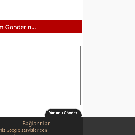
 Gönderin...
Yorumu Gönder
Bağlantılar
miz
Google
servisleriden