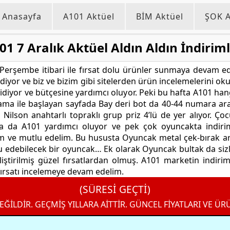
Anasayfa
A101 Aktüel
BİM Aktüel
ŞOK A
01 7 Aralık Aktüel Aldın Aldın İndiriml
Perşembe itibari ile fırsat dolu ürünler sunmaya devam edi
diyor ve biz ve bizim gibi sitelerden ürün incelemelerini okuy
idiyor ve bütçesine yardımcı oluyor. Peki bu hafta A101 han
lama ile başlayan sayfada Bay deri bot da 40-44 numara aralığ
en Nilson anahtarlı topraklı grup priz 4’lü de yer alıyor. Ç
a A101 yardımcı oluyor ve pek çok oyuncakta indirimli
m ve mutlu edelim. Bu hususta Oyuncak metal çek-bırak ara
 edebilecek bir oyuncak… Ek olarak Oyuncak bultak da sizle
iliştirilmiş güzel fırsatlardan olmuş. A101 marketin indiriml
ırsatı incelemeye devam edelim.
(SÜRESİ GEÇTİ)
EĞİLDİR. GEÇMİŞ YILLARA AİTTİR. GÜNCEL FİYATLARI VE ÜR