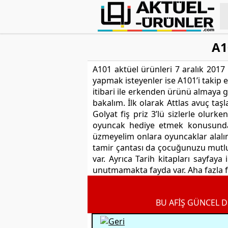
A1
A101 aktüel ürünleri 7 aralık 2017 
yapmak isteyenler ise A101’i takip e
itibari ile erkenden ürünü almaya g
bakalım. İlk olarak Attlas avuç taş
Golyat fiş priz 3’lü sizlerle olurk
oyuncak hediye etmek konusunda d
üzmeyelim onlara oyuncaklar alalı
tamir çantası da çocuğunuzu mutlu
var. Ayrıca Tarih kitapları sayfaya 
unutmamakta fayda var. Aha fazla f
BU AFİŞ GÜNCEL D