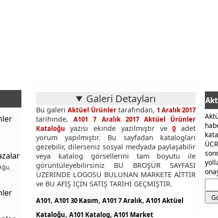
Galeri Detayları
Akt
Bu galeri
tarafından,
Aktüel Ürünler
1 Aralık 2017
Akt
nler
tarihinde,
A101 7 Aralık 2017 Aktüel Ürünler
hab
yazısı ekinde yazılmıştır ve
adet
Kataloğu
0
kat
yorum yapılmıştır. Bu sayfadan katalogları
ÜCR
gezebilir, dilerseniz sosyal medyada paylaşabilir
son
azalar
veya katalog görsellerini tam boyutu ile
yol
görüntüleyebilirsiniz BU BROŞÜR SAYFASI
Ağu,
onay
ÜZERİNDE LOGOSU BULUNAN MARKETE AİTTİR
ve BU AFİŞ İÇİN SATIŞ TARİHİ GEÇMİŞTİR.
nler
,
,
,
A101
A101 30 Kasım
A101 7 Aralık
A101 Aktüel
,
,
Kataloğu
A101 Katalog
A101 Market