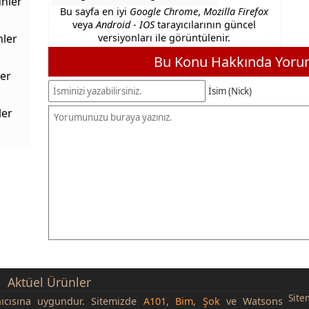
nler
Bu sayfa en iyi
Google Chrome
,
Mozilla Firefox
veya
Android - IOS
tarayıcılarının güncel
nler
versiyonları ile görüntülenir.
Bu Konu Hakkında Yorum
er
İsim (Nick)
ler
Aktüel Ürünler
Site
nıcısına uygundur. Sitemizde
A101
,
Bim
,
Şok
ve Watsons