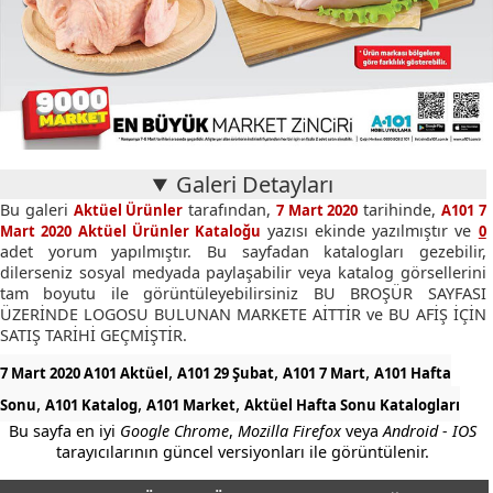
Galeri Detayları
Bu galeri
tarafından,
tarihinde,
Aktüel Ürünler
7 Mart 2020
A101 7
yazısı ekinde yazılmıştır ve
Mart 2020 Aktüel Ürünler Kataloğu
0
adet yorum yapılmıştır. Bu sayfadan katalogları gezebilir,
dilerseniz sosyal medyada paylaşabilir veya katalog görsellerini
tam boyutu ile görüntüleyebilirsiniz BU BROŞÜR SAYFASI
ÜZERİNDE LOGOSU BULUNAN MARKETE AİTTİR ve BU AFİŞ İÇİN
SATIŞ TARİHİ GEÇMİŞTİR.
,
,
,
7 Mart 2020 A101 Aktüel
A101 29 Şubat
A101 7 Mart
A101 Hafta
,
,
,
Sonu
A101 Katalog
A101 Market
Aktüel Hafta Sonu Katalogları
Bu sayfa en iyi
Google Chrome
,
Mozilla Firefox
veya
Android - IOS
tarayıcılarının güncel versiyonları ile görüntülenir.