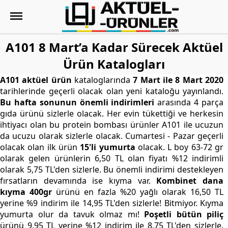
A101 8 Mart’a Kadar Sürecek Aktüel
Ürün Katalogları
A101 aktüel ürün
kataloglarında
7 Mart ile 8 Mart 2020
tarihlerinde geçerli olacak olan yeni kataloğu yayınlandı.
Bu hafta sonunun önemli indirimleri
arasında 4 parça
gıda ürünü sizlerle olacak. Her evin tükettiği ve herkesin
ihtiyacı olan bu protein bombası ürünler A101 ile ucuzun
da ucuzu olarak sizlerle olacak. Cumartesi - Pazar geçerli
olacak olan ilk ürün
15'li yumurta
olacak. L boy 63-72 gr
olarak gelen ürünlerin 6,50 TL olan fiyatı %12 indirimli
olarak 5,75 TL'den sizlerle. Bu önemli indirimi destekleyen
fırsatların devamında ise kıyma var.
Kombinet dana
kıyma 400gr
ürünü en fazla %20 yağlı olarak 16,50 TL
yerine %9 indirim ile 14,95 TL'den sizlerle! Bitmiyor. Kıyma
yumurta olur da tavuk olmaz mı!
Poşetli bütün piliç
ürünü 9,95 TL yerine %12 indirim ile 8,75 TL'den sizlerle.