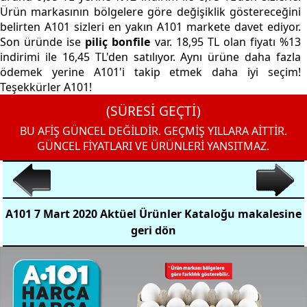
Ürün markasının bölgelere göre değişiklik göstereceğini
belirten A101 sizleri en yakın A101 markete davet ediyor.
Son üründe ise
piliç bonfile
var. 18,95 TL olan fiyatı %13
indirimi ile 16,45 TL'den satılıyor. Aynı ürüne daha fazla
ödemek yerine A101'i takip etmek daha iyi seçim!
Teşekkürler A101!
(SÜRESİ GEÇTİ)
BU AFİŞ GÜNCEL DEĞİLDİR. GEÇMİŞ YILLARA AİTTİR.
GÜNCEL FİYATLARI VE ÜRÜNLERİ YANSITMAZ.
A101 7 Mart 2020 Aktüel Ürünler Kataloğu makalesine
geri dön