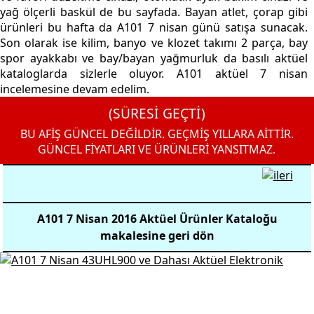
yağ ölçerli baskül de bu sayfada. Bayan atlet, çorap gibi
ürünleri bu hafta da A101 7 nisan günü satışa sunacak.
Son olarak ise kilim, banyo ve klozet takımı 2 parça, bay
spor ayakkabı ve bay/bayan yağmurluk da basılı aktüel
kataloglarda sizlerle oluyor. A101 aktüel 7 nisan
incelemesine devam edelim.
(SÜRESİ GEÇTİ)
BU AFİŞ GÜNCEL DEĞİLDİR. GEÇMİŞ YILLARA AİTTİR.
GÜNCEL FİYATLARI VE ÜRÜNLERİ YANSITMAZ.
A101 7 Nisan 2016 Aktüel Ürünler Kataloğu
makalesine geri dön