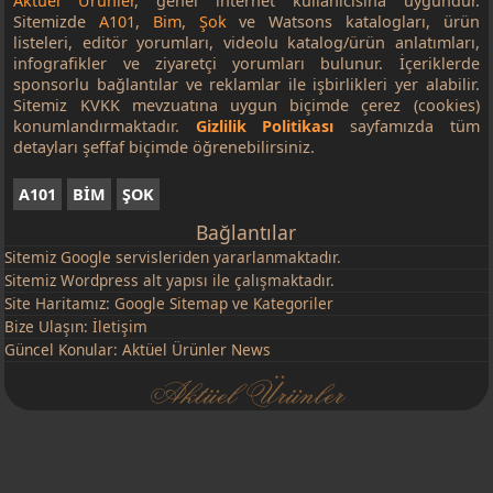
Aktüel Ürünler
, genel internet kullanıcısına uygundur.
Sitemizde
A101
,
Bim
,
Şok
ve Watsons katalogları, ürün
listeleri, editör yorumları, videolu katalog/ürün anlatımları,
infografikler ve ziyaretçi yorumları bulunur. İçeriklerde
sponsorlu bağlantılar ve reklamlar ile işbirlikleri yer alabilir.
Sitemiz KVKK mevzuatına uygun biçimde çerez (cookies)
konumlandırmaktadır.
Gizlilik Politikası
sayfamızda tüm
detayları şeffaf biçimde öğrenebilirsiniz.
A101
BİM
ŞOK
Bağlantılar
Sitemiz
Google
servisleriden yararlanmaktadır.
Sitemiz Wordpress alt yapısı ile çalışmaktadır.
Site Haritamız:
Google Sitemap
ve
Kategoriler
Bize Ulaşın:
İletişim
Güncel Konular:
Aktüel Ürünler News