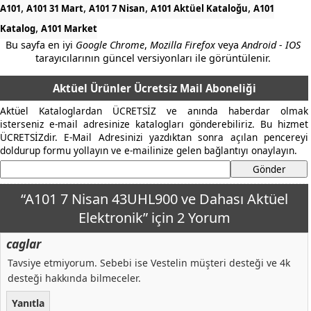
,
,
,
,
A101
A101 31 Mart
A101 7 Nisan
A101 Aktüel Kataloğu
A101
,
Katalog
A101 Market
Bu sayfa en iyi
Google Chrome
,
Mozilla Firefox
veya
Android - IOS
tarayıcılarının güncel versiyonları ile görüntülenir.
Aktüel Ürünler Ücretsiz Mail Aboneliği
Aktüel Kataloglardan ÜCRETSİZ ve anında haberdar olmak
isterseniz e-mail adresinize katalogları gönderebiliriz. Bu hizmet
ÜCRETSİZdir. E-Mail Adresinizi yazdıktan sonra açılan pencereyi
doldurup formu yollayın ve e-mailinize gelen bağlantıyı onaylayın.
“A101 7 Nisan 43UHL900 ve Dahası Aktüel
Elektronik” için 2 Yorum
caglar
Tavsiye etmiyorum. Sebebi ise Vestelin müşteri desteği ve 4k
desteği hakkında bilmeceler.
Yanıtla