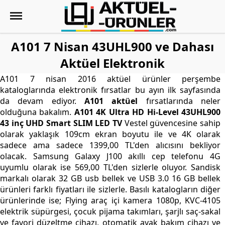
A101 7 Nisan 43UHL900 ve Dahası
Aktüel Elektronik
A101 7 nisan 2016 aktüel ürünler perşembe
kataloglarında elektronik fırsatlar bu ayın ilk sayfasında
da devam ediyor.
A101 aktüel
fırsatlarında neler
olduğuna bakalım.
A101 4K Ultra HD Hi-Level 43UHL900
43 inç UHD Smart SLIM LED TV
Vestel güvencesine sahip
olarak yaklaşık 109cm ekran boyutu ile ve 4K olarak
sadece ama sadece 1399,00 TL'den alıcısını bekliyor
olacak. Samsung Galaxy J100 akıllı cep telefonu 4G
uyumlu olarak ise 569,00 TL'den sizlerle oluyor. Sandisk
markalı olarak 32 GB usb bellek ve USB 3.0 16 GB bellek
ürünleri farklı fiyatları ile sizlerle. Basılı katalogların diğer
ürünlerinde ise; Flying araç içi kamera 1080p, KVC-4105
elektrik süpürgesi, çocuk pijama takımları, şarjlı saç-sakal
ve favori düzeltme cihazı, otomatik ayak bakım cihazı ve