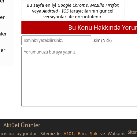
er
Bu sayfa en iyi
Google Chrome
,
Mozilla Firefox
veya
Android - IOS
tarayıcılarının güncel
er
versiyonları ile görüntülenir.
Bu Konu Hakkında Yorum
ler
İsim (Nick)
ler
Aktüel Ürünler
Site
nıcısına uygundur. Sitemizde
A101
,
Bim
,
Şok
ve Watsons