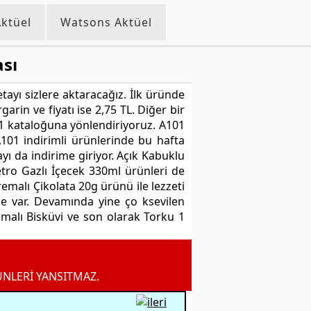
ktüel
Watsons Aktüel
ası
tayı sizlere aktaracağız. İlk üründe
arin ve fiyatı ise 2,75 TL. Diğer bir
101 kataloğuna yönlendiriyoruz. A101
01 indirimli ürünlerinde bu hafta
ı da indirime giriyor. Açık Kabuklu
tro Gazlı İçecek 330ml ürünleri de
remalı Çikolata 20g ürünü ile lezzeti
de var. Devamında yine ço ksevilen
alı Bisküvi ve son olarak Torku 1
ÜNLERİ YANSITMAZ.