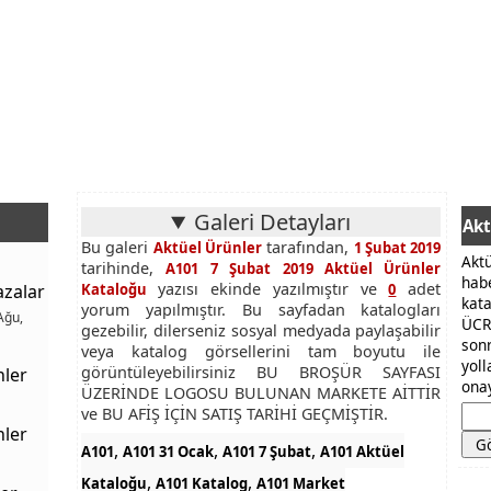
Galeri Detayları
Akt
Bu galeri
tarafından,
Aktüel Ürünler
1 Şubat 2019
Akt
tarihinde,
A101 7 Şubat 2019 Aktüel Ürünler
hab
yazısı ekinde yazılmıştır ve
adet
azalar
Kataloğu
0
kat
yorum yapılmıştır. Bu sayfadan katalogları
Ağu,
ÜCR
gezebilir, dilerseniz sosyal medyada paylaşabilir
son
veya katalog görsellerini tam boyutu ile
yol
görüntüleyebilirsiniz BU BROŞÜR SAYFASI
nler
onay
ÜZERİNDE LOGOSU BULUNAN MARKETE AİTTİR
ve BU AFİŞ İÇİN SATIŞ TARİHİ GEÇMİŞTİR.
nler
,
,
,
A101
A101 31 Ocak
A101 7 Şubat
A101 Aktüel
,
,
Kataloğu
A101 Katalog
A101 Market