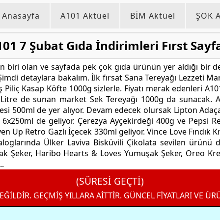
Anasayfa
A101 Aktüel
BİM Aktüel
ŞOK A
01 7 Şubat Gıda İndirimleri Fırst Sayf
 biri olan ve sayfada pek çok gıda ürünün yer aldığı bir de
imdi detaylara bakalım. İlk fırsat Sana Tereyağı Lezzeti Marg
 Piliç Kasap Köfte 1000g sizlerle. Fiyatı merak edenleri A
 Litre de sunan market Sek Tereyağı 1000g da sunacak. A1
i 500ml de yer alıyor. Devam edecek olursak Lipton Adaçay
 6x250ml de geliyor. Çerezya Ayçekirdeği 400g ve Pepsi Re
ven Up Retro Gazlı İçecek 330ml geliyor. Vince Love Fındık K
aloglarında Ülker Laviva Bisküvili Çikolata sevilen ürünü 
 Şeker, Haribo Hearts & Loves Yumuşak Şeker, Oreo Krem
..
(SÜRESİ GEÇTİ)
EĞİLDİR. GEÇMİŞ YILLARA AİTTİR. GÜNCEL FİYATLARI VE ÜR