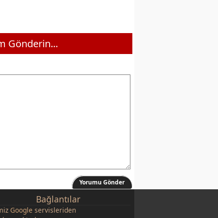
 Gönderin...
Yorumu Gönder
Bağlantılar
miz
Google
servisleriden