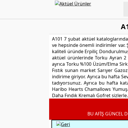
A1
A101 7 şubat aktüel kataloglarından
ve hepsinde önemli indirimler var. Ş
kaliteli üründe Erpiliç Dondurulmuş
aktüel ürünlerinde Torku Ayran 2
ayrıca Torku %100 Üzüm/Elma Sirkes
Fıstık sunan market Sarıyer Gazoz
indirime giriyor. Ayrıca bu hafta Se
tadıyorsunuz. Ayrıca bu hafta kat
Haribo Hearts Chamallows Yumuşak
Daha Fındık Kremalı Gofret sizlerle.
BU AFİŞ GÜNCEL D