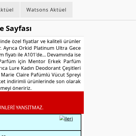
ktüel
Watsons Aktüel
e Sayfası
nde özel fiyatlar ve kaliteli ürünler
or. Ayrıca Orkid Platinum Ultra Gece
 fiyatı ile A101'de... Devamında ise
. Parfüm için Mentor Erkek Parfüm
yrıca Lure Kadın Deodorant Çeşitleri
a Marie Claire Pafümlü Vücut Spreyi
ket indirimli ürünlerinde son olarak
emeyi öneririz.
ÜNLERİ YANSITMAZ.