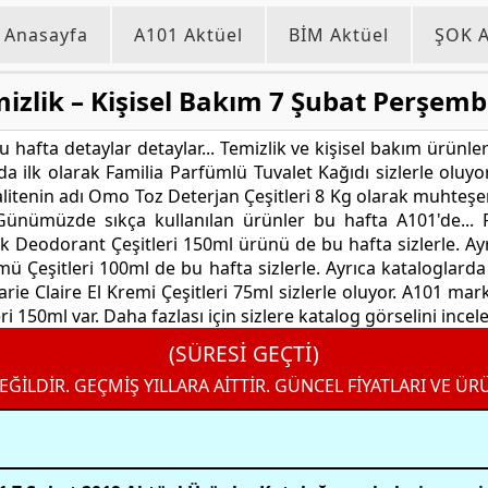
Anasayfa
A101 Aktüel
BİM Aktüel
ŞOK A
izlik – Kişisel Bakım 7 Şubat Perşemb
 hafta detaylar detaylar... Temizlik ve kişisel bakım ürünleri
da ilk olarak Familia Parfümlü Tuvalet Kağıdı sizlerle oluy
Kalitenin adı Omo Toz Deterjan Çeşitleri 8 Kg olarak muhteşem
r. Günümüzde sıkça kullanılan ürünler bu hafta A101'de..
ek Deodorant Çeşitleri 150ml ürünü de bu hafta sizlerle. A
ü Çeşitleri 100ml de bu hafta sizlerle. Ayrıca kataloglard
ie Claire El Kremi Çeşitleri 75ml sizlerle oluyor. A101 mar
i 150ml var. Daha fazlası için sizlere katalog görselini incel
(SÜRESİ GEÇTİ)
EĞİLDİR. GEÇMİŞ YILLARA AİTTİR. GÜNCEL FİYATLARI VE ÜR