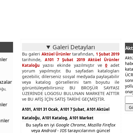
Galeri Detayları
Akt
Bu galeri
tarafından,
Aktüel Ürünler
1 Şubat 2019
Akt
nler
tarihinde,
A101 7 Şubat 2019 Aktüel Ürünler
hab
yazısı ekinde yazılmıştır ve
adet
Kataloğu
0
kat
yorum yapılmıştır. Bu sayfadan katalogları
ÜCR
gezebilir, dilerseniz sosyal medyada paylaşabilir
son
azalar
veya katalog görsellerini tam boyutu ile
yol
görüntüleyebilirsiniz BU BROŞÜR SAYFASI
Ağu,
onay
ÜZERİNDE LOGOSU BULUNAN MARKETE AİTTİR
ve BU AFİŞ İÇİN SATIŞ TARİHİ GEÇMİŞTİR.
nler
,
,
,
A101
A101 31 Ocak
A101 7 Şubat
A101 Aktüel
,
,
Kataloğu
A101 Katalog
A101 Market
nler
Bu sayfa en iyi
Google Chrome
,
Mozilla Firefox
veya
Android - IOS
tarayıcılarının güncel