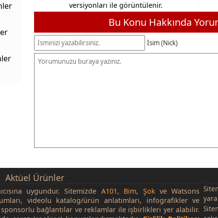
nler
versiyonları ile görüntülenir.
Bu Konu Hakkında Yorum
er
İsim (Nick)
ler
Aktüel Ürünler
Site
nıcısına uygundur. Sitemizde
A101
,
Bim
,
Şok
ve Watsons
yara
rumları, videolu katalog/ürün anlatımları, infografikler ve
Site
sponsorlu bağlantılar ve reklamlar ile işbirlikleri yer alabilir.