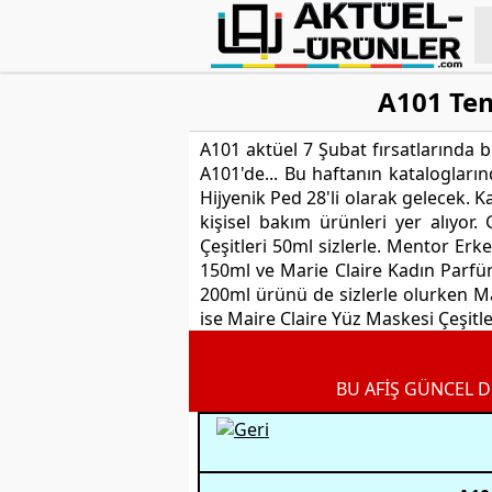
A101 Tem
A101 aktüel 7 Şubat fırsatlarında bu
A101'de... Bu haftanın katalogların
Hijyenik Ped 28'li olarak gelecek. 
kişisel bakım ürünleri yer alıyo
Çeşitleri 50ml sizlerle. Mentor Erk
150ml ve Marie Claire Kadın Parfüm
200ml ürünü de sizlerle olurken Mar
ise Maire Claire Yüz Maskesi Çeşitler
BU AFİŞ GÜNCEL D