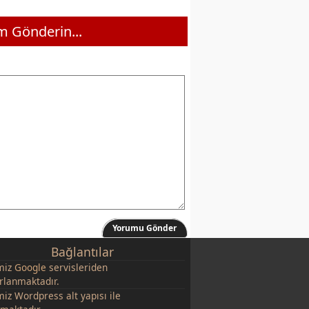
 Gönderin...
Yorumu Gönder
Bağlantılar
miz
Google
servisleriden
rlanmaktadır.
miz Wordpress alt yapısı ile