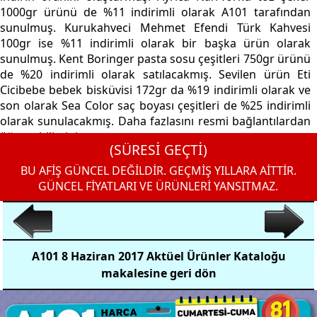
1000gr ürünü de %11 indirimli olarak A101 tarafından
sunulmuş. Kurukahveci Mehmet Efendi Türk Kahvesi
100gr ise %11 indirimli olarak bir başka ürün olarak
sunulmuş. Kent Boringer pasta sosu çeşitleri 750gr ürünü
de %20 indirimli olarak satılacakmış. Sevilen ürün Eti
Cicibebe bebek bisküvisi 172gr da %19 indirimli olarak ve
son olarak Sea Color saç boyası çeşitleri de %25 indirimli
olarak sunulacakmış. Daha fazlasını resmi bağlantılardan
öğrenebilirsiniz.
(SÜRESİ GEÇTİ)
BU AFİŞ GÜNCEL DEĞİLDİR. GEÇMİŞ YILLARA AİTTİR.
GÜNCEL FİYATLARI VE ÜRÜNLERİ YANSITMAZ.
A101 8 Haziran 2017 Aktüel Ürünler Kataloğu
makalesine geri dön