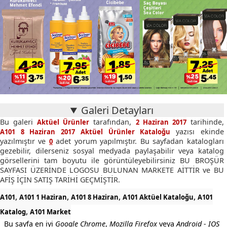
Galeri Detayları
Bu galeri
tarafından,
tarihinde,
Aktüel Ürünler
2 Haziran 2017
yazısı ekinde
A101 8 Haziran 2017 Aktüel Ürünler Kataloğu
yazılmıştır ve
adet yorum yapılmıştır. Bu sayfadan katalogları
0
gezebilir, dilerseniz sosyal medyada paylaşabilir veya katalog
görsellerini tam boyutu ile görüntüleyebilirsiniz BU BROŞÜR
SAYFASI ÜZERİNDE LOGOSU BULUNAN MARKETE AİTTİR ve BU
AFİŞ İÇİN SATIŞ TARİHİ GEÇMİŞTİR.
,
,
,
,
A101
A101 1 Haziran
A101 8 Haziran
A101 Aktüel Kataloğu
A101
,
Katalog
A101 Market
Bu sayfa en iyi
Google Chrome
,
Mozilla Firefox
veya
Android - IOS