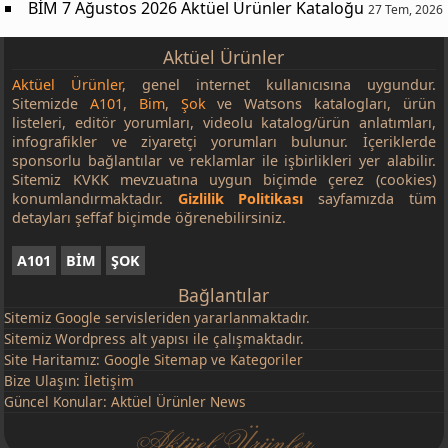
BİM 7 Ağustos 2026 Aktüel Ürünler Kataloğu
27 Tem, 2026
Aktüel Ürünler
Aktüel Ürünler
, genel internet kullanıcısına uygundur.
Sitemizde
A101
,
Bim
,
Şok
ve Watsons katalogları, ürün
listeleri, editör yorumları, videolu katalog/ürün anlatımları,
infografikler ve ziyaretçi yorumları bulunur. İçeriklerde
sponsorlu bağlantılar ve reklamlar ile işbirlikleri yer alabilir.
Sitemiz KVKK mevzuatına uygun biçimde çerez (cookies)
konumlandırmaktadır.
Gizlilik Politikası
sayfamızda tüm
detayları şeffaf biçimde öğrenebilirsiniz.
A101
BİM
ŞOK
Bağlantılar
Sitemiz
Google
servisleriden yararlanmaktadır.
Sitemiz Wordpress alt yapısı ile çalışmaktadır.
Site Haritamız:
Google Sitemap
ve
Kategoriler
Bize Ulaşın:
İletişim
Güncel Konular:
Aktüel Ürünler News