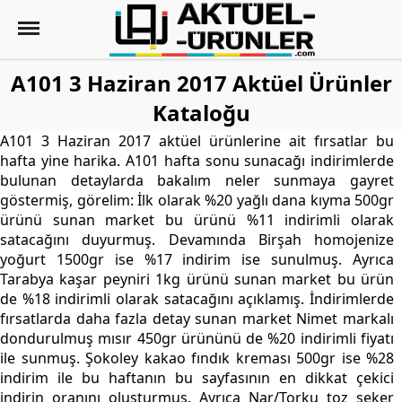
A101 3 Haziran 2017 Aktüel Ürünler
Kataloğu
A101 3 Haziran 2017 aktüel ürünlerine ait fırsatlar bu
hafta yine harika. A101 hafta sonu sunacağı indirimlerde
bulunan detaylarda bakalım neler sunmaya gayret
göstermiş, görelim: İlk olarak %20 yağlı dana kıyma 500gr
ürünü sunan market bu ürünü %11 indirimli olarak
satacağını duyurmuş. Devamında Birşah homojenize
yoğurt 1500gr ise %17 indirim ise sunulmuş. Ayrıca
Tarabya kaşar peyniri 1kg ürünü sunan market bu ürün
de %18 indirimli olarak satacağını açıklamış. İndirimlerde
fırsatlarda daha fazla detay sunan market Nimet markalı
dondurulmuş mısır 450gr ürününü de %20 indirimli fiyatı
ile sunmuş. Şokoley kakao fındık kreması 500gr ise %28
indirim ile bu haftanın bu sayfasının en dikkat çekici
indirin oranını oluşturmuş. Ayrıca Nar/Torku toz şeker