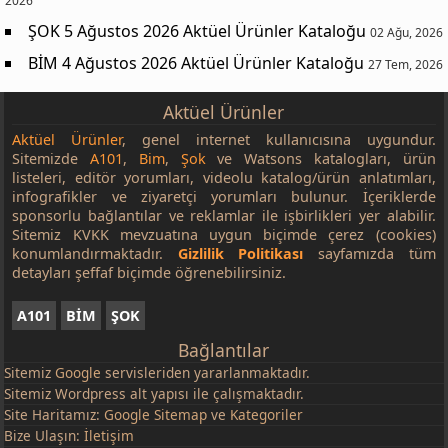
2026
ŞOK 5 Ağustos 2026 Aktüel Ürünler Kataloğu
02 Ağu, 2026
BİM 4 Ağustos 2026 Aktüel Ürünler Kataloğu
27 Tem, 2026
Aktüel Ürünler
Aktüel Ürünler
, genel internet kullanıcısına uygundur.
Sitemizde
A101
,
Bim
,
Şok
ve Watsons katalogları, ürün
listeleri, editör yorumları, videolu katalog/ürün anlatımları,
infografikler ve ziyaretçi yorumları bulunur. İçeriklerde
sponsorlu bağlantılar ve reklamlar ile işbirlikleri yer alabilir.
Sitemiz KVKK mevzuatına uygun biçimde çerez (cookies)
konumlandırmaktadır.
Gizlilik Politikası
sayfamızda tüm
detayları şeffaf biçimde öğrenebilirsiniz.
A101
BİM
ŞOK
Bağlantılar
Sitemiz
Google
servisleriden yararlanmaktadır.
Sitemiz Wordpress alt yapısı ile çalışmaktadır.
Site Haritamız:
Google Sitemap
ve
Kategoriler
Bize Ulaşın:
İletişim