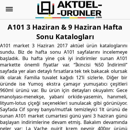
A101 3 Haziran & 9 Haziran Hafta
Sonu Katalogları
A101 market 3 Haziran 2017 aktüel ürün kataloglarını
sundu. Biz de hafta sonu A101 sayfalarını incelemeye
başladık. Bu hafta yine çok iyi indirimler sunan A101
markette önemli fiyatlar var. “İkincisi %50 İndirimli”
sayfada yer alan detaylı fırsatlara tek tek bakacak olursak
ilk olarak Familia tuvalet kağıdı 12’li sizlerle. Diğer bir
üründe ise Yumoş ekstra çamaşır yumuşatıcı çeşitleri
960ml ürünü var. Bu ürün için detayları okuyalım: Gece
manolyası-menekşe, yabani orkide-yasemin, hanımeli,
lityum-lotus çiçeği seçenekleri sunulacak gibi görünüyor.
Sayfada Cif sprey banyo/mutfak temizleyici 1lt ürünü de
sunan A101 market cumartesi günü yani 3 haziran günü
başlayan indirimlerine devam etmiş. Bakalım devamında
neler var; La Vache quirit krem peynir 400gr ürünü