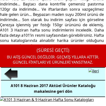
indirimde… Baştacı dana kontrfile çemensiz pastırma
120gr da indirimde… Ve iftarlardan sonra vazgeçilmez
hale gelen ürün… Beypazarı maden suyu 200ml ürünü de
indirimde… Son olarak bu indirim sayfası için görseline
Çerezya işlenmiş yer fıstığı 150gr ürününü de eklemiş.
A101 3 Haziran hafta sonu indirimlerini inceledik. Daha
fazla detayı a101’in resmi sayfasından görebilirsiniz. Hafta
sonu kataloglarında alınabilir harika ürünler olduğunu
unutmamak gerek.
(SÜRESİ GEÇTİ)
BU AFİŞ GÜNCEL DEĞİLDİR. GEÇMİŞ YILLARA AİTTİR.
GÜNCEL FİYATLARI VE ÜRÜNLERİ YANSITMAZ.
A101 8 Haziran 2017 Aktüel Ürünler Kataloğu
makalesine geri dön