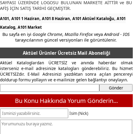
SAYFASI ÜZERİNDE LOGOSU BULUNAN MARKETE AİTTİR ve BU
AFİŞ İÇİN SATIŞ TARİHİ GEÇMİŞTİR.
,
,
,
,
A101
A101 1 Haziran
A101 8 Haziran
A101 Aktüel Kataloğu
A101
,
Katalog
A101 Market
Bu sayfa en iyi
Google Chrome
,
Mozilla Firefox
veya
Android - IOS
tarayıcılarının güncel versiyonları ile görüntülenir.
Aktüel Ürünler Ücretsiz Mail Aboneliği
Aktüel Kataloglardan ÜCRETSİZ ve anında haberdar olmak
isterseniz e-mail adresinize katalogları gönderebiliriz. Bu hizmet
ÜCRETSİZdir. E-Mail Adresinizi yazdıktan sonra açılan pencereyi
doldurup formu yollayın ve e-mailinize gelen bağlantıyı onaylayın.
Bu Konu Hakkında Yorum Gönderin...
İsim (Nick)