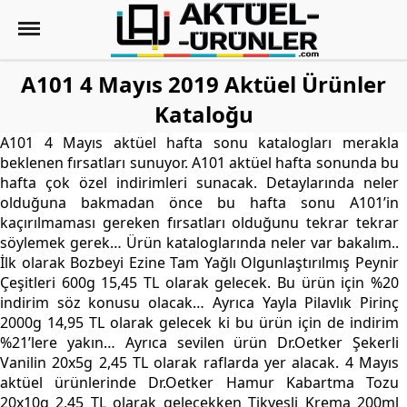
A101 4 Mayıs 2019 Aktüel Ürünler
Kataloğu
A101 4 Mayıs aktüel hafta sonu katalogları merakla
beklenen fırsatları sunuyor. A101 aktüel hafta sonunda bu
hafta çok özel indirimleri sunacak. Detaylarında neler
olduğuna bakmadan önce bu hafta sonu A101’in
kaçırılmaması gereken fırsatları olduğunu tekrar tekrar
söylemek gerek… Ürün kataloglarında neler var bakalım..
İlk olarak Bozbeyi Ezine Tam Yağlı Olgunlaştırılmış Peynir
Çeşitleri 600g 15,45 TL olarak gelecek. Bu ürün için %20
indirim söz konusu olacak… Ayrıca Yayla Pilavlık Pirinç
2000g 14,95 TL olarak gelecek ki bu ürün için de indirim
%21’lere yakın… Ayrıca sevilen ürün Dr.Oetker Şekerli
Vanilin 20x5g 2,45 TL olarak raflarda yer alacak. 4 Mayıs
aktüel ürünlerinde Dr.Oetker Hamur Kabartma Tozu
20x10g 2,45 TL olarak gelecekken Tikveşli Krema 200ml