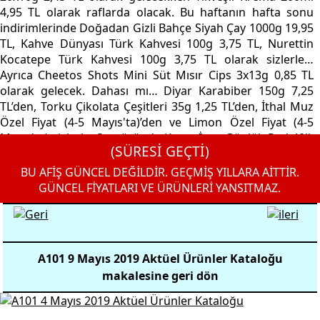
4,95 TL olarak raflarda olacak. Bu haftanın hafta sonu
indirimlerinde Doğadan Gizli Bahçe Siyah Çay 1000g 19,95
TL, Kahve Dünyası Türk Kahvesi 100g 3,75 TL, Nurettin
Kocatepe Türk Kahvesi 100g 3,75 TL olarak sizlerle…
Ayrıca Cheetos Shots Mini Süt Mısır Cips 3x13g 0,85 TL
olarak gelecek. Dahası mı… Diyar Karabiber 150g 7,25
TL’den, Torku Çikolata Çeşitleri 35g 1,25 TL’den, İthal Muz
Özel Fiyat (4-5 Mayıs'ta)’den ve Limon Özel Fiyat (4-5
Mayıs'ta) sizlerle. Son üründe Kotex İnce Günlük Ped 40'lı
(SÜRESİ GEÇTİ)
6,95 TL fiyatı ile 4 Mayıs günü A101’de…
BU AFİŞ GÜNCEL DEĞİLDİR. GEÇMİŞ YILLARA AİTTİR.
GÜNCEL FİYATLARI VE ÜRÜNLERİ YANSITMAZ.
A101 9 Mayıs 2019 Aktüel Ürünler Kataloğu
makalesine geri dön