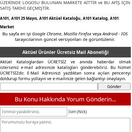
ÜZERİNDE LOGOSU BULUNAN MARKETE AİTTİR ve BU AFİŞ İÇİN
SATIŞ TARİHİ GEÇMİŞTİR.
,
,
,
,
A101
A101 25 Mayıs
A101 Aktüel Kataloğu
A101 Katalog
A101
Market
Bu sayfa en iyi
Google Chrome
,
Mozilla Firefox
veya
Android - IOS
tarayıcılarının güncel versiyonları ile görüntülenir.
Aktüel Ürünler Ücretsiz Mail Aboneliği
Aktüel Kataloglardan ÜCRETSİZ ve anında haberdar olmak
isterseniz e-mail adresinize katalogları gönderebiliriz. Bu hizmet
ÜCRETSİZdir. E-Mail Adresinizi yazdıktan sonra açılan pencereyi
doldurup formu yollayın ve e-mailinize gelen bağlantıyı onaylayın.
Bu Konu Hakkında Yorum Gönderin...
İsim (Nick)