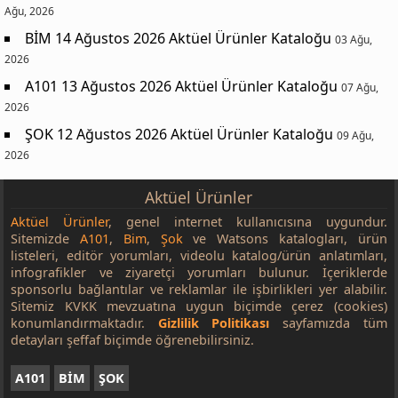
Ağu, 2026
BİM 14 Ağustos 2026 Aktüel Ürünler Kataloğu
03 Ağu,
2026
A101 13 Ağustos 2026 Aktüel Ürünler Kataloğu
07 Ağu,
2026
ŞOK 12 Ağustos 2026 Aktüel Ürünler Kataloğu
09 Ağu,
2026
Aktüel Ürünler
Aktüel Ürünler
, genel internet kullanıcısına uygundur.
Sitemizde
A101
,
Bim
,
Şok
ve Watsons katalogları, ürün
listeleri, editör yorumları, videolu katalog/ürün anlatımları,
infografikler ve ziyaretçi yorumları bulunur. İçeriklerde
sponsorlu bağlantılar ve reklamlar ile işbirlikleri yer alabilir.
Sitemiz KVKK mevzuatına uygun biçimde çerez (cookies)
konumlandırmaktadır.
Gizlilik Politikası
sayfamızda tüm
detayları şeffaf biçimde öğrenebilirsiniz.
A101
BİM
ŞOK