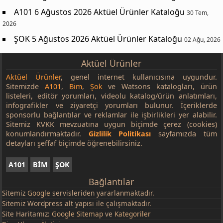
A101 6 Ağustos 2026 Aktüel Ürünler Kataloğu
30 Tem,
2026
ŞOK 5 Ağustos 2026 Aktüel Ürünler Kataloğu
02 Ağu, 2026
Aktüel Ürünler
Aktüel Ürünler
, genel internet kullanıcısına uygundur.
Sitemizde
A101
,
Bim
,
Şok
ve Watsons katalogları, ürün
listeleri, editör yorumları, videolu katalog/ürün anlatımları,
infografikler ve ziyaretçi yorumları bulunur. İçeriklerde
sponsorlu bağlantılar ve reklamlar ile işbirlikleri yer alabilir.
Sitemiz KVKK mevzuatına uygun biçimde çerez (cookies)
konumlandırmaktadır.
Gizlilik Politikası
sayfamızda tüm
detayları şeffaf biçimde öğrenebilirsiniz.
A101
BİM
ŞOK
Bağlantılar
Sitemiz
Google
servisleriden yararlanmaktadır.
Sitemiz Wordpress alt yapısı ile çalışmaktadır.
Site Haritamız:
Google Sitemap
ve
Kategoriler