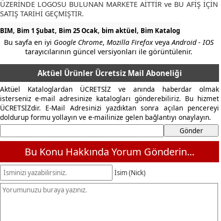
ÜZERİNDE LOGOSU BULUNAN MARKETE AİTTİR ve BU AFİŞ İÇİN
SATIŞ TARİHİ GEÇMİŞTİR.
,
,
,
,
BIM
Bim 1 Şubat
Bim 25 Ocak
bim aktüel
Bim Katalog
Bu sayfa en iyi
Google Chrome
,
Mozilla Firefox
veya
Android - IOS
tarayıcılarının güncel versiyonları ile görüntülenir.
Aktüel Ürünler Ücretsiz Mail Aboneliği
Aktüel Kataloglardan ÜCRETSİZ ve anında haberdar olmak
isterseniz e-mail adresinize katalogları gönderebiliriz. Bu hizmet
ÜCRETSİZdir. E-Mail Adresinizi yazdıktan sonra açılan pencereyi
doldurup formu yollayın ve e-mailinize gelen bağlantıyı onaylayın.
Bu Konu Hakkında Yorum Gönderin...
İsim (Nick)