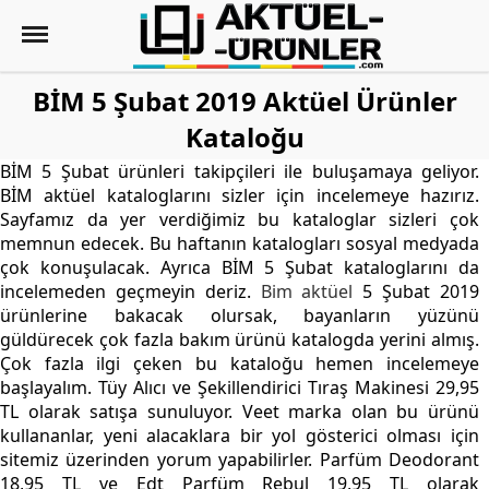
BİM 5 Şubat 2019 Aktüel Ürünler
Kataloğu
BİM 5 Şubat ürünleri takipçileri ile buluşamaya geliyor.
BİM aktüel kataloglarını sizler için incelemeye hazırız.
Sayfamız da yer verdiğimiz bu kataloglar sizleri çok
memnun edecek. Bu haftanın katalogları sosyal medyada
çok konuşulacak. Ayrıca BİM 5 Şubat kataloglarını da
incelemeden geçmeyin deriz.
Bim aktüel
5 Şubat 2019
ürünlerine bakacak olursak, bayanların yüzünü
güldürecek çok fazla bakım ürünü katalogda yerini almış.
Çok fazla ilgi çeken bu kataloğu hemen incelemeye
başlayalım. Tüy Alıcı ve Şekillendirici Tıraş Makinesi 29,95
TL olarak satışa sunuluyor. Veet marka olan bu ürünü
kullananlar, yeni alacaklara bir yol gösterici olması için
sitemiz üzerinden yorum yapabilirler. Parfüm Deodorant
18,95 TL ve Edt Parfüm Rebul 19,95 TL olarak