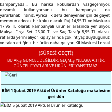
kampanyada… Bu harika kokulardan vazgeçemiyor,
devamlı kullanıyorsanız bu kampanya da
yararlanabilirsiniz. Ayrıca ilk defa deneyenler için de gayet
memnun edecek bir koku olacak. Ruj 14,95 TL ve Maskara
17,95 TL olarak kampanyalı ürünler arasında yer alıyor.
Makyaj Fırça Seti 25,00 TL ve Saç Tarağı 8,95 TL olarak
raflarda yerini alıyor. Kış aylarında çok ihtiyaç duyduğunuz
ve talep ettiğiniz bir ürün daha geliyor. Kil Maskesi Loreal
Paris 6,95 TL’den satışa sunuluyor. Mutfak ürünlerine
(SÜRESİ GEÇTİ)
bakacak olursak… 2’li Porselen kupa 13,50 TL ve 2’li Kahve
Fincan Takımı 13,50TL olarak satışta…
BU AFİŞ GÜNCEL DEĞİLDİR. GEÇMİŞ YILLARA AİTTİR.
GÜNCEL FİYATLARI VE ÜRÜNLERİ YANSITMAZ.
BİM 1 Şubat 2019 Aktüel Ürünler Kataloğu makalesine
geri dön