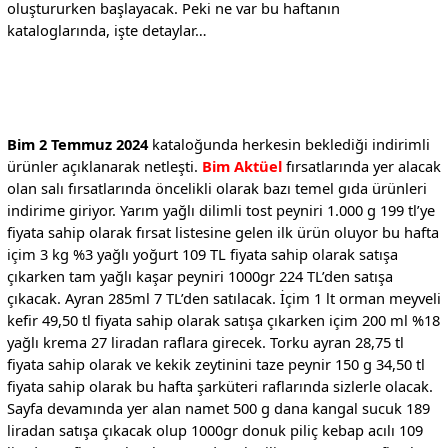
oluştururken başlayacak. Peki ne var bu haftanın
kataloglarında, işte detaylar…
Bim 2 Temmuz 2024
kataloğunda herkesin beklediği indirimli
ürünler açıklanarak netleşti.
Bim Aktüel
fırsatlarında yer alacak
olan salı fırsatlarında öncelikli olarak bazı temel gıda ürünleri
indirime giriyor. Yarım yağlı dilimli tost peyniri 1.000 g 199 tl’ye
fiyata sahip olarak fırsat listesine gelen ilk ürün oluyor bu hafta
içim 3 kg %3 yağlı yoğurt 109 TL fiyata sahip olarak satışa
çıkarken tam yağlı kaşar peyniri 1000gr 224 TL’den satışa
çıkacak. Ayran 285ml 7 TL’den satılacak. İçim 1 lt orman meyveli
kefir 49,50 tl fiyata sahip olarak satışa çıkarken içim 200 ml %18
yağlı krema 27 liradan raflara girecek. Torku ayran 28,75 tl
fiyata sahip olarak ve kekik zeytinini taze peynir 150 g 34,50 tl
fiyata sahip olarak bu hafta şarküteri raflarında sizlerle olacak.
Sayfa devamında yer alan namet 500 g dana kangal sucuk 189
liradan satışa çıkacak olup 1000gr donuk piliç kebap acılı 109