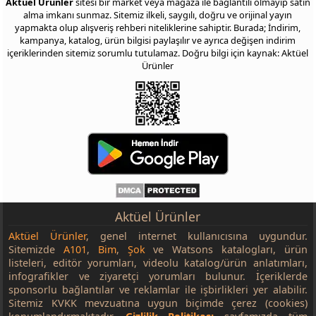
Aktüel Ürünler
sitesi bir market veya mağaza ile bağlantılı olmayıp satın
alma imkanı sunmaz. Sitemiz ilkeli, saygılı, doğru ve orijinal yayın
yapmakta olup alışveriş rehberi niteliklerine sahiptir. Burada; İndirim,
kampanya, katalog, ürün bilgisi paylaşılır ve ayrıca değişen indirim
içeriklerinden sitemiz sorumlu tutulamaz. Doğru bilgi için kaynak: Aktüel
Ürünler
Aktüel Ürünler
Aktüel Ürünler
, genel internet kullanıcısına uygundur.
Sitemizde
A101
,
Bim
,
Şok
ve Watsons katalogları, ürün
listeleri, editör yorumları, videolu katalog/ürün anlatımları,
infografikler ve ziyaretçi yorumları bulunur. İçeriklerde
sponsorlu bağlantılar ve reklamlar ile işbirlikleri yer alabilir.
Sitemiz KVKK mevzuatına uygun biçimde çerez (cookies)