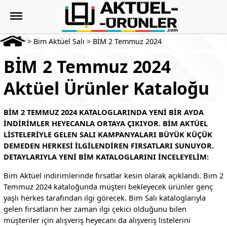
>
Bim Aktüel Salı
>
BİM 2 Temmuz 2024
BİM 2 Temmuz 2024
Aktüel Ürünler Kataloğu
BIM 2 TEMMUZ 2024 KATALOGLARINDA YENI BIR AYDA
INDIRIMLER HEYECANLA ORTAYA ÇIKIYOR. BIM AKTÜEL
LISTELERIYLE GELEN SALI KAMPANYALARI BÜYÜK KÜÇÜK
DEMEDEN HERKESI ILGILENDIREN FIRSATLARI SUNUYOR.
DETAYLARIYLA YENI BIM KATALOGLARINI INCELEYELIM:
Bim Aktüel indirimlerinde fırsatlar kesin olarak açıklandı. Bim 2
Temmuz 2024 kataloğunda müşteri bekleyecek ürünler genç
yaşlı herkes tarafından ilgi görecek. Bim Salı kataloglarıyla
gelen fırsatların her zaman ilgi çekici olduğunu bilen
müşteriler için alışveriş heyecanı da alışveriş listelerini