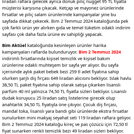
liradan raflara gelecek ayrıca donuk piliç nugget 95 TL fiyatla
müşterisi karşısına çıkacak. Ketçap ve mayonez ürünlerinde
fırsatlar ve piliç salam ürünlerinde kampanyalar yine bu
sayfada dikkat çekecek. Bim 2 Temmuz 2024 kataloğunda pek
çok farklı ürün yer alırken gıda ve temel tüketim odaklı indirim
sayfası çok daha fazla ürüne ev sahipliği yapacak.
Bim Aktüel
kataloğunda kesinleşen ürünler harika
kampanyaları raflarda bulunduruyor.
Bim 2 Temmuz 2024
indirimli fırsatlarında kişisel temizlik ve kişisel bakım
ürünlerine odaklı muhteşem bir sayfa yer alıyor. Bu sayfa
içerisinde aylık paket bebek bezi 259 tl adet fiyatına sahip
olurken şarjlı diş fırçası 649 liradan alıcısını bekliyor. Islak havlu
38,50 TL paket fiyatına sahip olarak satışa çıkarken lisanslı
parfüm 40 ml yalnızca 74,50 TL fiyatla sizleri bekliyor. Lisanslı
dudak koruyucu 25 liradan satış listelerine girecek olup
anahtarlık 34,50 TL fiyatıyla öne çıkıyor. Çocuk diş fırçası,
mandal toka, lisanslı yara bandı gibi ürünlerde ekstra fırsatlar
sunulurken mini makyaj seyahat seti 119 liradan raflara geliyor.
Bim 2 Temmuz 2024 kataloğu kireç ve pas çözücü için 72,50 tl
fiyat sunarken renkli temizlik bezi 49 liradan sizleri bekliyor.