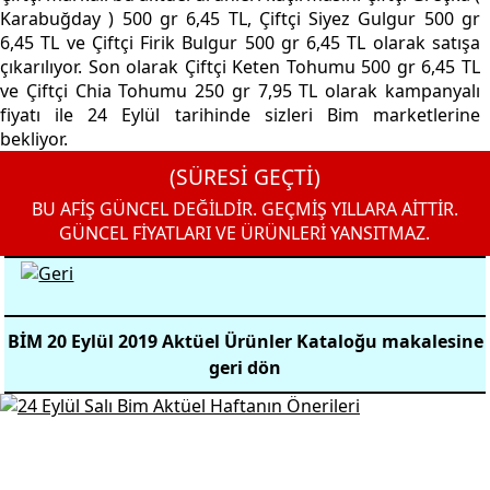
Karabuğday ) 500 gr 6,45 TL, Çiftçi Siyez Gulgur 500 gr
6,45 TL ve Çiftçi Firik Bulgur 500 gr 6,45 TL olarak satışa
çıkarılıyor. Son olarak Çiftçi Keten Tohumu 500 gr 6,45 TL
ve Çiftçi Chia Tohumu 250 gr 7,95 TL olarak kampanyalı
fiyatı ile 24 Eylül tarihinde sizleri Bim marketlerine
bekliyor.
(SÜRESİ GEÇTİ)
BU AFİŞ GÜNCEL DEĞİLDİR. GEÇMİŞ YILLARA AİTTİR.
GÜNCEL FİYATLARI VE ÜRÜNLERİ YANSITMAZ.
BİM 20 Eylül 2019 Aktüel Ürünler Kataloğu makalesine
geri dön