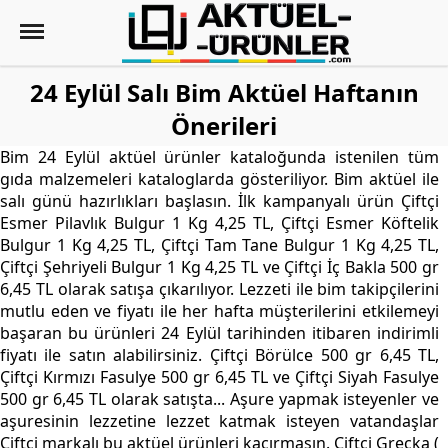
24 Eylül Salı Bim Aktüel Haftanın
Önerileri
Bim 24 Eylül aktüel ürünler kataloğunda istenilen tüm
gıda malzemeleri kataloglarda gösteriliyor. Bim aktüel ile
salı günü hazırlıkları başlasın. İlk kampanyalı ürün Çiftçi
Esmer Pilavlık Bulgur 1 Kg 4,25 TL, Çiftçi Esmer Köftelik
Bulgur 1 Kg 4,25 TL, Çiftçi Tam Tane Bulgur 1 Kg 4,25 TL,
Çiftçi Şehriyeli Bulgur 1 Kg 4,25 TL ve Çiftçi İç Bakla 500 gr
6,45 TL olarak satışa çıkarılıyor. Lezzeti ile bim takipçilerini
mutlu eden ve fiyatı ile her hafta müşterilerini etkilemeyi
başaran bu ürünleri 24 Eylül tarihinden itibaren indirimli
fiyatı ile satın alabilirsiniz. Çiftçi Börülce 500 gr 6,45 TL,
Çiftçi Kırmızı Fasulye 500 gr 6,45 TL ve Çiftçi Siyah Fasulye
500 gr 6,45 TL olarak satışta... Aşure yapmak isteyenler ve
aşuresinin lezzetine lezzet katmak isteyen vatandaşlar
Çiftçi markalı bu aktüel ürünleri kaçırmasın. Çiftçi Greçka (