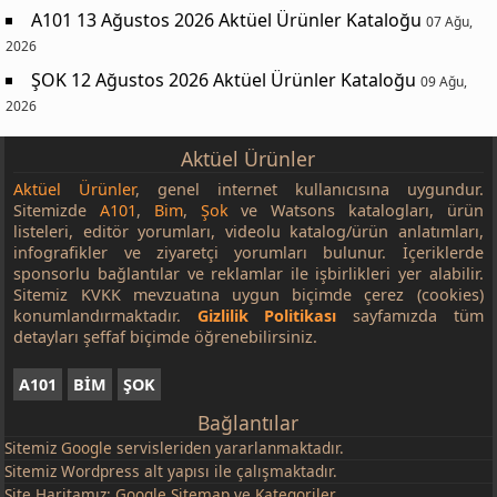
A101 13 Ağustos 2026 Aktüel Ürünler Kataloğu
07 Ağu,
2026
ŞOK 12 Ağustos 2026 Aktüel Ürünler Kataloğu
09 Ağu,
2026
Aktüel Ürünler
Aktüel Ürünler
, genel internet kullanıcısına uygundur.
Sitemizde
A101
,
Bim
,
Şok
ve Watsons katalogları, ürün
listeleri, editör yorumları, videolu katalog/ürün anlatımları,
infografikler ve ziyaretçi yorumları bulunur. İçeriklerde
sponsorlu bağlantılar ve reklamlar ile işbirlikleri yer alabilir.
Sitemiz KVKK mevzuatına uygun biçimde çerez (cookies)
konumlandırmaktadır.
Gizlilik Politikası
sayfamızda tüm
detayları şeffaf biçimde öğrenebilirsiniz.
A101
BİM
ŞOK
Bağlantılar
Sitemiz
Google
servisleriden yararlanmaktadır.
Sitemiz Wordpress alt yapısı ile çalışmaktadır.
Site Haritamız:
Google Sitemap
ve
Kategoriler