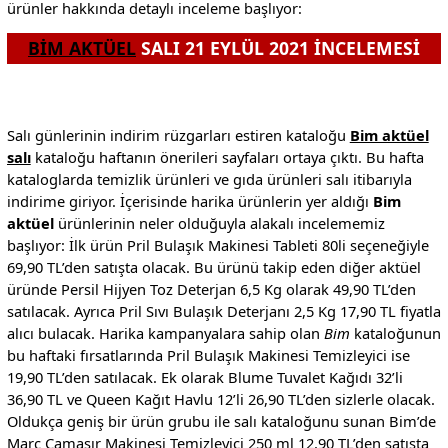
ürünler hakkında detaylı inceleme başlıyor:
BİM AKTÜEL
SALI 21 EYLÜL 2021 İNCELEMESİ
Salı günlerinin indirim rüzgarları estiren kataloğu
Bim aktüel
salı
kataloğu haftanın önerileri sayfaları ortaya çıktı. Bu hafta
kataloglarda temizlik ürünleri ve gıda ürünleri salı itibarıyla
indirime giriyor. İçerisinde harika ürünlerin yer aldığı
Bim
aktüel
ürünlerinin neler olduğuyla alakalı incelememiz
başlıyor: İlk ürün Pril Bulaşık Makinesi Tableti 80li seçeneğiyle
69,90 TL’den satışta olacak. Bu ürünü takip eden diğer aktüel
üründe Persil Hijyen Toz Deterjan 6,5 Kg olarak 49,90 TL’den
satılacak. Ayrıca Pril Sıvı Bulaşık Deterjanı 2,5 Kg 17,90 TL fiyatla
alıcı bulacak. Harika kampanyalara sahip olan
Bim
kataloğunun
bu haftaki fırsatlarında Pril Bulaşık Makinesi Temizleyici ise
19,90 TL’den satılacak. Ek olarak Blume Tuvalet Kağıdı 32’li
36,90 TL ve Queen Kağıt Havlu 12’li 26,90 TL’den sizlerle olacak.
Oldukça geniş bir ürün grubu ile salı kataloğunu sunan Bim’de
Marc Çamaşır Makinesi Temizleyici 250 ml 12,90 TL’den satışta