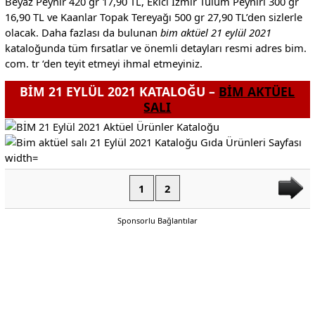
Beyaz Peynir 420 gr 17,90 TL, Ekici İzmir Tulum Peyniri 300 gr
16,90 TL ve Kaanlar Topak Tereyağı 500 gr 27,90 TL’den sizlerle
olacak. Daha fazlası da bulunan
bim aktüel 21 eylül 2021
kataloğunda tüm fırsatlar ve önemli detayları resmi adres bim.
com. tr ‘den teyit etmeyi ihmal etmeyiniz.
BİM 21 EYLÜL 2021 KATALOĞU –
BİM AKTÜEL
SALI
1
2
Sponsorlu Bağlantılar