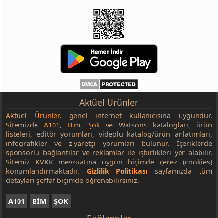
Aktüel Ürünler
Aktüel Ürünler
, genel internet kullanıcısına uygundur.
Sitemizde
A101
,
Bim
,
Şok
ve Watsons katalogları, ürün
listeleri, editör yorumları, videolu katalog/ürün anlatımları,
infografikler ve ziyaretçi yorumları bulunur. İçeriklerde
sponsorlu bağlantılar ve reklamlar ile işbirlikleri yer alabilir.
Sitemiz KVKK mevzuatına uygun biçimde çerez (cookies)
konumlandırmaktadır.
Gizlilik Politikası
sayfamızda tüm
detayları şeffaf biçimde öğrenebilirsiniz.
A101
BİM
ŞOK
Bağlantılar