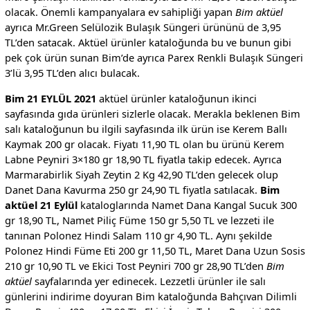
olacak. Önemli kampanyalara ev sahipliği yapan
Bim aktüel
ayrıca Mr.Green Selülozik Bulaşık Süngeri ürününü de 3,95
TL’den satacak. Aktüel ürünler kataloğunda bu ve bunun gibi
pek çok ürün sunan Bim’de ayrıca Parex Renkli Bulaşık Süngeri
3’lü 3,95 TL’den alıcı bulacak.
Bim 21 EYLÜL 2021
aktüel ürünler kataloğunun ikinci
sayfasında gıda ürünleri sizlerle olacak. Merakla beklenen Bim
salı kataloğunun bu ilgili sayfasında ilk ürün ise Kerem Ballı
Kaymak 200 gr olacak. Fiyatı 11,90 TL olan bu ürünü Kerem
Labne Peyniri 3×180 gr 18,90 TL fiyatla takip edecek. Ayrıca
Marmarabirlik Siyah Zeytin 2 Kg 42,90 TL’den gelecek olup
Danet Dana Kavurma 250 gr 24,90 TL fiyatla satılacak.
Bim
aktüel 21 Eylül
kataloglarında Namet Dana Kangal Sucuk 300
gr 18,90 TL, Namet Piliç Füme 150 gr 5,50 TL ve lezzeti ile
tanınan Polonez Hindi Salam 110 gr 4,90 TL. Aynı şekilde
Polonez Hindi Füme Eti 200 gr 11,50 TL, Maret Dana Uzun Sosis
210 gr 10,90 TL ve Ekici Tost Peyniri 700 gr 28,90 TL’den
Bim
aktüel
sayfalarında yer edinecek. Lezzetli ürünler ile salı
günlerini indirime doyuran Bim kataloğunda Bahçıvan Dilimli