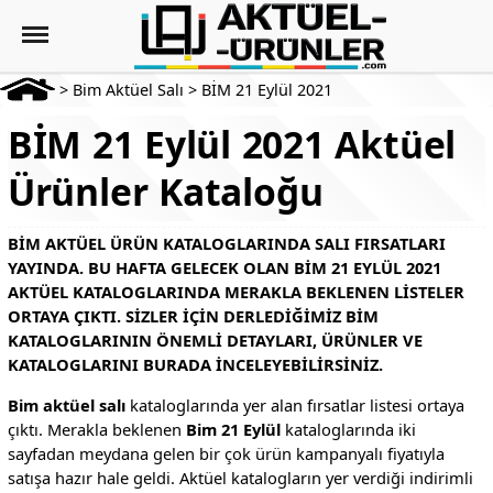
>
Bim Aktüel Salı
>
BİM 21 Eylül 2021
BİM 21 Eylül 2021 Aktüel
Ürünler Kataloğu
BİM AKTÜEL ÜRÜN KATALOGLARINDA SALI FIRSATLARI
YAYINDA. BU HAFTA GELECEK OLAN BIM 21 EYLÜL 2021
AKTÜEL KATALOGLARINDA MERAKLA BEKLENEN LISTELER
ORTAYA ÇIKTI. SIZLER IÇIN DERLEDIĞIMIZ BIM
KATALOGLARININ ÖNEMLI DETAYLARI, ÜRÜNLER VE
KATALOGLARINI BURADA INCELEYEBILIRSINIZ.
Bim aktüel salı
kataloglarında yer alan fırsatlar listesi ortaya
çıktı. Merakla beklenen
Bim 21 Eylül
kataloglarında iki
sayfadan meydana gelen bir çok ürün kampanyalı fiyatıyla
satışa hazır hale geldi. Aktüel katalogların yer verdiği indirimli