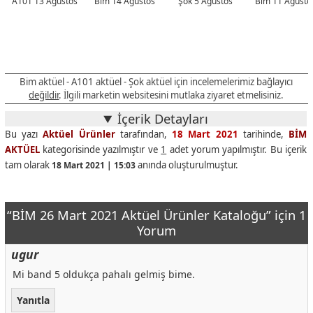
A101 13 Ağustos
Bim 14 Ağustos
Şok 5 Ağustos
Bim 11 Ağusto
Bim aktüel - A101 aktüel - Şok aktüel için incelemelerimiz bağlayıcı
değildir
. İlgili marketin websitesini mutlaka ziyaret etmelisiniz.
İçerik Detayları
Bu yazı
Aktüel Ürünler
tarafından,
18 Mart 2021
tarihinde,
BİM
AKTÜEL
kategorisinde yazılmıştır ve
1
adet yorum yapılmıştır. Bu içerik
tam olarak
anında oluşturulmuştur.
18 Mart 2021 | 15:03
“BİM 26 Mart 2021 Aktüel Ürünler Kataloğu” için 1
Yorum
ugur
Mi band 5 oldukça pahalı gelmiş bime.
Yanıtla