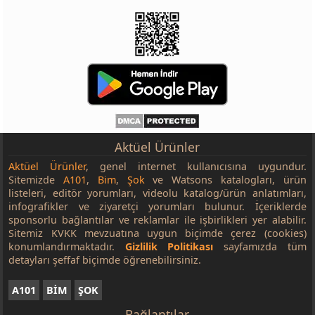
Aktüel Ürünler
Aktüel Ürünler
, genel internet kullanıcısına uygundur.
Sitemizde
A101
,
Bim
,
Şok
ve Watsons katalogları, ürün
listeleri, editör yorumları, videolu katalog/ürün anlatımları,
infografikler ve ziyaretçi yorumları bulunur. İçeriklerde
sponsorlu bağlantılar ve reklamlar ile işbirlikleri yer alabilir.
Sitemiz KVKK mevzuatına uygun biçimde çerez (cookies)
konumlandırmaktadır.
Gizlilik Politikası
sayfamızda tüm
detayları şeffaf biçimde öğrenebilirsiniz.
A101
BİM
ŞOK
Bağlantılar