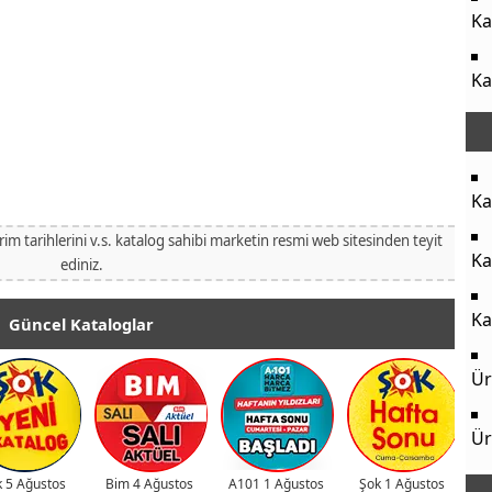
Ka
Ka
Ka
irim tarihlerini v.s. katalog sahibi marketin resmi web sitesinden teyit
Ka
ediniz.
Ka
Güncel Kataloglar
Ür
Ür
 5 Ağustos
Bim 4 Ağustos
A101 1 Ağustos
Şok 1 Ağustos