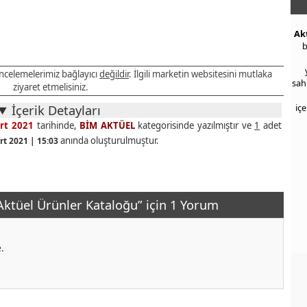
Ak
b
 incelemelerimiz bağlayıcı
değildir
. İlgili marketin websitesini mutlaka
sah
ziyaret etmelisiniz.
İçerik Detayları
iç
rt 2021
tarihinde,
BİM AKTÜEL
kategorisinde yazılmıştır ve
1
adet
anında oluşturulmuştur.
rt 2021 | 15:03
ktüel Ürünler Kataloğu” için 1 Yorum
.