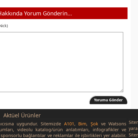
akkında Yorum Gönderin...
Nick)
Yorumu Gönder
Aktüel Ürünler
Site
nıcısına uygundur. Sitemizde
A101
,
Bim
,
Şok
ve Watsons
yara
rumları, videolu katalog/ürün anlatımları, infografikler ve
Site
sponsorlu bağlantılar ve reklamlar ile işbirlikleri yer alabilir.