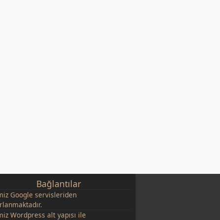
Bağlantılar
miz
Google
servisleriden
rlanmaktadır.
miz Wordpress alt yapısı ile