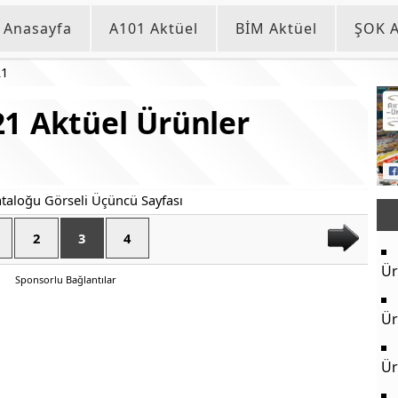
Anasayfa
A101 Aktüel
BİM Aktüel
ŞOK A
21
1 Aktüel Ürünler
2
3
4
Ür
Sponsorlu Bağlantılar
Ür
Ür