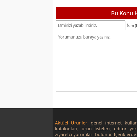
Bu Konu H
İsim (
Aktüel Ürünler
, genel internet kulla
katalogları, ürün listeleri, editör yo
ziyaretçi yorumları bulunur. İçeriklerde 