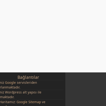
Bağlantılar
miz
Google
servisleriden
rlanmaktadır.
miz Wordpress alt yapısı ile
şmaktadır.
 Haritamız:
Google Sitemap
ve