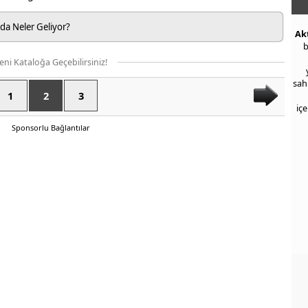
da Neler Geliyor?
Ak
b
eni Kataloğa Geçebilirsiniz!
sah
1
2
3
iç
Sponsorlu Bağlantılar