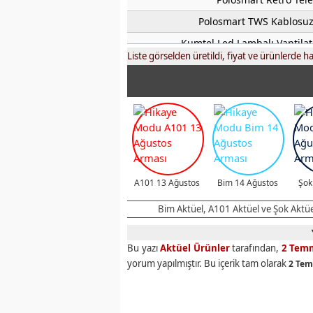
Polosmart TWS Kablosuz 
Kumtel Led Lambalı Vantilat
Liste görselden üretildi, fiyat ve ürünlerde ha
Polosmart Kablosuz Kulak Ü
Polosmart Kablosuz HDMI Ses ve 
House Pratik Kafa L
Kumtel Beyaz Turbo Ca
Kumtel Siyah Turbo Ca
RKS RSI X Pro Katlanır Kalın Tek
A101 13 Ağustos
Bim 14 Ağustos
Şok
Kumtel 7000 BTU Por
Bim Aktüel, A101 Aktüel ve Şok Aktüel 
Philips Azur Ütü
Fobem Su Isıtıcı
Bu yazı
Aktüel Ürünler
tarafından,
2 Tem
Kumtel İnox Set Ü
yorum yapılmıştır. Bu içerik tam olarak
2 Tem
Kumtel Mini Fırın (
Kumtel Elektrikli Te