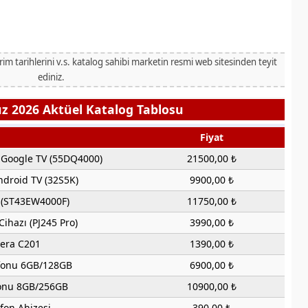
irim tarihlerini v.s. katalog sahibi marketin resmi web sitesinden teyit
ediniz.
 2026 Aktüel Katalog Tablosu
Fiyat
D Google TV (55DQ4000)
21500,00 ₺
ndroid TV (32S5K)
9900,00 ₺
V (ST43EW4000F)
11750,00 ₺
Cihazı (PJ245 Pro)
3990,00 ₺
era C201
1390,00 ₺
efonu 6GB/128GB
6900,00 ₺
fonu 8GB/256GB
10900,00 ₺
fon Ahizesi
390,00 ₺