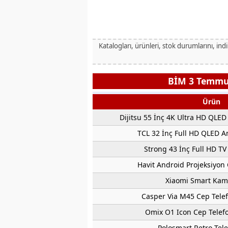
Katalogları, ürünleri, stok durumlarını, ind
BİM 3 Temmuz
Ürün
Dijitsu 55 İnç 4K Ultra HD QLE
TCL 32 İnç Full HD QLED A
Strong 43 İnç Full HD T
Havit Android Projeksiyon 
Xiaomi Smart Kam
Casper Via M45 Cep Tel
Omix O1 Icon Cep Tele
Polosmart Retro Tele