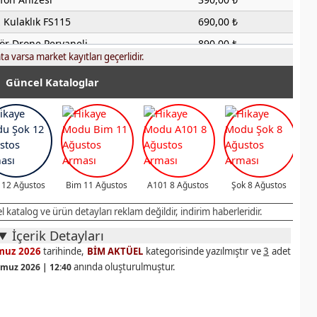
Kulaklık FS115
690,00 ₺
ör Drone Pervaneli
890,00 ₺
ta varsa market kayıtları geçerlidir.
stü Kulaklık FS116
690,00 ₺
Güncel Kataloglar
Görüntü Aktarıcı PSH09
449,00 ₺
ambası HP100
450,00 ₺
m Ankastre Set
10950,00 ₺
m Ankastre Set
10550,00 ₺
er Elektrikli Bisiklet
27500,00 ₺
 12 Ağustos
Bim 11 Ağustos
A101 8 Ağustos
Şok 8 Ağustos
tatif Klima
9900,00 ₺
katalog ve ürün detayları reklam değildir, indirim haberleridir.
 DST7510
3990,00 ₺
İçerik Detayları
 Kettle
590,00 ₺
muz 2026
tarihinde,
BİM AKTÜEL
kategorisinde yazılmıştır ve
3
adet
stü Ocak
3500,00 ₺
anında oluşturulmuştur.
muz 2026 | 12:40
35 Litre)
2500,00 ₺
k Gözlü Ocak
890,00 ₺