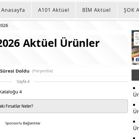
Anasayfa
A101 Aktüel
BİM Aktüel
ŞOK A
2026
026 Aktüel Ürünler
Süresi Doldu
(Perşembe)
Sayfa 4
Ür
i Fırsatlar Neler?
Ür
Sponsorlu Bağlantılar
Ür