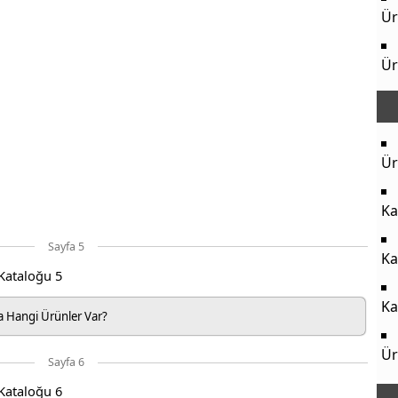
Ür
Ür
Ür
Ka
Sayfa 5
Ka
Ka
 Hangi Ürünler Var?
Ür
Sayfa 6