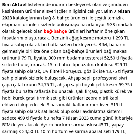
Bim Aktüel
listelerinde indirim bekleyecek olan ve şimdiden
kesinleşen ürünler alışverişçilerin ilgisini çekiyor.
Bim 7 Nisan
2023
kataloglarının bağ & bahçe ürünleri ile çeşitli temizlik
ekipmanı ürünleri sizlerle buluşmaya hazırlanıyor. SGS markalı
olarak gelecek olan
bağ-bahçe
ürünleri haftanın öne çıkan
fırsatlarını oluşturacak. Benzinli ağaç kesme motoru 1.299 TL
fiyata sahip olarak bu hafta sizleri bekleyecek. BİM, baharın
gelmesiyle birlikte öne çıkan bağ-bahçe ürünleri bağ makası
ürününü 79 TL fiyatla, 300 mm budama testeresi 52,50 tl fiyatla
sizlerle buluşturacak. 15 m bahçe tipi uzatma kablosu 329 TL
fiyata sahip olarak, UV filtreli koruyucu gözlük ise 13,75 tl fiyata
sahip olarak sizlerle buluşacak. Ahşap saplı profesyonel sivri
çapa çatal ürünü 34,75 TL, ahşap saplı boyalı çelik keser 59,75 tl
fiyatla bu hafta raflarda bulunacak. Çalı fırçası, plastik kürek ve
hobi kürek çatal tırmık seti gibi ürünleri zebra nitril kaplı
eldiven takip edecek. 3 basamaklı katlanır merdiven 319 tl
fiyata sahip olarak satılacak olup solar aydınlatma sistemi
sadece 499 tl fiyatla bu hafta 7 Nisan 2023 cuma günü itibariyle
BİM’de yer alacak. Ayrıca hortum sarma askısı 45 TL, yapay
sarmaşık 24,50 TL 10 m hortum ve sarma aparat seti 179 TL,