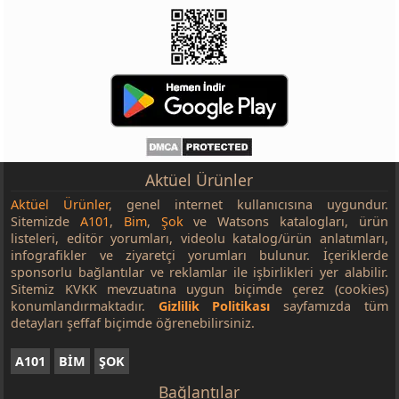
Aktüel Ürünler
Aktüel Ürünler
, genel internet kullanıcısına uygundur.
Sitemizde
A101
,
Bim
,
Şok
ve Watsons katalogları, ürün
listeleri, editör yorumları, videolu katalog/ürün anlatımları,
infografikler ve ziyaretçi yorumları bulunur. İçeriklerde
sponsorlu bağlantılar ve reklamlar ile işbirlikleri yer alabilir.
Sitemiz KVKK mevzuatına uygun biçimde çerez (cookies)
konumlandırmaktadır.
Gizlilik Politikası
sayfamızda tüm
detayları şeffaf biçimde öğrenebilirsiniz.
A101
BİM
ŞOK
Bağlantılar