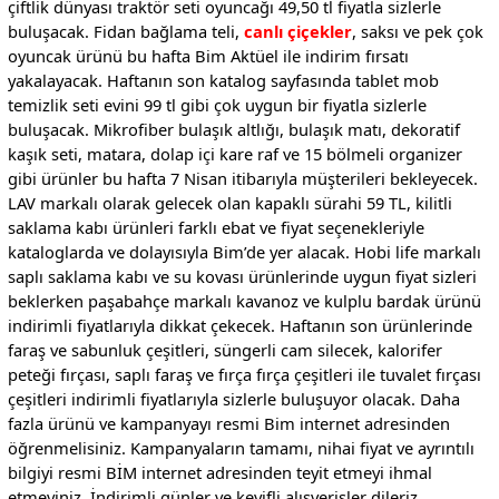
çiftlik dünyası traktör seti oyuncağı 49,50 tl fiyatla sizlerle
buluşacak. Fidan bağlama teli,
canlı çiçekler
, saksı ve pek çok
oyuncak ürünü bu hafta Bim Aktüel ile indirim fırsatı
yakalayacak. Haftanın son katalog sayfasında tablet mob
temizlik seti evini 99 tl gibi çok uygun bir fiyatla sizlerle
buluşacak. Mikrofiber bulaşık altlığı, bulaşık matı, dekoratif
kaşık seti, matara, dolap içi kare raf ve 15 bölmeli organizer
gibi ürünler bu hafta 7 Nisan itibarıyla müşterileri bekleyecek.
LAV markalı olarak gelecek olan kapaklı sürahi 59 TL, kilitli
saklama kabı ürünleri farklı ebat ve fiyat seçenekleriyle
kataloglarda ve dolayısıyla Bim’de yer alacak. Hobi life markalı
saplı saklama kabı ve su kovası ürünlerinde uygun fiyat sizleri
beklerken paşabahçe markalı kavanoz ve kulplu bardak ürünü
indirimli fiyatlarıyla dikkat çekecek. Haftanın son ürünlerinde
faraş ve sabunluk çeşitleri, süngerli cam silecek, kalorifer
peteği fırçası, saplı faraş ve fırça fırça çeşitleri ile tuvalet fırçası
çeşitleri indirimli fiyatlarıyla sizlerle buluşuyor olacak. Daha
fazla ürünü ve kampanyayı resmi Bim internet adresinden
öğrenmelisiniz. Kampanyaların tamamı, nihai fiyat ve ayrıntılı
bilgiyi resmi BİM internet adresinden teyit etmeyi ihmal
etmeyiniz. İndirimli günler ve keyifli alışverişler dileriz.