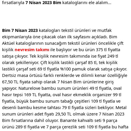
fırsatlarıyla
7 Nisan 2023 Bim
kataloglarını ele alalım…
Bim 7 Nisan 2023
katalogları tekstil ürünleri ve mutfak
ekipmanlarıyla öne çıkacak olan ilk sayfasını açıkladı. Bim
Aktüel kataloglarının sunacağım tekstil ürünleri öncelikle çift
kişilik
nevresim takımı
ile başlıyor ve bu ürün 375 tl fiyatta
satışa çıkıyor. Tek kişilik nevresim takımında ise fiyat 249 tl
olarak şekilleniyor. Çift kişilik lastikli çarşaf 85 tl, tek kişilik
lastikli çarşaf seti 69 tl fiyatla %100 pamuk olarak satışa çıkıyor.
Dertsiz masa örtüsü farklı renklerde ve dilimli kenar özelliğiyle
67,50 TL fiyata sahip olarak 7 Nisan Bim ürünlerine giriş
yapıyor. Naturelove bambu sunum ürünleri 49 tl fiyatla, oval
hasır tepsi 169 TL fiyatta, oval hasır ekmeklik organizer 99 tl
fiyatla, büyük bambu sunum tabağı çeşitleri 109 tl fiyatla ve
desenli bambu kesme tahtası 79 tl fiyatla sizleri bekliyor. Metal
sunum ürünleri adet fiyatı 29,50 TL olmak üzere 7 Nisan 2023
Bim fırsatlarına dahil oluyor. Banante kahvaltı seti 9 parça
ürünü 289 tl fiyatla ve 7 parça çerezlik seti 109 tl fiyatla bu hafta