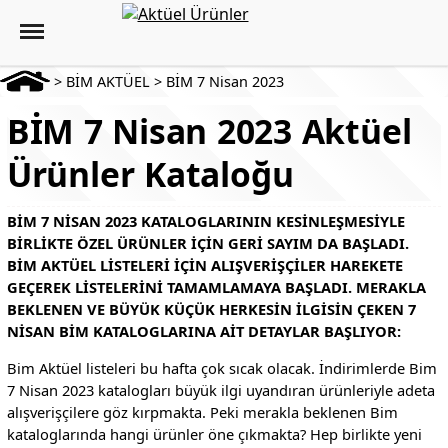
>
BİM AKTÜEL
>
BİM 7 Nisan 2023
BİM 7 Nisan 2023 Aktüel
Ürünler Kataloğu
BİM 7 NISAN 2023 KATALOGLARININ KESINLEŞMESIYLE
BIRLIKTE ÖZEL ÜRÜNLER IÇIN GERI SAYIM DA BAŞLADI.
BIM AKTÜEL LISTELERI IÇIN ALIŞVERIŞÇILER HAREKETE
GEÇEREK LISTELERINI TAMAMLAMAYA BAŞLADI. MERAKLA
BEKLENEN VE BÜYÜK KÜÇÜK HERKESIN ILGISIN ÇEKEN 7
NISAN BIM KATALOGLARINA AIT DETAYLAR BAŞLIYOR:
Bim Aktüel listeleri bu hafta çok sıcak olacak. İndirimlerde Bim
7 Nisan 2023 katalogları büyük ilgi uyandıran ürünleriyle adeta
alışverişçilere göz kırpmakta. Peki merakla beklenen Bim
kataloglarında hangi ürünler öne çıkmakta? Hep birlikte yeni