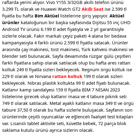
raflarda yerini alıyor. Vivo Y15S 3/32GB akıllı telefon ürünü
3.299 TL olarak ve Huawei Watch GT2
Akıllı Saat
ise 2.599 tl
fiyatla bu hafta
Bim Aktüel
listelerine giriş yapıyor.
Aktüel
ürünler
kataloğunun bir başka sayfasında Dijitsu 55 inç UHD
Android TV ürünü 6.199 tl adet fiyatıyla ve 2 yıl garantisiyle
sizlerle olacak. Fakir markalı çeyiz paketi 4 alana bir bedava
kampanyasıyla 4 farklı ürünü 2.599 tl fiyatla satacak. Ürünler
arasında çay makinesi, tost makinesi, Türk kahvesi makinesi ve
blender seti bulunacak. Sayfa devamında rüzgar gülü çeşitleri
farklı fiyatlara sahip olarak satılacak olup bu hafta ares rattan
koltuk 249 tl fiyatla sizleri bekleyecek. Regnum örgü koltuk ise
229 tl olarak ve Nirvana
rattan koltuk
199 tl olarak sizleri
bekleyecek. Nibras plastik koltukta 99 tl adet fiyatı bulunacak.
Katlanır kamp sandalyesi 159 tl fiyatla BİM 7 NİSAN 2023
listelerine girecek olup katlanır masa ve 4 tabure piknik seti
749 tl olarak satılacak. Metal ayaklı katlanır masa 349 tl ve örgü
tabure 37,50 tl olarak bu hafta sizlerle buluşacak. Sayfanın son
ürünlerinde çeşitli oyuncaklar ve eğlenceli faaliyet test kitapları
var. Lisanslı tablet aktivite seti, küvette bebek, 72 parça blok
saklama kutulu ürünü ayrıca sizlerin olacak.