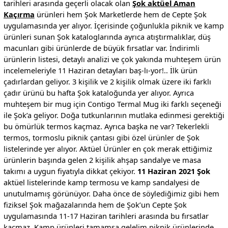
tarihleri arasında geçerli olacak olan
Şok aktüel Aman
Kaçırma
ürünleri hem Şok Marketlerde hem de Cepte Şok
uygulamasında yer alıyor. İçerisinde çoğunlukla piknik ve kamp
ürünleri sunan Şok kataloglarında ayrıca atıştırmalıklar, düş
macunları gibi ürünlerde de büyük fırsatlar var. İndirimli
ürünlerin listesi, detaylı analizi ve çok yakında muhteşem ürün
incelemeleriyle 11 Haziran detayları baş-lı-yor!.. İlk ürün
çadırlardan geliyor. 3 kişilik ve 2 kişilik olmak üzere iki farklı
çadır ürünü bu hafta Şok kataloğunda yer alıyor. Ayrıca
muhteşem bir mug için Contigo Termal Mug iki farklı seçeneği
ile Şok’a geliyor. Doğa tutkunlarının mutlaka edinmesi gerektiği
bu ömürlük termos kaçmaz. Ayrıca başka ne var? Tekerlekli
termos, tormoslu piknik çantası gibi özel ürünler de Şok
listelerinde yer alıyor. Aktüel Ürünler en çok merak ettiğimiz
ürünlerin başında gelen 2 kişilik ahşap sandalye ve masa
takımı a uygun fiyatıyla dikkat çekiyor.
11 Haziran 2021 Şok
aktüel listelerinde kamp termosu ve kamp sandalyesi de
unutulmamış görünüyor. Daha önce de söylediğimiz gibi hem
fiziksel Şok mağazalarında hem de Şok’un Cepte Şok
uygulamasında 11-17 Haziran tarihleri arasında bu fırsatlar
kaçmaz. Kamp ürünleri tamamsa gelelim piknik ürünlerinde…