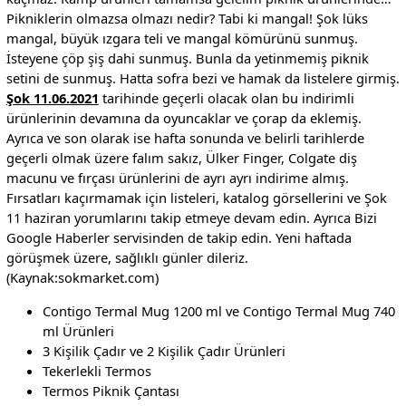
Pikniklerin olmazsa olmazı nedir? Tabi ki mangal! Şok lüks
mangal, büyük ızgara teli ve mangal kömürünü sunmuş.
İsteyene çöp şiş dahi sunmuş. Bunla da yetinmemiş piknik
setini de sunmuş. Hatta sofra bezi ve hamak da listelere girmiş.
Şok 11.06.2021
tarihinde geçerli olacak olan bu indirimli
ürünlerinin devamına da oyuncaklar ve çorap da eklemiş.
Ayrıca ve son olarak ise hafta sonunda ve belirli tarihlerde
geçerli olmak üzere falım sakız, Ülker Finger, Colgate diş
macunu ve fırçası ürünlerini de ayrı ayrı indirime almış.
Fırsatları kaçırmamak için listeleri, katalog görsellerini ve Şok
11 haziran yorumlarını takip etmeye devam edin. Ayrıca Bizi
Google Haberler servisinden de takip edin. Yeni haftada
görüşmek üzere, sağlıklı günler dileriz.
(Kaynak:sokmarket.com)
Contigo Termal Mug 1200 ml ve Contigo Termal Mug 740
ml Ürünleri
3 Kişilik Çadır ve 2 Kişilik Çadır Ürünleri
Tekerlekli Termos
Termos Piknik Çantası