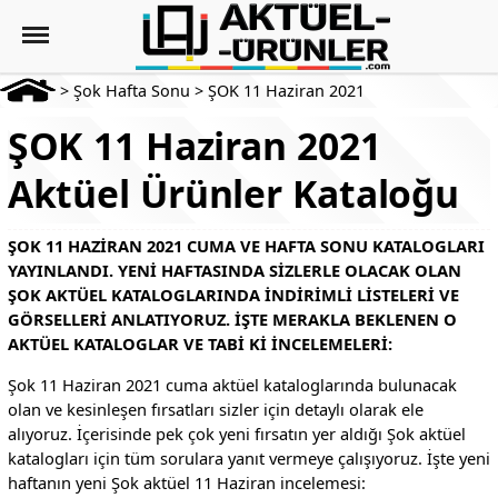
>
Şok Hafta Sonu
>
ŞOK 11 Haziran 2021
ŞOK 11 Haziran 2021
Aktüel Ürünler Kataloğu
ŞOK 11 HAZIRAN 2021 CUMA VE HAFTA SONU KATALOGLARI
YAYINLANDI. YENI HAFTASINDA SIZLERLE OLACAK OLAN
ŞOK AKTÜEL KATALOGLARINDA INDIRIMLI LISTELERI VE
GÖRSELLERI ANLATIYORUZ. İŞTE MERAKLA BEKLENEN O
AKTÜEL KATALOGLAR VE TABI KI INCELEMELERI:
Şok 11 Haziran 2021 cuma aktüel kataloglarında bulunacak
olan ve kesinleşen fırsatları sizler için detaylı olarak ele
alıyoruz. İçerisinde pek çok yeni fırsatın yer aldığı Şok aktüel
katalogları için tüm sorulara yanıt vermeye çalışıyoruz. İşte yeni
haftanın yeni Şok aktüel 11 Haziran incelemesi: