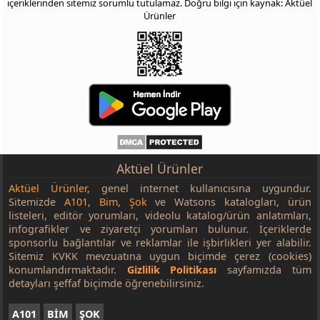
içeriklerinden sitemiz sorumlu tutulamaz. Doğru bilgi için kaynak: Aktüel
Ürünler
Aktüel Ürünler
Aktüel Ürünler
, genel internet kullanıcısına uygundur.
Sitemizde
A101
,
Bim
,
Şok
ve Watsons katalogları, ürün
listeleri, editör yorumları, videolu katalog/ürün anlatımları,
infografikler ve ziyaretçi yorumları bulunur. İçeriklerde
sponsorlu bağlantılar ve reklamlar ile işbirlikleri yer alabilir.
Sitemiz KVKK mevzuatına uygun biçimde çerez (cookies)
konumlandırmaktadır.
Gizlilik Politikası
sayfamızda tüm
detayları şeffaf biçimde öğrenebilirsiniz.
A101
BİM
ŞOK