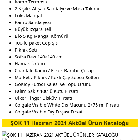
Kamp Termosu
2 Kişilik Ahşap Sandalye ve Masa Takımı
Lüks Mangal
Kamp Sandalyesi
Büyük Izgara Teli
Bio 5 Kg Mangal Kömürü
100-lü paket Çöp Şiş
Piknik Seti
Sofra Bezi 140×140 cm
Hamak Ürünü
Chantale Kadın / Erkek Bambu Çorap
Market / Piknik / Kekli Çay Sepeti Setleri
GoKidy Futbol Kalesi ve Topu Ürünü
Falım Sakız 100’lü Kutu Fırsatı
Ülker Finger Bisküvi Fırsatı
Colgate Visible White Diş Macunu 2×75 ml Fırsatı
Colgate Visible Diş Fırçası Fırsatı
ŞOK 11 Haziran 2021 Aktüel Ürün Kataloğu