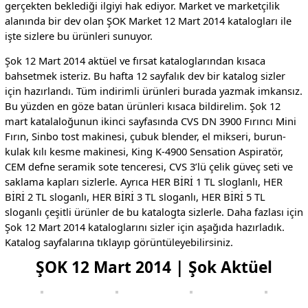
gerçekten beklediği ilgiyi hak ediyor. Market ve marketçilik
alanında bir dev olan ŞOK Market 12 Mart 2014 katalogları ile
işte sizlere bu ürünleri sunuyor.
Şok 12 Mart 2014 aktüel ve fırsat kataloglarından kısaca
bahsetmek isteriz. Bu hafta 12 sayfalık dev bir katalog sizler
için hazırlandı. Tüm indirimli ürünleri burada yazmak imkansız.
Bu yüzden en göze batan ürünleri kısaca bildirelim. Şok 12
mart katalaloğunun ikinci sayfasında CVS DN 3900 Fırıncı Mini
Fırın, Sinbo tost makinesi, çubuk blender, el mikseri, burun-
kulak kılı kesme makinesi, King K-4900 Sensation Aspiratör,
CEM defne seramik sote tenceresi, CVS 3’lü çelik güveç seti ve
saklama kapları sizlerle. Ayrıca HER BİRİ 1 TL sloglanlı, HER
BİRİ 2 TL sloganlı, HER BİRİ 3 TL sloganlı, HER BİRİ 5 TL
sloganlı çeşitli ürünler de bu katalogta sizlerle. Daha fazlası için
Şok 12 Mart 2014 kataloglarını sizler için aşağıda hazırladık.
Katalog sayfalarına tıklayıp görüntüleyebilirsiniz.
ŞOK 12 Mart 2014 | Şok Aktüel