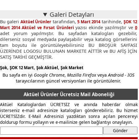
Galeri Detayları
Bu galeri
tarafından,
tarihinde,
Aktüel Ürünler
5 Mart 2014
ŞOK 12
yazısı ekinde yazılmıştır ve
Mart 2014 Aktüel ve Fırsat Ürünleri
0
adet yorum yapılmıştır. Bu sayfadan katalogları gezebilir,
dilerseniz sosyal medyada paylaşabilir veya katalog görsellerini
tam boyutu ile görüntüleyebilirsiniz BU BROŞÜR SAYFASI
ÜZERİNDE LOGOSU BULUNAN MARKETE AİTTİR ve BU AFİŞ İÇİN
SATIŞ TARİHİ GEÇMİŞTİR.
,
,
,
Şok
ŞOK 12 Mart
Şok Aktüel
Şok Market
Bu sayfa en iyi
Google Chrome
,
Mozilla Firefox
veya
Android - IOS
tarayıcılarının güncel versiyonları ile görüntülenir.
Aktüel Ürünler Ücretsiz Mail Aboneliği
Aktüel Kataloglardan ÜCRETSİZ ve anında haberdar olmak
isterseniz e-mail adresinize katalogları gönderebiliriz. Bu hizmet
ÜCRETSİZdir. E-Mail Adresinizi yazdıktan sonra açılan pencereyi
doldurup formu yollayın ve e-mailinize gelen bağlantıyı onaylayın.