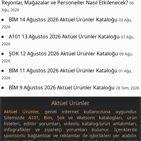
Reyonlar, Mağazalar ve Personeller Nasıl Etkilenecek?
06
Ağu, 2026
BİM 14 Ağustos 2026 Aktüel Ürünler Kataloğu
03 Ağu,
2026
A101 13 Ağustos 2026 Aktüel Ürünler Kataloğu
07 Ağu,
2026
ŞOK 12 Ağustos 2026 Aktüel Ürünler Kataloğu
09 Ağu,
2026
BİM 11 Ağustos 2026 Aktüel Ürünler Kataloğu
01 Ağu,
2026
BİM 9 Ağustos 2026 Aktüel Ürünler Kataloğu
28 Tem, 2026
Aktüel Ürünler
Aktüel Ürünler
, genel internet kullanıcısına uygundur.
Sitemizde
A101
,
Bim
,
Şok
ve Watsons katalogları, ürün
listeleri, editör yorumları, videolu katalog/ürün anlatımları,
infografikler ve ziyaretçi yorumları bulunur. İçeriklerde
sponsorlu bağlantılar ve reklamlar ile işbirlikleri yer alabilir.