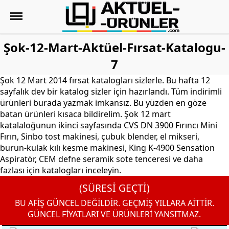
Şok-12-Mart-Aktüel-Fırsat-Katalogu-
7
Şok 12 Mart 2014 fırsat katalogları sizlerle. Bu hafta 12
sayfalık dev bir katalog sizler için hazırlandı. Tüm indirimli
ürünleri burada yazmak imkansız. Bu yüzden en göze
batan ürünleri kısaca bildirelim. Şok 12 mart
katalaloğunun ikinci sayfasında CVS DN 3900 Fırıncı Mini
Fırın, Sinbo tost makinesi, çubuk blender, el mikseri,
burun-kulak kılı kesme makinesi, King K-4900 Sensation
Aspiratör, CEM defne seramik sote tenceresi ve daha
fazlası için katalogları inceleyin.
(SÜRESİ GEÇTİ)
BU AFİŞ GÜNCEL DEĞİLDİR. GEÇMİŞ YILLARA AİTTİR.
GÜNCEL FİYATLARI VE ÜRÜNLERİ YANSITMAZ.