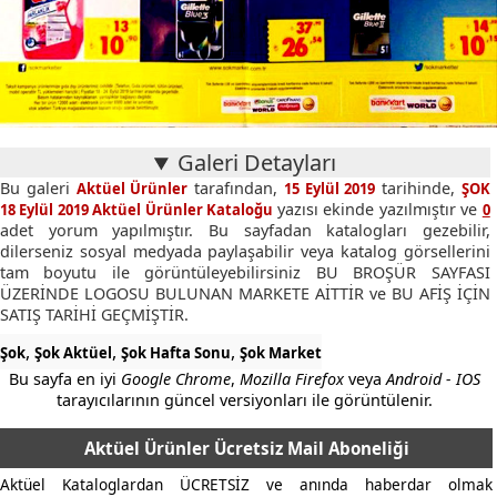
Galeri Detayları
Bu galeri
tarafından,
tarihinde,
Aktüel Ürünler
15 Eylül 2019
ŞOK
yazısı ekinde yazılmıştır ve
18 Eylül 2019 Aktüel Ürünler Kataloğu
0
adet yorum yapılmıştır. Bu sayfadan katalogları gezebilir,
dilerseniz sosyal medyada paylaşabilir veya katalog görsellerini
tam boyutu ile görüntüleyebilirsiniz BU BROŞÜR SAYFASI
ÜZERİNDE LOGOSU BULUNAN MARKETE AİTTİR ve BU AFİŞ İÇİN
SATIŞ TARİHİ GEÇMİŞTİR.
,
,
,
Şok
Şok Aktüel
Şok Hafta Sonu
Şok Market
Bu sayfa en iyi
Google Chrome
,
Mozilla Firefox
veya
Android - IOS
tarayıcılarının güncel versiyonları ile görüntülenir.
Aktüel Ürünler Ücretsiz Mail Aboneliği
Aktüel Kataloglardan ÜCRETSİZ ve anında haberdar olmak