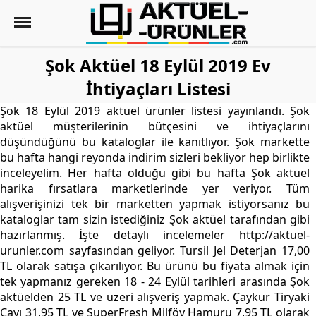
Şok Aktüel 18 Eylül 2019 Ev
İhtiyaçları Listesi
Şok 18 Eylül 2019 aktüel ürünler listesi yayınlandı. Şok
aktüel müşterilerinin bütçesini ve ihtiyaçlarını
düşündüğünü bu kataloglar ile kanıtlıyor. Şok markette
bu hafta hangi reyonda indirim sizleri bekliyor hep birlikte
inceleyelim. Her hafta olduğu gibi bu hafta Şok aktüel
harika fırsatlara marketlerinde yer veriyor. Tüm
alışverişinizi tek bir marketten yapmak istiyorsanız bu
kataloglar tam sizin istediğiniz Şok aktüel tarafından gibi
hazırlanmış. İşte detaylı incelemeler http://aktuel-
urunler.com sayfasından geliyor. Tursil Jel Deterjan 17,00
TL olarak satışa çıkarılıyor. Bu ürünü bu fiyata almak için
tek yapmanız gereken 18 - 24 Eylül tarihleri arasında Şok
aktüelden 25 TL ve üzeri alışveriş yapmak. Çaykur Tiryaki
Çayı 31,95 TL ve SuperFresh Milföy Hamuru 7,95 TL olarak