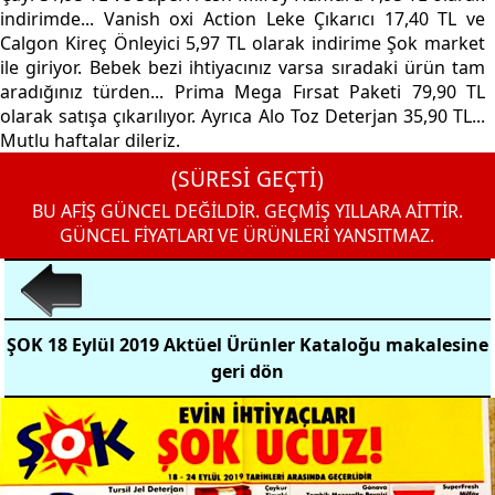
indirimde... Vanish oxi Action Leke Çıkarıcı 17,40 TL ve
Calgon Kireç Önleyici 5,97 TL olarak indirime Şok market
ile giriyor. Bebek bezi ihtiyacınız varsa sıradaki ürün tam
aradığınız türden... Prima Mega Fırsat Paketi 79,90 TL
olarak satışa çıkarılıyor. Ayrıca Alo Toz Deterjan 35,90 TL...
Mutlu haftalar dileriz.
(SÜRESİ GEÇTİ)
BU AFİŞ GÜNCEL DEĞİLDİR. GEÇMİŞ YILLARA AİTTİR.
GÜNCEL FİYATLARI VE ÜRÜNLERİ YANSITMAZ.
ŞOK 18 Eylül 2019 Aktüel Ürünler Kataloğu makalesine
geri dön