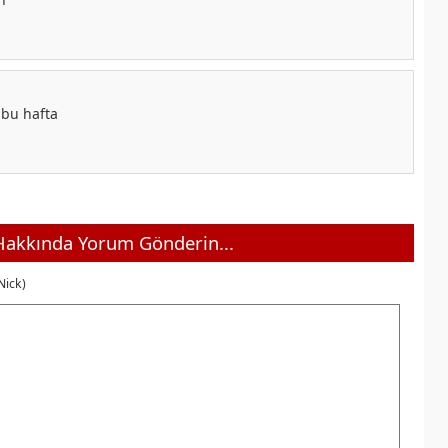
bu hafta
akkında Yorum Gönderin...
Nick)