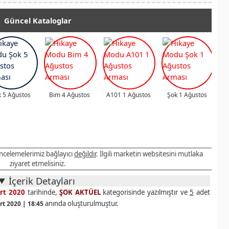
Güncel Kataloglar
 5 Ağustos
Bim 4 Ağustos
A101 1 Ağustos
Şok 1 Ağustos
 incelemelerimiz bağlayıcı
değildir
. İlgili marketin websitesini mutlaka
ziyaret etmelisiniz.
İçerik Detayları
rt 2020
tarihinde,
ŞOK AKTÜEL
kategorisinde yazılmıştır ve
5
adet
anında oluşturulmuştur.
rt 2020 | 18:45