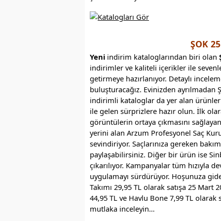
ŞOK 25
Yeni
indirim kataloglarından biri olan
indirimler ve kaliteli içerikler ile seven
getirmeye hazırlanıyor. Detaylı incelem
buluşturacağız. Evinizden ayrılmadan Ş
indirimli kataloglar da yer alan ürünler
ile gelen sürprizlere hazır olun. İlk ola
görüntülerin ortaya çıkmasını sağlayan
yerini alan Arzum Profesyonel Saç Kurut
sevindiriyor. Saçlarınıza gereken bakı
paylaşabilirsiniz. Diğer bir ürün ise Si
çıkarılıyor. Kampanyalar tüm hızıyla d
uygulamayı sürdürüyor. Hoşunuza gidec
Takımı 29,95 TL olarak satışa 25 Mart 2
44,95 TL ve Havlu Bone 7,99 TL olarak s
mutlaka inceleyin…