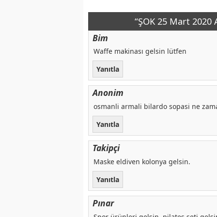
“ŞOK 25 Mart 2020 A
Bim
Waffe makinası gelsin lütfen
Yanıtla
Anonim
osmanli armali bilardo sopasi ne zam
Yanıtla
Takipçi
Maske eldiven kolonya gelsin.
Yanıtla
Pınar
Spor ürünleri gelsin. pilates seti gelsi