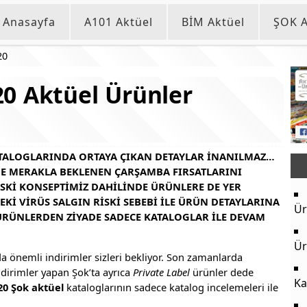
Anasayfa
A101 Aktüel
BİM Aktüel
ŞOK A
20
0 Aktüel Ürünler
ATALOGLARINDA ORTAYA ÇIKAN DETAYLAR INANILMAZ…
E MERAKLA BEKLENEN ÇARŞAMBA FIRSATLARINI
ESKI KONSEPTIMIZ DAHILINDE ÜRÜNLERE DE YER
KI VIRÜS SALGIN RISKI SEBEBI ILE ÜRÜN DETAYLARINA
Ür
 ÜRÜNLERDEN ZIYADE SADECE KATALOGLAR ILE DEVAM
Ür
a önemli indirimler sizleri bekliyor. Son zamanlarda
ndirimler yapan Şok’ta ayrıca
Private Label
ürünler dede
Ka
20 Şok aktüel
kataloglarının sadece katalog incelemeleri ile