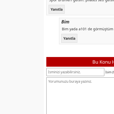
Yanıtla
Bim
Bim yada a101 de görmüştüm 
Yanıtla
Bu Konu H
İsim (