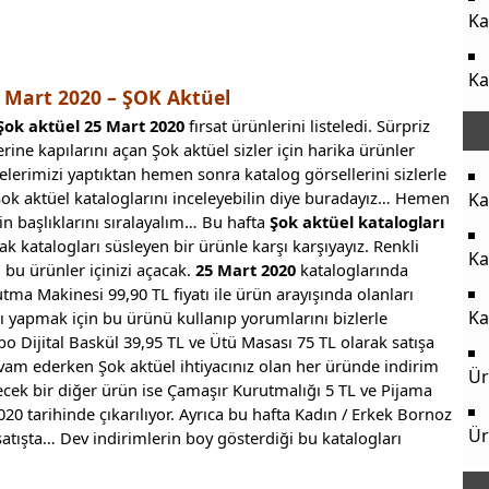
Ka
Ka
 Mart 2020 – ŞOK Aktüel
Şok aktüel 25 Mart 2020
fırsat ürünlerini listeledi. Sürpriz
lerine kapılarını açan Şok aktüel sizler için harika ürünler
elerimizi yaptıktan hemen sonra katalog görsellerini sizlerle
ok aktüel kataloglarını inceleyebilin diye buradayız… Hemen
Ka
in başlıklarını sıralayalım… Bu hafta
Şok aktüel katalogları
rak katalogları süsleyen bir ürünle karşı karşıyayız. Renkli
Ka
 bu ürünler içinizi açacak.
25 Mart 2020
kataloglarında
ma Makinesi 99,90 TL fiyatı ile ürün arayışında olanları
Ka
mı yapmak için bu ürünü kullanıp yorumlarını bizlerle
nbo Dijital Baskül 39,95 TL ve Ütü Masası 75 TL olarak satışa
evam ederken Şok aktüel ihtiyacınız olan her üründe indirim
Ür
ek bir diğer ürün ise Çamaşır Kurutmalığı 5 TL ve Pijama
020 tarihinde çıkarılıyor. Ayrıca bu hafta Kadın / Erkek Bornoz
Ür
atışta… Dev indirimlerin boy gösterdiği bu katalogları