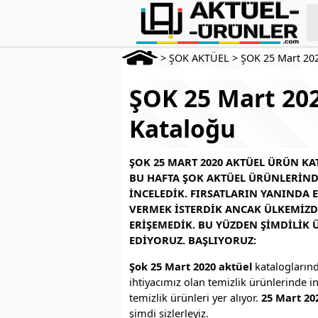
>
ŞOK AKTÜEL
>
ŞOK 25 Mart 20
ŞOK 25 Mart 202
Kataloğu
ŞOK 25 MART 2020 AKTÜEL ÜRÜN K
BU HAFTA ŞOK AKTÜEL ÜRÜNLERIND
INCELEDIK. FIRSATLARIN YANINDA 
VERMEK ISTERDIK ANCAK ÜLKEMIZDE
ERIŞEMEDIK. BU YÜZDEN ŞIMDILIK
EDIYORUZ. BAŞLIYORUZ:
Şok 25 Mart 2020 aktüel
kataloglarınd
ihtiyacımız olan temizlik ürünlerinde i
temizlik ürünleri yer alıyor.
25 Mart 20
şimdi sizlerleyiz.