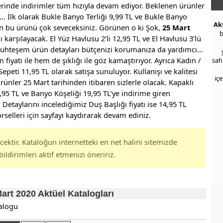
rinde indirimler tüm hızıyla devam ediyor. Beklenen ürünler
 İlk olarak Bukle Banyo Terliği 9,99 TL ve Bukle Banyo
Ak
lan bu ürünü çok seveceksiniz. Görünen o ki Şok,
25 Mart
b
 karşılayacak. El Yüz Havlusu 2’li 12,95 TL ve El Havlusu 3’lü
u muhteşem ürün detayları bütçenizi korumanıza da yardımcı…
fiyatı ile hem de şıklığı ile göz kamaştırıyor. Ayrıca Kadın /
sah
peti 11,95 TL olarak satışa sunuluyor. Kullanışı ve kalitesi
iç
rünler 25 Mart tarihinden itibaren sizlerle olacak. Kapaklı
9,95 TL ve Banyo Köşeliği 19,95 TL’ye indirime giren
Detaylarını incelediğimiz Duş Başlığı fiyatı ise 14,95 TL
rselleri için sayfayı kaydırarak devam ediniz.
ktir. Kataloğun internetteki en net halini sitemizde
bildirimleri aktif etmenizi öneririz.
rt 2020 Aktüel Katalogları