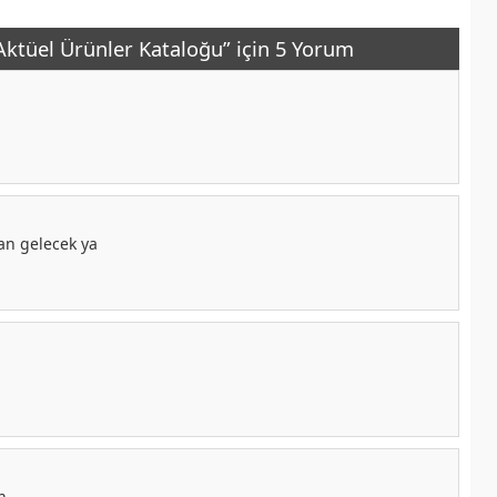
ktüel Ürünler Kataloğu” için 5 Yorum
an gelecek ya
n