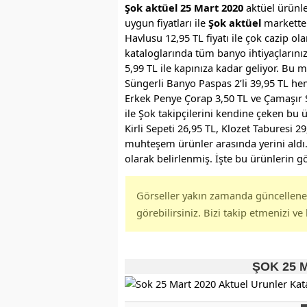
Şok aktüel 25 Mart 2020
aktüel ürünle
uygun fiyatları ile
Şok aktüel
markette…
Havlusu 12,95 TL fiyatı ile çok cazip o
kataloglarında tüm banyo ihtiyaçlarınızı
5,99 TL ile kapınıza kadar geliyor. B
Süngerli Banyo Paspas 2’li 39,95 TL hem 
Erkek Penye Çorap 3,50 TL ve Çamaşır Se
ile Şok takipçilerini kendine çeken bu ü
Kirli Sepeti 26,95 TL, Klozet Taburesi 2
muhteşem ürünler arasında yerini aldı. 
olarak belirlenmiş. İşte bu ürünlerin gö
Görseller yakın zamanda güncellenece
görebilirsiniz. Bizi takip etmenizi ve 
ŞOK 25 Ma