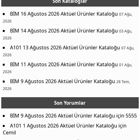
Son Kataloglar
Plastik Mama Kabı 0.3 L
19,90 TL
BİM 16 Ağustos 2026 Aktüel Ürünler Kataloğu
07 Ağu,
Plastik Mama Kabı 0.6 L
29,90 TL
2026
Antrasit Kristal Saksı Çeşitleri 0,6 L
14,95 TL
BİM 14 Ağustos 2026 Aktüel Ürünler Kataloğu
03 Ağu,
Antrasit Kristal Saksı Çeşitleri 1,15 L
19,95 TL
2026
Antrasit Kristal Saksı Çeşitleri 2 L
22,95 TL
A101 13 Ağustos 2026 Aktüel Ürünler Kataloğu
07 Ağu,
Antrasit Kristal Saksı Çeşitleri 3,25 L
39,95 TL
2026
BİM 11 Ağustos 2026 Aktüel Ürünler Kataloğu
Antrasit Kristal Saksı Çeşitleri 6 L
49,95 TL
01 Ağu,
2026
Kristal Saksı Çeşitleri 2 L
25,00 TL
BİM 9 Ağustos 2026 Aktüel Ürünler Kataloğu
28 Tem,
Kristal Saksı Çeşitleri 3,25 L
39,95 TL
2026
Kaktüs Saksı Çeşitleri
7,95 TL
Son Yorumlar
Çiçek Toprağı
29,95 TL
Orkide Toprağı
29,95 TL
BİM 9 Ağustos 2026 Aktüel Ürünler Kataloğu
için
5555
Katlanır Balkon Masası
499,00 TL
A101 1 Ağustos 2026 Aktüel Ürünler Kataloğu
için
Rattan Desen Koltuk
499,00 TL
Cemil