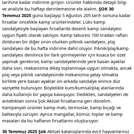
tarihine kadar indirime giriyor. Ürünler hakkında detaylı bilgi
ve analizle bu haftayı derinlemesine ele alalım.
ŞOK 30
Temmuz 2025
günü başlayıp 5 Ağustos 205 tarih sonuna kadar
fırsatlar öncelikle kamp ürünlerindeler. Lüks kamp
sandalyesiyle başlayan fırsatlarda desenli kamp sandalyesi
uygun fiyatlı olarak satılıyor. Kamp taburesi 100 liradan rafları
dolduran bir diğer ürün olurken pilknik sandalyesi, plaj
sandalyesi de bu hafta indirime dahil oluyor. Piknik/plaj/kamp
sandalyesi denilince bir fark görmeyenler için kısaca bir özet
yapmak gerekirse; kamp sandalyelerinde yere basan ayaklar
daha sivri, mekanizma dikey toplanmaya uygun olmakta, ancak
plaj veya piknik sandalyesinde mekanizma yatay olmakla
birlikte yere basan ayaklar ön-arkada sandalye enince düz
vaziyette bulunuyor. Böylelikle kum/kumsal/plaj alanlarında
daha kullanışlı bir yapıya kavuşuyor. Dedikten, sandalyeleri de
anlattıktan sonra Şok Aktüel fırsatlarına geri dönelim.
Kampanyalı ürünler kamp matı, termoslar, kamp bıçağı ve
baltasıyla sürüyor. Ayrıca mangallar, kömür, toplar ve kamp
masaları da bu haftanın fırsatlarını oluşturuyor.
30 Temmuz 2025 Şok
Aktüel kataloglarında evcil hayvanlarınız