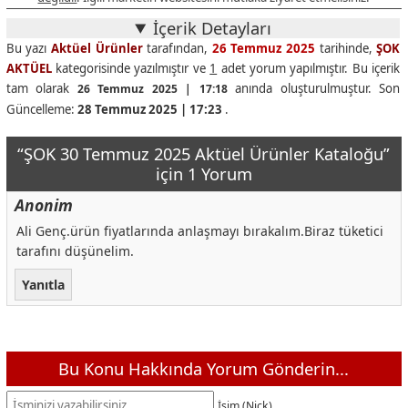
Bio Mangal Kömürü
129,00 TL
İçerik Detayları
Büyük Izgara Teli
75,00 TL
Bu yazı
Aktüel Ürünler
tarafından,
26 Temmuz 2025
tarihinde,
ŞOK
AKTÜEL
kategorisinde yazılmıştır ve
1
adet yorum yapılmıştır. Bu içerik
Çıkarma Kebabı Çeşitleri
75,00 TL
tam olarak
anında oluşturulmuştur. Son
26 Temmuz 2025 | 17:18
Felix Konserve Somonlu
104,00 TL
Güncelleme:
28 Temmuz 2025 | 17:23
.
Felix Yavru Kedi Konserve
65,00 TL
“ŞOK 30 Temmuz 2025 Aktüel Ürünler Kataloğu”
Freescat Tavuklu/Somonlu/Biftekli Kedi Maması
14,50 TL
için 1 Yorum
Fiskies Tavuklu/Yavru Tavuk Kedi Maması
18,90 TL
Anonim
Freedog Biftekli Köpek Maması
29,90 TL
Ali Genç.ürün fiyatlarında anlaşmayı bırakalım.Biraz tüketici
Freescat Tavuklu/Somonlu/Biftekli Kedi Maması Konserve
29,50 TL
tarafını düşünelim.
Kedi Su Çeşmesi
599,00 TL
Yanıtla
Kiwi KPL-10570 Otomatik Akıllı Hayvan Besleyici
1.999,00 TL
Otomatik Kendi Kendini Temizleyen Akıllı Kedi Tuvaleti
9.299,00 TL
Akıllı takip cihazı
349,00 TL
Bu Konu Hakkında Yorum Gönderin...
Kapalı Kedi Tuvaleti
349,00 TL
İsim (Nick)