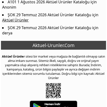
Plastik Koltuk
149,00 TL
A101 1 Ağustos 2026 Aktüel Ürünler Kataloğu
için
Anonim
Örgü Koltuk
399,00 TL
ŞOK 29 Temmuz 2026 Aktüel Ürünler Kataloğu
için
Rattan Desenli Sehpa
149,00 TL
Aktüel Ürünler
Rattan Desen Tabure
119,00 TL
ŞOK 29 Temmuz 2026 Aktüel Ürünler Kataloğu
için
Plastik Tabure
75,00 TL
derya
Katlanabilir Tutma Saplı Büyük Tabure
100,00 TL
Aktuel-Urunler.Com
Tuz Taşlı Aroma Difüzör
799,00 TL
Ledolet Kamp Lambası
169,00 TL
Aktüel Ürünler
sitesi bir market veya mağaza ile bağlantılı olmayıp satın
Petrix Solar Bahçe Lambası
100,00 TL
alma imkanı sunmaz. Sitemiz ilkeli, saygılı, doğru ve orijinal yayın
yapmakta olup alışveriş rehberi niteliklerine sahiptir. Burada; İndirim,
Makaralı Led Işık Zinciri
399,00 TL
kampanya, katalog, ürün bilgisi paylaşılır ve ayrıca değişen indirim
içeriklerinden sitemiz sorumlu tutulamaz. Doğru bilgi için kaynak: Aktüel
Baharaltılık Seti
119,00 TL
Ürünler
Piknik Seti
149,00 TL
33'lü Küre Buzluk
39,95 TL
Mangal Maşası
34,95 TL
4'lü Küre Buzluk
14,95 TL