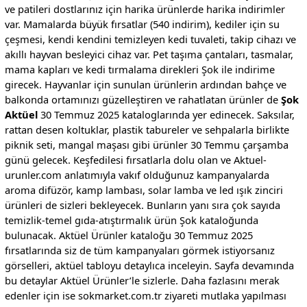
ve patileri dostlarınız için harika ürünlerde harika indirimler
var. Mamalarda büyük fırsatlar (540 indirim), kediler için su
çeşmesi, kendi kendini temizleyen kedi tuvaleti, takip cihazı ve
akıllı hayvan besleyici cihaz var. Pet taşıma çantaları, tasmalar,
mama kapları ve kedi tırmalama direkleri Şok ile indirime
girecek. Hayvanlar için sunulan ürünlerin ardından bahçe ve
balkonda ortamınızı güzelleştiren ve rahatlatan ürünler de
Şok
Aktüel
30 Temmuz 2025 kataloglarında yer edinecek. Saksılar,
rattan desen koltuklar, plastik tabureler ve sehpalarla birlikte
piknik seti, mangal maşası gibi ürünler 30 Temmu çarşamba
günü gelecek. Keşfedilesi fırsatlarla dolu olan ve Aktuel-
urunler.com anlatımıyla vakıf olduğunuz kampanyalarda
aroma difüzör, kamp lambası, solar lamba ve led ışık zinciri
ürünleri de sizleri bekleyecek. Bunların yanı sıra çok sayıda
temizlik-temel gıda-atıştırmalık ürün Şok kataloğunda
bulunacak. Aktüel Ürünler kataloğu 30 Temmuz 2025
fırsatlarında siz de tüm kampanyaları görmek istiyorsanız
görselleri, aktüel tabloyu detaylıca inceleyin. Sayfa devamında
bu detaylar Aktüel Ürünler’le sizlerle. Daha fazlasını merak
edenler için ise sokmarket.com.tr ziyareti mutlaka yapılması