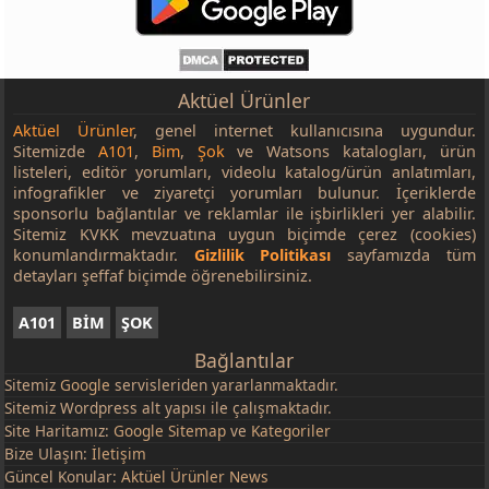
Silikon Dondurma Kalıbı
50,00 TL
Aktüel Ürünler
Aktüel Ürünler
, genel internet kullanıcısına uygundur.
Sitemizde
A101
,
Bim
,
Şok
ve Watsons katalogları, ürün
listeleri, editör yorumları, videolu katalog/ürün anlatımları,
infografikler ve ziyaretçi yorumları bulunur. İçeriklerde
sponsorlu bağlantılar ve reklamlar ile işbirlikleri yer alabilir.
Sitemiz KVKK mevzuatına uygun biçimde çerez (cookies)
konumlandırmaktadır.
Gizlilik Politikası
sayfamızda tüm
detayları şeffaf biçimde öğrenebilirsiniz.
A101
BİM
ŞOK
Bağlantılar
Sitemiz
Google
servisleriden yararlanmaktadır.
Sitemiz Wordpress alt yapısı ile çalışmaktadır.
Site Haritamız:
Google Sitemap
ve
Kategoriler
Bize Ulaşın:
İletişim
Güncel Konular:
Aktüel Ürünler News