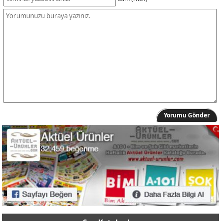
Kedi Kum Küreği
19,90 TL
Kedi Taşıma Çantası
299,00 TL
Kedi Taşıma Kutusu
199,00 TL
Kedi Zilli Tasma
39,90 TL
Fularlı Kedi Tasması
79,90 TL
Kiwi KPL-10259 Otomatik 3 Metre Tasma
249,00 TL
Kiwi KPPC-10811 Tüy Toplayan Fırça/Hayvan Tarağı
149,00 TL
İkili Mama Su Kabı
39,90 TL
Yorumu Gönder
Kiwi Fare Şeklinde Hayvan Oyuncağı
69,90 TL
Kiwi Peluş Oyuncaklı Zilli Kedi Oltası
69,90 TL
Toplu Yuvarlak Kedi Oyuncağı
79,90 TL
Kedi Toplu Merdivenli Oyuncak
99,90 TL
Kedi Tüy Toplama Tarağı
49,90 TL
kaynak: https://aktuel-urunler.com/
00,00 TL
Kedi Tırmalama Direği
199,00 TL