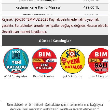
Katlanır Kare Kamp Masası
499,00 TL
Buzzy Termos 30 L
799,00 TL
Kaynak:
ŞOK 30 TEMMUZ 2025
Kaynak belirtmeden alıntı yapmak
Kamp Termos 20 L
799,00 TL
yasaktır. Bu tablodaki ürünler ve fiyatlar bağlayıcı değildir. Hatalar olabilir.
Kamp Matı
179,00 TL
Geçerli olan market kayıtlarıdır.
Katlanır Ahşap Görünümlü Alüminyum Masa
999,00 TL
Güncel Kataloglar
Buzzy Termos 20 L
649,00 TL
Aktuel-urunler.com
000,00 TL
Musluklu Piknik Termos 14.5 L
299,00 TL
Buz Aküsü
18,50 TL
Kamp Bıçağı
199,00 TL
A101 13 Ağustos
Bim 14 Ağustos
Şok 5 Ağustos
Bim 11 Ağusto
Kamp Baltası
229,00 TL
Krone Futbol/Voleybol/Basketbol Topu
179,00 TL
Lüks Mangal 60'lık
399,00 TL
Bim aktüel - A101 aktüel - Şok aktüel için incelemelerimiz bağlayıcı
Lüks Mangal 40'lık
299,00 TL
değildir
. İlgili marketin websitesini mutlaka ziyaret etmelisiniz.