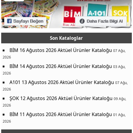
Kedi Toplu Merdivenli Oyuncak
99,90 TL
Kedi Tüy Toplama Tarağı
49,90 TL
kaynak: https://aktuel-urunler.com/
00,00 TL
Kedi Tırmalama Direği
199,00 TL
Son Kataloglar
Plastik Mama Kabı 0.3 L
19,90 TL
BİM 16 Ağustos 2026 Aktüel Ürünler Kataloğu
07 Ağu,
Plastik Mama Kabı 0.6 L
29,90 TL
2026
Antrasit Kristal Saksı Çeşitleri 0,6 L
14,95 TL
BİM 14 Ağustos 2026 Aktüel Ürünler Kataloğu
03 Ağu,
Antrasit Kristal Saksı Çeşitleri 1,15 L
19,95 TL
2026
Antrasit Kristal Saksı Çeşitleri 2 L
22,95 TL
A101 13 Ağustos 2026 Aktüel Ürünler Kataloğu
07 Ağu,
Antrasit Kristal Saksı Çeşitleri 3,25 L
39,95 TL
2026
ŞOK 12 Ağustos 2026 Aktüel Ürünler Kataloğu
Antrasit Kristal Saksı Çeşitleri 6 L
49,95 TL
09 Ağu,
2026
Kristal Saksı Çeşitleri 2 L
25,00 TL
BİM 11 Ağustos 2026 Aktüel Ürünler Kataloğu
01 Ağu,
Kristal Saksı Çeşitleri 3,25 L
39,95 TL
2026
Kaktüs Saksı Çeşitleri
7,95 TL