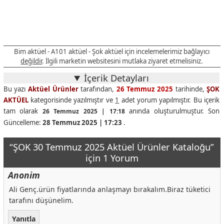
Kamp Baltası
229,00 TL
Krone Futbol/Voleybol/Basketbol Topu
179,00 TL
Lüks Mangal 60'lık
399,00 TL
Bim aktüel - A101 aktüel - Şok aktüel için incelemelerimiz bağlayıcı
Lüks Mangal 40'lık
299,00 TL
değildir
. İlgili marketin websitesini mutlaka ziyaret etmelisiniz.
Bio Mangal Kömürü
129,00 TL
İçerik Detayları
Büyük Izgara Teli
75,00 TL
Bu yazı
Aktüel Ürünler
tarafından,
26 Temmuz 2025
tarihinde,
ŞOK
AKTÜEL
kategorisinde yazılmıştır ve
1
adet yorum yapılmıştır. Bu içerik
Çıkarma Kebabı Çeşitleri
75,00 TL
tam olarak
anında oluşturulmuştur. Son
26 Temmuz 2025 | 17:18
Felix Konserve Somonlu
104,00 TL
Güncelleme:
28 Temmuz 2025 | 17:23
.
Felix Yavru Kedi Konserve
65,00 TL
“ŞOK 30 Temmuz 2025 Aktüel Ürünler Kataloğu”
Freescat Tavuklu/Somonlu/Biftekli Kedi Maması
14,50 TL
için 1 Yorum
Fiskies Tavuklu/Yavru Tavuk Kedi Maması
18,90 TL
Anonim
Freedog Biftekli Köpek Maması
29,90 TL
Ali Genç.ürün fiyatlarında anlaşmayı bırakalım.Biraz tüketici
Freescat Tavuklu/Somonlu/Biftekli Kedi Maması Konserve
29,50 TL
tarafını düşünelim.
Kedi Su Çeşmesi
599,00 TL
Yanıtla