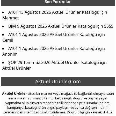
Son Yorumlar
Çiçek Toprağı
29,95 TL
Orkide Toprağı
29,95 TL
A101 13 Ağustos 2026 Aktüel Ürünler Kataloğu
için
Mehmet
Katlanır Balkon Masası
499,00 TL
Rattan Desen Koltuk
499,00 TL
BİM 9 Ağustos 2026 Aktüel Ürünler Kataloğu
için
5555
Plastik Koltuk
149,00 TL
A101 1 Ağustos 2026 Aktüel Ürünler Kataloğu
için
Cemil
Örgü Koltuk
399,00 TL
A101 1 Ağustos 2026 Aktüel Ürünler Kataloğu
için
Rattan Desenli Sehpa
149,00 TL
Anonim
Rattan Desen Tabure
119,00 TL
ŞOK 29 Temmuz 2026 Aktüel Ürünler Kataloğu
için
Plastik Tabure
75,00 TL
Aktüel Ürünler
Katlanabilir Tutma Saplı Büyük Tabure
100,00 TL
Aktuel-Urunler.Com
Tuz Taşlı Aroma Difüzör
799,00 TL
Ledolet Kamp Lambası
169,00 TL
Aktüel Ürünler
sitesi bir market veya mağaza ile bağlantılı olmayıp satın
Petrix Solar Bahçe Lambası
100,00 TL
alma imkanı sunmaz. Sitemiz ilkeli, saygılı, doğru ve orijinal yayın
yapmakta olup alışveriş rehberi niteliklerine sahiptir. Burada; İndirim,
Makaralı Led Işık Zinciri
399,00 TL
kampanya, katalog, ürün bilgisi paylaşılır ve ayrıca değişen indirim
içeriklerinden sitemiz sorumlu tutulamaz. Doğru bilgi için kaynak: Aktüel
Baharaltılık Seti
119,00 TL