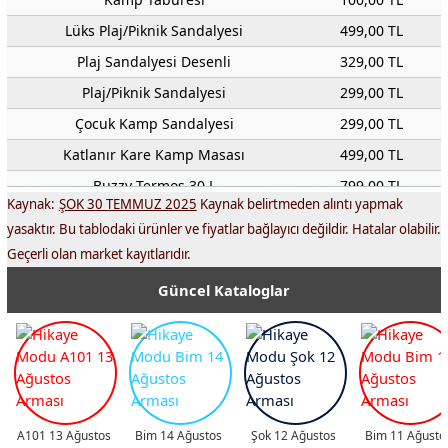
Lüks Plaj/Piknik Sandalyesi
499,00 TL
Plaj Sandalyesi Desenli
329,00 TL
Plaj/Piknik Sandalyesi
299,00 TL
Çocuk Kamp Sandalyesi
299,00 TL
Katlanır Kare Kamp Masası
499,00 TL
Buzzy Termos 30 L
799,00 TL
Kaynak:
ŞOK 30 TEMMUZ 2025
Kaynak belirtmeden alıntı yapmak
Kamp Termos 20 L
799,00 TL
yasaktır. Bu tablodaki ürünler ve fiyatlar bağlayıcı değildir. Hatalar olabilir.
Kamp Matı
179,00 TL
Geçerli olan market kayıtlarıdır.
Katlanır Ahşap Görünümlü Alüminyum Masa
999,00 TL
Güncel Kataloglar
Buzzy Termos 20 L
649,00 TL
Aktuel-urunler.com
000,00 TL
Musluklu Piknik Termos 14.5 L
299,00 TL
Buz Aküsü
18,50 TL
Kamp Bıçağı
199,00 TL
A101 13 Ağustos
Bim 14 Ağustos
Şok 12 Ağustos
Bim 11 Ağusto