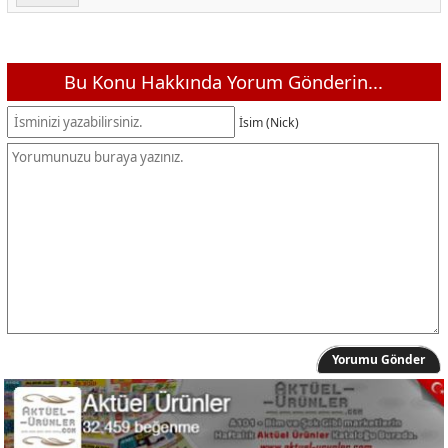
Kiwi KPL-10570 Otomatik Akıllı Hayvan Besleyici
1.999,00 TL
Otomatik Kendi Kendini Temizleyen Akıllı Kedi Tuvaleti
9.299,00 TL
Akıllı takip cihazı
349,00 TL
Bu Konu Hakkında Yorum Gönderin...
Kapalı Kedi Tuvaleti
349,00 TL
İsim (Nick)
Kedi Kum Küreği
19,90 TL
Kedi Taşıma Çantası
299,00 TL
Kedi Taşıma Kutusu
199,00 TL
Kedi Zilli Tasma
39,90 TL
Fularlı Kedi Tasması
79,90 TL
Kiwi KPL-10259 Otomatik 3 Metre Tasma
249,00 TL
Kiwi KPPC-10811 Tüy Toplayan Fırça/Hayvan Tarağı
149,00 TL
İkili Mama Su Kabı
39,90 TL
Yorumu Gönder
Kiwi Fare Şeklinde Hayvan Oyuncağı
69,90 TL
Kiwi Peluş Oyuncaklı Zilli Kedi Oltası
69,90 TL
Toplu Yuvarlak Kedi Oyuncağı
79,90 TL