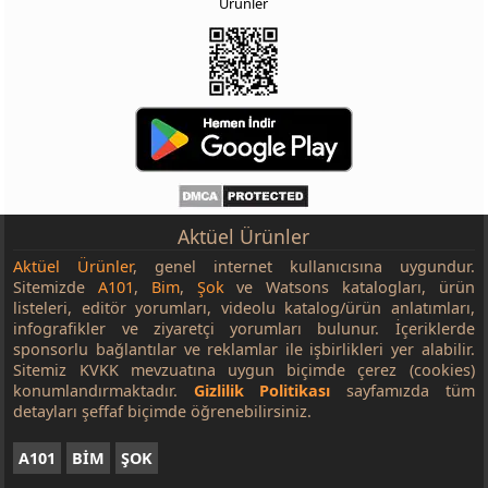
Ürünler
Piknik Seti
149,00 TL
33'lü Küre Buzluk
39,95 TL
Mangal Maşası
34,95 TL
4'lü Küre Buzluk
14,95 TL
Silikon Dondurma Kalıbı
50,00 TL
Aktüel Ürünler
Aktüel Ürünler
, genel internet kullanıcısına uygundur.
Sitemizde
A101
,
Bim
,
Şok
ve Watsons katalogları, ürün
listeleri, editör yorumları, videolu katalog/ürün anlatımları,
infografikler ve ziyaretçi yorumları bulunur. İçeriklerde
sponsorlu bağlantılar ve reklamlar ile işbirlikleri yer alabilir.
Sitemiz KVKK mevzuatına uygun biçimde çerez (cookies)
konumlandırmaktadır.
Gizlilik Politikası
sayfamızda tüm
detayları şeffaf biçimde öğrenebilirsiniz.
A101
BİM
ŞOK