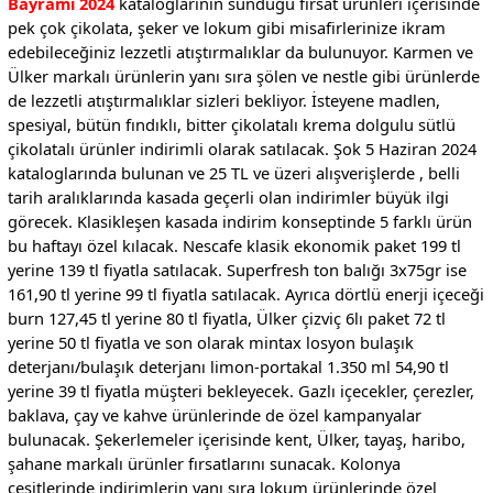
Bayramı 2024
kataloglarının sunduğu fırsat ürünleri içerisinde
pek çok çikolata, şeker ve lokum gibi misafirlerinize ikram
edebileceğiniz lezzetli atıştırmalıklar da bulunuyor. Karmen ve
Ülker markalı ürünlerin yanı sıra şölen ve nestle gibi ürünlerde
de lezzetli atıştırmalıklar sizleri bekliyor. İsteyene madlen,
spesiyal, bütün fındıklı, bitter çikolatalı krema dolgulu sütlü
çikolatalı ürünler indirimli olarak satılacak. Şok 5 Haziran 2024
kataloglarında bulunan ve 25 TL ve üzeri alışverişlerde , belli
tarih aralıklarında kasada geçerli olan indirimler büyük ilgi
görecek. Klasikleşen kasada indirim konseptinde 5 farklı ürün
bu haftayı özel kılacak. Nescafe klasik ekonomik paket 199 tl
yerine 139 tl fiyatla satılacak. Superfresh ton balığı 3x75gr ise
161,90 tl yerine 99 tl fiyatla satılacak. Ayrıca dörtlü enerji içeceği
burn 127,45 tl yerine 80 tl fiyatla, Ülker çizviç 6lı paket 72 tl
yerine 50 tl fiyatla ve son olarak mintax losyon bulaşık
deterjanı/bulaşık deterjanı limon-portakal 1.350 ml 54,90 tl
yerine 39 tl fiyatla müşteri bekleyecek. Gazlı içecekler, çerezler,
baklava, çay ve kahve ürünlerinde de özel kampanyalar
bulunacak. Şekerlemeler içerisinde kent, Ülker, tayaş, haribo,
şahane markalı ürünler fırsatlarını sunacak. Kolonya
çeşitlerinde indirimlerin yanı sıra lokum ürünlerinde özel