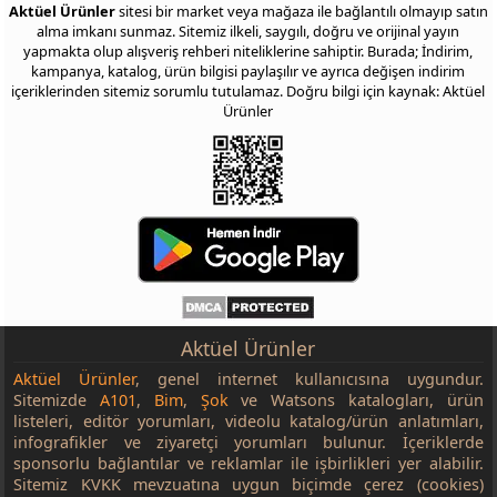
Aktüel Ürünler
sitesi bir market veya mağaza ile bağlantılı olmayıp satın
alma imkanı sunmaz. Sitemiz ilkeli, saygılı, doğru ve orijinal yayın
yapmakta olup alışveriş rehberi niteliklerine sahiptir. Burada; İndirim,
kampanya, katalog, ürün bilgisi paylaşılır ve ayrıca değişen indirim
içeriklerinden sitemiz sorumlu tutulamaz. Doğru bilgi için kaynak: Aktüel
Ürünler
Aktüel Ürünler
Aktüel Ürünler
, genel internet kullanıcısına uygundur.
Sitemizde
A101
,
Bim
,
Şok
ve Watsons katalogları, ürün
listeleri, editör yorumları, videolu katalog/ürün anlatımları,
infografikler ve ziyaretçi yorumları bulunur. İçeriklerde
sponsorlu bağlantılar ve reklamlar ile işbirlikleri yer alabilir.
Sitemiz KVKK mevzuatına uygun biçimde çerez (cookies)