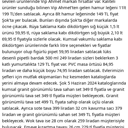
sevilen ürünlerinde Vip Ahmet markalı fırsatlar var. Kaliteli
ürünler sunduğu bilinen Vip Ahmet’ten gelen hamur leğeni 11lt
199 TL’den satılacak. Ayrıca 8lt hamur leğeninde 149 TL fiyat
Şok’ta yer bulacak. Bunları dışında Şok’ta diğer markalarda
öcne çıkacak. Rüya Saklama Kabı dikdörtgen sığ küçük 1,5 lt
ürünü 59,95 tl, rüya saklama kabı dikdörtgen sığ büyük 2,10 lt
69,95 tl fiyatıyla sizlerle olacak. Kumsal vakumlu saklama kabı
dikdörtgen ürünlerinde farklı litre seçenekleri ve fiyatlar
bulunuyor olup figürlü pipet 59,95 liradan satılacak lüks
desenli pipetli bardak 500 ml 249 liradan sizleri beklerken 3
katlı yumurtalıkta 129 TL fiyat var. PVC masa örtüsü 84,95
liradan ve daha küçük boyu 74,95 liradan satılacak. Evlerimizin
şefleri için mutfak ekipmanları hız kesmeden kataloglarda
yerini almaya devam edecek. Şok 5 Haziran 2024 kataloglarında
kumsal granit görünümlü tava sahan set 349 tl fiyatla ve granit
görünümlü tava set 349 tl fiyatla müşteri bekleyecek. Granit
görünümlü tava set 499 TL fiyata sahip olarak üçlü olarak
satılacak. Ayrıca sote tava 399 liradan 32 cm kavurma sacı 379
liradan ve granit görünümlü sahan set 349 TL fiyatla müşteri
bekleyecek. Wok tava ise 28 cm olarak 259 liradan müşterisiyle
buluşacak. Emaye kızartma tavası 26 cm 229 tl fiyatla müşterisi