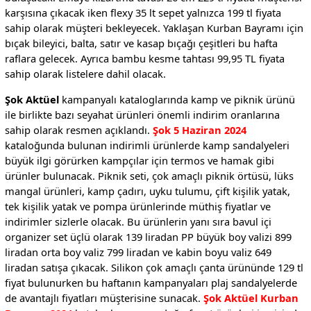
karşısına çıkacak iken flexy 35 lt sepet yalnızca 199 tl fiyata
sahip olarak müşteri bekleyecek. Yaklaşan Kurban Bayramı için
bıçak bileyici, balta, satır ve kasap bıçağı çeşitleri bu hafta
raflara gelecek. Ayrıca bambu kesme tahtası 99,95 TL fiyata
sahip olarak listelere dahil olacak.
Şok Aktüel
kampanyalı kataloglarında kamp ve piknik ürünü
ile birlikte bazı seyahat ürünleri önemli indirim oranlarına
sahip olarak resmen açıklandı.
Şok 5 Haziran 2024
kataloğunda bulunan indirimli ürünlerde kamp sandalyeleri
büyük ilgi görürken kampçılar için termos ve hamak gibi
ürünler bulunacak. Piknik seti, çok amaçlı piknik örtüsü, lüks
mangal ürünleri, kamp çadırı, uyku tulumu, çift kişilik yatak,
tek kişilik yatak ve pompa ürünlerinde müthiş fiyatlar ve
indirimler sizlerle olacak. Bu ürünlerin yanı sıra bavul içi
organizer set üçlü olarak 139 liradan PP büyük boy valizi 899
liradan orta boy valiz 799 liradan ve kabin boyu valiz 649
liradan satışa çıkacak. Silikon çok amaçlı çanta ürününde 129 tl
fiyat bulunurken bu haftanın kampanyaları plaj sandalyelerde
de avantajlı fiyatları müşterisine sunacak.
Şok Aktüel Kurban