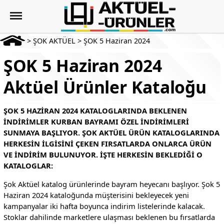
>
ŞOK AKTÜEL
>
ŞOK 5 Haziran 2024
ŞOK 5 Haziran 2024
Aktüel Ürünler Kataloğu
ŞOK 5 HAZIRAN 2024 KATALOGLARINDA BEKLENEN
INDIRIMLER KURBAN BAYRAMI ÖZEL INDIRIMLERI
SUNMAYA BAŞLIYOR. ŞOK AKTÜEL ÜRÜN KATALOGLARINDA
HERKESIN ILGISINI ÇEKEN FIRSATLARDA ONLARCA ÜRÜN
VE INDIRIM BULUNUYOR. İŞTE HERKESIN BEKLEDIĞI O
KATALOGLAR:
Şok Aktüel katalog ürünlerinde bayram heyecanı başlıyor. Şok 5
Haziran 2024 kataloğunda müşterisini bekleyecek yeni
kampanyalar iki hafta boyunca indirim listelerinde kalacak.
Stoklar dahilinde marketlere ulaşması beklenen bu fırsatlarda