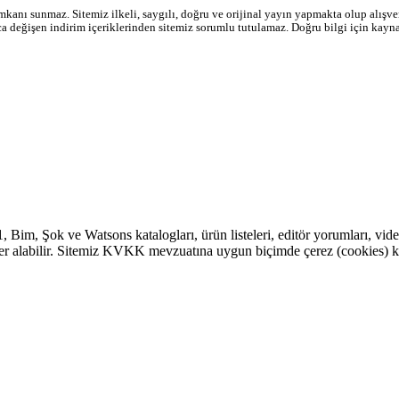
mkanı sunmaz. Sitemiz ilkeli, saygılı, doğru ve orijinal yayın yapmakta olup alışveri
ıca değişen indirim içeriklerinden sitemiz sorumlu tutulamaz. Doğru bilgi için kayn
1
,
Bim
,
Şok
ve Watsons katalogları, ürün listeleri, editör yorumları, vide
eri yer alabilir. Sitemiz KVKK mevzuatına uygun biçimde çerez (cookies