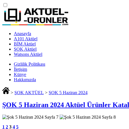
Anasayfa
A101 Aktüel
BİM Aktüel
ŞOK Aktüel
Watsons Aktüel
Gizlilik Politikası
İletişim
Künye
Hakkımızda
>
ŞOK AKTÜEL
>
ŞOK 5 Haziran 2024
ŞOK 5 Haziran 2024 Aktüel Ürünler Kata
1
2
3
4
5