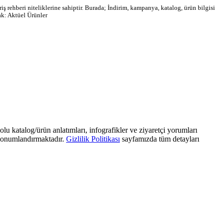
ş rehberi niteliklerine sahiptir. Burada; İndirim, kampanya, katalog, ürün bilgisi
ak: Aktüel Ürünler
olu katalog/ürün anlatımları, infografikler ve ziyaretçi yorumları
) konumlandırmaktadır.
Gizlilik Politikası
sayfamızda tüm detayları