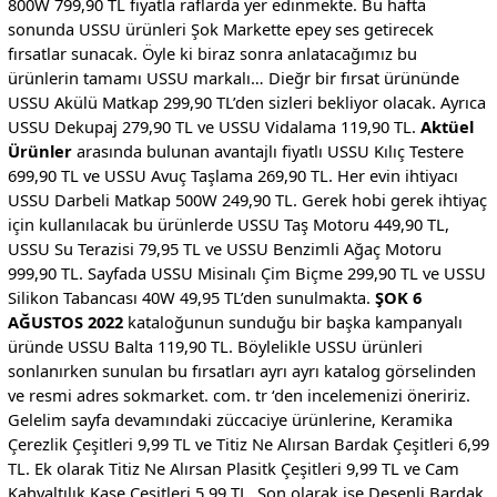
800W 799,90 TL fiyatla raflarda yer edinmekte. Bu hafta
sonunda USSU ürünleri Şok Markette epey ses getirecek
fırsatlar sunacak. Öyle ki biraz sonra anlatacağımız bu
ürünlerin tamamı USSU markalı… Dieğr bir fırsat ürününde
USSU Akülü Matkap 299,90 TL’den sizleri bekliyor olacak. Ayrıca
USSU Dekupaj 279,90 TL ve USSU Vidalama 119,90 TL.
Aktüel
Ürünler
arasında bulunan avantajlı fiyatlı USSU Kılıç Testere
699,90 TL ve USSU Avuç Taşlama 269,90 TL. Her evin ihtiyacı
USSU Darbeli Matkap 500W 249,90 TL. Gerek hobi gerek ihtiyaç
için kullanılacak bu ürünlerde USSU Taş Motoru 449,90 TL,
USSU Su Terazisi 79,95 TL ve USSU Benzimli Ağaç Motoru
999,90 TL. Sayfada USSU Misinalı Çim Biçme 299,90 TL ve USSU
Silikon Tabancası 40W 49,95 TL’den sunulmakta.
ŞOK 6
AĞUSTOS 2022
kataloğunun sunduğu bir başka kampanyalı
üründe USSU Balta 119,90 TL. Böylelikle USSU ürünleri
sonlanırken sunulan bu fırsatları ayrı ayrı katalog görselinden
ve resmi adres sokmarket. com. tr ‘den incelemenizi öneririz.
Gelelim sayfa devamındaki züccaciye ürünlerine, Keramika
Çerezlik Çeşitleri 9,99 TL ve Titiz Ne Alırsan Bardak Çeşitleri 6,99
TL. Ek olarak Titiz Ne Alırsan Plasitk Çeşitleri 9,99 TL ve Cam
Kahvaltılık Kase Çeşitleri 5,99 TL. Son olarak ise Desenli Bardak