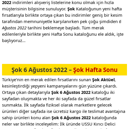
2022
indirimleri alışveriş listelerine konu olmak için hızla
müşterisinin bilgisine sunuluyor.
Şok
Kataloğunun yeni hafta
fırsatlarıyla birlikte ortaya çıkan bu indirimler geniş bir kesim
tarafından memnuniyetle karşılanırken pek çoğu şimdiden
6
Ağustos 2022
tarihini beklemeye başladı. Tüm merak
edilenleriyle birlikte yeni Hafta Sonu kataloğunu ele aldık, işte
başlıyoruz…
Şok 6 Ağustos 2022 –
Şok Hafta Sonu
Türkiye’nin en merak edilen fırsatlarını sunan
Şok Aktüel
,
kesinleştirdiği yepyeni kampanyalarını gün yüzüne çıkardı.
Ortaya çıkan detaylarıyla
Şok 6 Ağustos 2022
kataloğu iki
sayfadan oluşmakta ve her iki sayfada da güzel fırsatlar
sunmakta. İlk sayfada fiziksel olarak marketlere gelecek
ürünleri diğer sayfada ise ücretsiz kargo ile teslimat avantajına
sahip ürünleri konu alan
Şok 6 Ağustos 2022
kataloğunda
neler var birlikte inceleyelim: İlk üründe USSU Kırıcı Delici