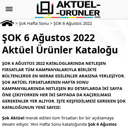
>
Şok Hafta Sonu
>
ŞOK 6 Ağustos 2022
ŞOK 6 Ağustos 2022
Aktüel Ürünler Kataloğu
ŞOK 6 AĞUSTOS 2022 KATALOGLARINDA NETLEŞEN
FIRSATLAR TÜM KAMPANYALARIYLA BIRLIKTE
BÜLTENLERDE EN MERAK EDILENLER ARASINA YERLEŞIYOR.
ŞOK AKTÜEL FIRSATLARININ HAFTA SONU
KAMPANYALARINDA NETLEŞEN BU DETAYLARDA IKI SAYFA
ÖNE ÇIKIYORKEN HER IKI SAYFADA DA KAÇIRILMASI
GEREKENLER YER ALIYOR. İŞTE KEŞFEDILMESI GEREKEN ŞOK
KATALOĞUNUN YENI SAYISI:
Şok Aktüel
merak edilen tüm fırsatları bir bir açıklamaya
devam ediyor. Yeni Hafta Sonu kataloğunda
Şok 6 Ağustos