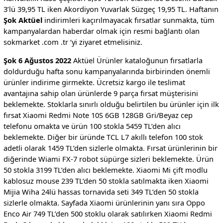
3’lü 39,95 TL iken Akordiyon Yuvarlak Süzgeç 19,95 TL. Haftanın
Şok Aktüel
indirimleri kaçırılmayacak fırsatlar sunmakta, tüm
kampanyalardan haberdar olmak için resmi bağlantı olan
sokmarket .com .tr ‘yi ziyaret etmelisiniz.
Şok 6 Ağustos 2022
Aktüel Ürünler kataloğunun fırsatlarla
doldurduğu hafta sonu kampanyalarında birbirinden önemli
ürünler indirime girmekte. Ücretsiz kargo ile teslimat
avantajına sahip olan ürünlerde 9 parça fırsat müşterisini
beklemekte. Stoklarla sınırlı olduğu belirtilen bu ürünler için ilk
fırsat Xiaomi Redmi Note 10S 6GB 128GB Gri/Beyaz cep
telefonu omakta ve ürün 100 stokla 5459 TL’den alıcı
beklemekte. Diğer bir üründe TCL L7 akıllı telefon 100 stok
adetli olarak 1459 TL’den sizlerle olmakta. Fırsat ürünlerinin bir
diğerinde Wiami FX-7 robot süpürge sizleri beklemekte. Ürün
50 stokla 3199 TL’den alıcı beklemekte. Xiaomi Mi çift modlu
kablosuz mouse 239 TL’den 50 stokla satılmakta iken Xiaomi
Mijia Wiha 24lü hassas tornavida seti 349 TL’den 50 stokla
sizlerle olmakta. Sayfada Xiaomi ürünlerinin yanı sıra Oppo
Enco Air 749 TL’den 500 stoklu olarak satılırken Xiaomi Redmi