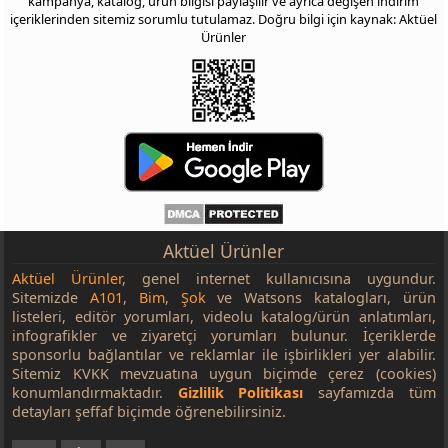
kampanya, katalog, ürün bilgisi paylaşılır ve ayrıca değişen indirim
içeriklerinden sitemiz sorumlu tutulamaz. Doğru bilgi için kaynak: Aktüel
Ürünler
Aktüel Ürünler
Aktüel Ürünler
, genel internet kullanıcısına uygundur.
Sitemizde
A101
,
Bim
,
Şok
ve Watsons katalogları, ürün
listeleri, editör yorumları, videolu katalog/ürün anlatımları,
infografikler ve ziyaretçi yorumları bulunur. İçeriklerde
sponsorlu bağlantılar ve reklamlar ile işbirlikleri yer alabilir.
Sitemiz KVKK mevzuatına uygun biçimde çerez (cookies)
konumlandırmaktadır.
Gizlilik Politikası
sayfamızda tüm
detayları şeffaf biçimde öğrenebilirsiniz.