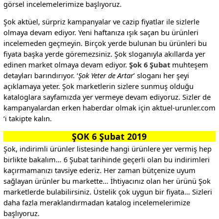
görsel incelemelerimize başlıyoruz.
Şok aktüel, sürpriz kampanyalar ve cazip fiyatlar ile sizlerle
olmaya devam ediyor. Yeni haftanıza ışık saçan bu ürünleri
incelemeden geçmeyin. Birçok yerde bulunan bu ürünleri bu
fiyata başka yerde göremezsiniz. Şok sloganıyla akıllarda yer
edinen market olmaya devam ediyor.
Şok 6 Şubat
muhteşem
detayları barındırıyor. ‘
Şok Yeter de Artar
’ sloganı her şeyi
açıklamaya yeter. Şok marketlerin sizlere sunmuş olduğu
kataloglara sayfamızda yer vermeye devam ediyoruz. Sizler de
kampanyalardan erken haberdar olmak için aktuel-urunler.com
‘i takipte kalın.
ŞOK 6 Şubat 2019
Şok, indirimli ürünler listesinde hangi ürünlere yer vermiş hep
birlikte bakalım… 6 Şubat tarihinde geçerli olan bu indirimleri
kaçırmamanızı tavsiye ederiz. Her zaman bütçenize uyum
sağlayan ürünler bu markette… İhtiyacınız olan her ürünü Şok
marketlerde bulabilirsiniz. Üstelik çok uygun bir fiyata… Sizleri
daha fazla meraklandırmadan katalog incelemelerimize
başlıyoruz.