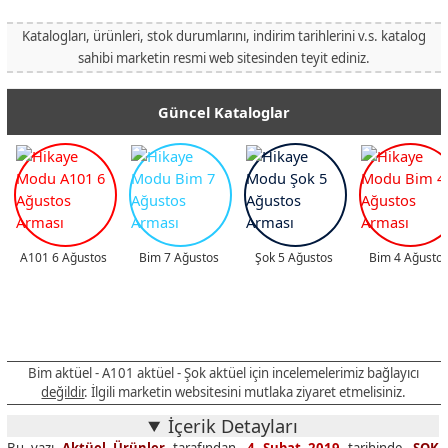
Katalogları, ürünleri, stok durumlarını, indirim tarihlerini v.s. katalog
sahibi marketin resmi web sitesinden teyit ediniz.
Güncel Kataloglar
A101 6 Ağustos
Bim 7 Ağustos
Şok 5 Ağustos
Bim 4 Ağusto
Bim aktüel - A101 aktüel - Şok aktüel için incelemelerimiz bağlayıcı
değildir
. İlgili marketin websitesini mutlaka ziyaret etmelisiniz.
İçerik Detayları
Bu yazı
Aktüel Ürünler
tarafından,
4 Şubat 2019
tarihinde,
ŞOK