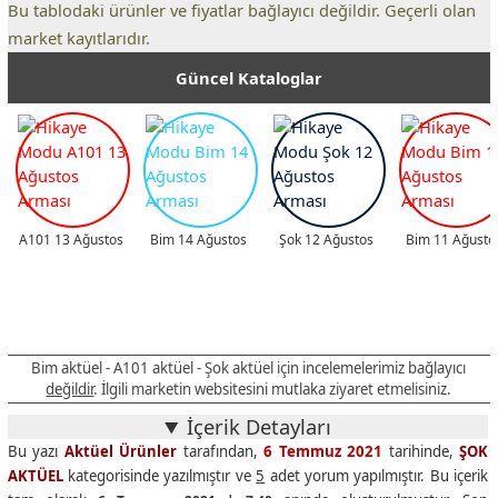
Döküm tava
₺99,90
Döküm Tava
Bu tablodaki ürünler ve fiyatlar bağlayıcı değildir. Geçerli olan
market kayıtlarıdır.
Kızartma tavası
₺54,90
Emaye Kızartma Tavası
Yer sofrası
₺59,90
Yer Sofrası
Güncel Kataloglar
Rondo
₺34,95
İpli Rondo
Karaf
₺19,95
Paşabahçe Summer Creative Sil
Bardak
₺4,99
Paşabahçe Summer Creative Mi
Tencere
₺39,95
Paşabahçe Kapaklı Yuvarlak Te
A101 13 Ağustos
Bim 14 Ağustos
Şok 12 Ağustos
Bim 11 Ağusto
Tabak
₺36,95
Paşabahçe Ayaklı Kare Sunum
Matara
₺9,99
Paşabahçe Iconik Matara 0,5 Li
Matara
₺12,95
Paşabahçe Iconik Matara 1 Lit
Tencere
₺16,95
Toprak Güveç Tencere
Bim aktüel - A101 aktüel - Şok aktüel için incelemelerimiz bağlayıcı
Sütlaç kasesi
₺6,99
Fırın Sütlaç Kasesi 'ü
değildir
. İlgili marketin websitesini mutlaka ziyaret etmelisiniz.
Çerezlik
₺21,95
Bambu Çerezlik 2li
İçerik Detayları
Silikon kapak
₺34,95
Yuvarlak / Kare Silikon Kapak
Bu yazı
Aktüel Ürünler
tarafından,
6 Temmuz 2021
tarihinde,
ŞOK
AKTÜEL
kategorisinde yazılmıştır ve
5
adet yorum yapılmıştır. Bu içerik
Silikon kapak
₺19,95
Silikon Kapak 6lı