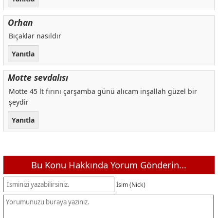
Su atar
₺19,95
GoKidy Monster Su Atar
Kitap
₺4,99
Kitap Çeşitleri
Orhan
Bıçaklar nasıldır
Yanıtla
Motte sevdalısı
Motte 45 lt fırını çarşamba günü alıcam inşallah güzel bir
şeydir
Yanıtla
Bu Konu Hakkında Yorum Gönderin...
İsim (Nick)