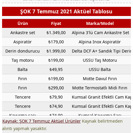
ŞOK 7 Temmuz 2021 Aktüel Tablosu
Ürün
Fiyat
Marka/Model
Ankastre set
₺1.349,00
Alpina 3'lü Cam Ankastre Set
Aspiratör
₺179,00
Alpina Inox Aspiratör
Derin dondurucu
₺1.999,00
Delta DCF A+ Sandık Tipi Der
Taş motoru
₺199,00
USSU Taş Motoru
Balta
₺49,95
USSU Balta
Fırın
₺199,00
Motte Davul Fırın
Fırın
₺299,00
Motte Termostatlı Midi Fırın
Tencere
₺79,90
Kumsal Granit Efektli Cam Kap
Tencere
₺74,90
Kumsal Granit Efektli Cam Kap
Kavurma sacı
₺74,90
Kumsal Kavurma Sacı
Kaynak: ŞOK 7 Temmuz Aktüel Ürünler
Kaynak belirtmeden
Wok tava
₺69,90
Kumsal Wok Tava
alıntı yapmak yasaktır.