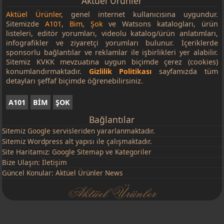
Aktüel Ürünler
Aktüel Ürünler
, genel internet kullanıcısına uygundur.
Sitemizde
A101
,
Bim
,
Şok
ve Watsons katalogları, ürün
listeleri, editör yorumları, videolu katalog/ürün anlatımları,
infografikler ve ziyaretçi yorumları bulunur. İçeriklerde
sponsorlu bağlantılar ve reklamlar ile işbirlikleri yer alabilir.
Sitemiz KVKK mevzuatına uygun biçimde çerez (cookies)
konumlandırmaktadır.
Gizlilik Politikası
sayfamızda tüm
detayları şeffaf biçimde öğrenebilirsiniz.
A101
BİM
ŞOK
Bağlantılar
Sitemiz
Google
servisleriden yararlanmaktadır.
Sitemiz Wordpress alt yapısı ile çalışmaktadır.
Site Haritamız:
Google Sitemap
ve
Kategoriler
Bize Ulaşın:
İletişim
Güncel Konular:
Aktüel Ürünler News