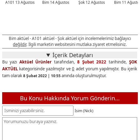
A101 13 Ağustos
Bim 14 Ağustos
Şok 12 Ağustos
Bim 11 Ağusto
Bim aktüel - A101 aktüel - Şok aktüel için incelemelerimiz bağlayıcı
değildir
. İlgili marketin websitesini mutlaka ziyaret etmelisiniz.
İçerik Detayları
Bu yazı
Aktüel Ürünler
tarafından,
8 Şubat 2022
tarihinde,
ŞOK
AKTÜEL
kategorisinde yazılmıştır ve
0
adet yorum yapılmıştır. Bu içerik
tam olarak
anında oluşturulmuştur.
8 Şubat 2022 | 10:55
Bu Konu Hakkında Yorum Gönderin...
İsim (Nick)