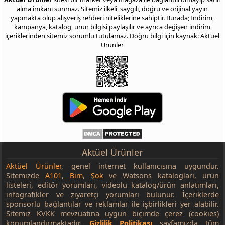
alma imkanı sunmaz. Sitemiz ilkeli, saygılı, doğru ve orijinal yayın
yapmakta olup alışveriş rehberi niteliklerine sahiptir. Burada; İndirim,
kampanya, katalog, ürün bilgisi paylaşılır ve ayrıca değişen indirim
içeriklerinden sitemiz sorumlu tutulamaz. Doğru bilgi için kaynak: Aktüel
Ürünler
Aktüel Ürünler
Aktüel Ürünler
, genel internet kullanıcısına uygundur.
Sitemizde
A101
,
Bim
,
Şok
ve Watsons katalogları, ürün
listeleri, editör yorumları, videolu katalog/ürün anlatımları,
infografikler ve ziyaretçi yorumları bulunur. İçeriklerde
sponsorlu bağlantılar ve reklamlar ile işbirlikleri yer alabilir.
Sitemiz KVKK mevzuatına uygun biçimde çerez (cookies)
konumlandırmaktadır.
Gizlilik Politikası
sayfamızda tüm