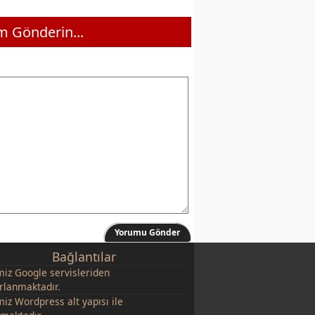
 Gönderin...
Yorumu Gönder
Bağlantılar
miz
Google
servisleriden
rlanmaktadır.
miz Wordpress alt yapısı ile