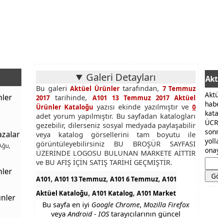
Galeri Detayları
Akt
Bu galeri
tarafından,
Aktüel Ürünler
7 Temmuz
Akt
nler
tarihinde,
2017
A101 13 Temmuz 2017 Aktüel
hab
yazısı ekinde yazılmıştır ve
Ürünler Kataloğu
0
kat
adet yorum yapılmıştır. Bu sayfadan katalogları
ÜCR
gezebilir, dilerseniz sosyal medyada paylaşabilir
son
azalar
veya katalog görsellerini tam boyutu ile
yol
görüntüleyebilirsiniz BU BROŞÜR SAYFASI
Ağu,
onay
ÜZERİNDE LOGOSU BULUNAN MARKETE AİTTİR
ve BU AFİŞ İÇİN SATIŞ TARİHİ GEÇMİŞTİR.
nler
,
,
,
A101
A101 13 Temmuz
A101 6 Temmuz
A101
,
,
Aktüel Kataloğu
A101 Katalog
A101 Market
nler
Bu sayfa en iyi
Google Chrome
,
Mozilla Firefox
veya
Android - IOS
tarayıcılarının güncel