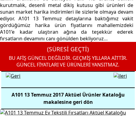
kurutmalık, desenli metal dikiş kutusu gibi ürünleri de
sunan market harika indirimleri ile sizlerle olmaya devam
ediyor. A101 13 Temmuz detaylarına baktığımız vakit
gördüğümüz harika ürün fiyatlarını mahallemizdeki
A101’e kadar ulaştıran ağına da teşekkür ederek
fırsatların devamını canı gönülden bekliyoruz…
(SÜRESİ GEÇTİ)
BU AFİŞ GÜNCEL DEĞİLDİR. GEÇMİŞ YILLARA AİTTİR.
GÜNCEL FİYATLARI VE ÜRÜNLERİ YANSITMAZ.
A101 13 Temmuz 2017 Aktüel Ürünler Kataloğu
makalesine geri dön