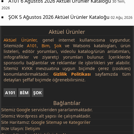
A101 6 Ağustos 2026 Aktüel Ürünler Kataloğu
30 Tem,
2026
ŞOK 5 Ağustos 2026 Aktüel Ürünler Kataloğu
02 Ağu, 2026
Aktüel Ürünler
Aktüel Ürünler
, genel internet kullanıcısına uygundur.
Sitemizde
A101
,
Bim
,
Şok
ve Watsons katalogları, ürün
listeleri, editör yorumları, videolu katalog/ürün anlatımları,
infografikler ve ziyaretçi yorumları bulunur. İçeriklerde
sponsorlu bağlantılar ve reklamlar ile işbirlikleri yer alabilir.
Sitemiz KVKK mevzuatına uygun biçimde çerez (cookies)
konumlandırmaktadır.
Gizlilik Politikası
sayfamızda tüm
detayları şeffaf biçimde öğrenebilirsiniz.
A101
BİM
ŞOK
Bağlantılar
Sitemiz
Google
servisleriden yararlanmaktadır.
Sitemiz Wordpress alt yapısı ile çalışmaktadır.
Site Haritamız:
Google Sitemap
ve
Kategoriler
Bize Ulaşın:
İletişim