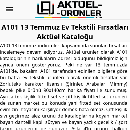
A101 13 Temmuz Ev Tekstili Fırsatları
Aktüel Kataloğu
A101 13 temmuz indirimleri kapsamında sunulan fırsatları
incelemeye devam ediyoruz. Aktüel ürünler olarak A101
kataloglarının harikaların adresi olduğunu bildiğimiz için
ayrıca önem gösteriyoruz. Peki ne var 13 temmuzda
A101’de, bakalım. A101 tarafından edinilen bilgilere göre
bu hafta ev tekstili ürünleri olarak önemli fırsatlar var.
Zorluteks karakter lisanslı (Şirinler, Arabalar, Mimmy)
bebek pike ürünü 90x140cm harika fiyatı ile sunulmuş.
Ayrıca tek kişilik fitted set ve çift kişilik fitted set ürünleri
de sunan market bu konuda yani fitted set konusunda
evimizin ihtiyacını karşılıyor demek hata olmaz. Çift kişilik
sıvı geçirmez alez ürünü de kataloglarına koyan market
bayan dantelli kaplı sütyen ve bayan yazlık gecelik / şort
takım ürünlerini de sunuyor. Askı 4’lü ürünü, balkon