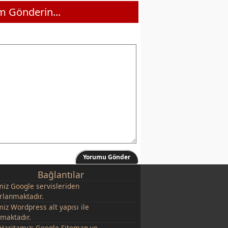
 Gönderin...
Yorumu Gönder
Bağlantılar
miz
Google
servisleriden
rlanmaktadır.
miz Wordpress alt yapısı ile
şmaktadır.
 Haritamız:
Google Sitemap
ve