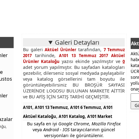
Galeri Detayları
Akt
Bu galeri
tarafından,
Aktüel Ürünler
7 Temmuz
Akt
nler
tarihinde,
2017
A101 13 Temmuz 2017 Aktüel
hab
yazısı ekinde yazılmıştır ve
Ürünler Kataloğu
0
kat
adet yorum yapılmıştır. Bu sayfadan katalogları
ÜCR
ce
gezebilir, dilerseniz sosyal medyada paylaşabilir
son
ğustos
veya katalog görsellerini tam boyutu ile
yol
görüntüleyebilirsiniz BU BROŞÜR SAYFASI
onay
ÜZERİNDE LOGOSU BULUNAN MARKETE AİTTİR
nler
ve BU AFİŞ İÇİN SATIŞ TARİHİ GEÇMİŞTİR.
,
,
,
A101
A101 13 Temmuz
A101 6 Temmuz
A101
,
,
Aktüel Kataloğu
A101 Katalog
A101 Market
azalar
Bu sayfa en iyi
Google Chrome
,
Mozilla Firefox
Ağu,
veya
Android - IOS
tarayıcılarının güncel
versiyonları ile görüntülenir.