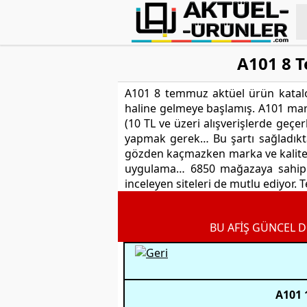
A101 8 
A101 8 temmuz aktüel ürün katalog
haline gelmeye başlamış. A101 mar
(10 TL ve üzeri alışverişlerde geçe
yapmak gerek… Bu şartı sağladıktan
gözden kaçmazken marka ve kalite o
uygulama… 6850 mağazaya sahip ü
inceleyen siteleri de mutlu ediyor.
BU AFİŞ GÜNCEL D
A101 