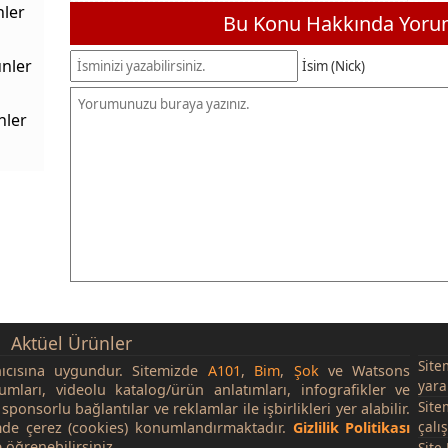
nler
Bu Konu Hakkında Yorum
nler
İsim (Nick)
nler
Aktüel Ürünler
Site
nıcısına uygundur. Sitemizde
A101
,
Bim
,
Şok
ve Watsons
yara
rumları, videolu katalog/ürün anlatımları, infografikler ve
Site
sponsorlu bağlantılar ve reklamlar ile işbirlikleri yer alabilir.
çalı
de çerez (cookies) konumlandırmaktadır.
Gizlilik Politikası
 öğrenebilirsiniz.
Site