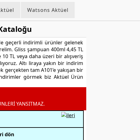
ktüel
Watsons Aktüel
Kataloğu
 geçerli indirimli ürünler gelenek
relim. Gliss şampuan 400ml 4,45 TL
 10 TL veya daha üzeri bir alışveriş
oruz. Altı liraya yakın bir indirim
ek gerçekten tam A101’e yakışan bir
ndirimler görmek biz Aktüel Ürün
ÜNLERİ YANSITMAZ.
ri dön