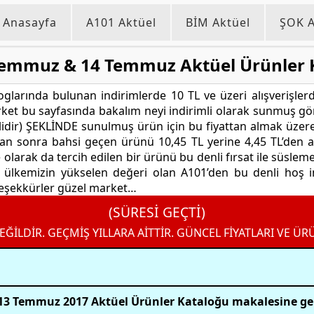
Anasayfa
A101 Aktüel
BİM Aktüel
ŞOK A
Temmuz & 14 Temmuz Aktüel Ürünler 
larında bulunan indirimlerde 10 TL ve üzeri alışverişlerde
ket bu sayfasında bakalım neyi indirimli olarak sunmuş gö
rlidir) ŞEKLİNDE sunulmuş ürün için bu fiyattan almak üzere
 sonra bahsi geçen ürünü 10,45 TL yerine 4,45 TL’den alıy
larak da tercih edilen bir ürünü bu denli fırsat ile süslem
lkemizin yükselen değeri olan A101’den bu denli hoş i
 Teşekkürler güzel market…
(SÜRESİ GEÇTİ)
EĞİLDİR. GEÇMİŞ YILLARA AİTTİR. GÜNCEL FİYATLARI VE ÜR
13 Temmuz 2017 Aktüel Ürünler Kataloğu makalesine ge