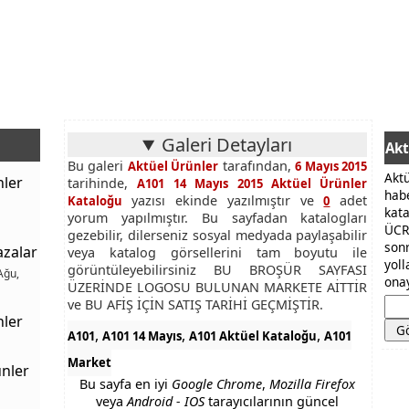
Galeri Detayları
Akt
Bu galeri
tarafından,
Aktüel Ürünler
6 Mayıs 2015
Akt
nler
tarihinde,
A101 14 Mayıs 2015 Aktüel Ürünler
hab
yazısı ekinde yazılmıştır ve
adet
Kataloğu
0
kat
yorum yapılmıştır. Bu sayfadan katalogları
ÜCR
gezebilir, dilerseniz sosyal medyada paylaşabilir
son
azalar
veya katalog görsellerini tam boyutu ile
yol
görüntüleyebilirsiniz BU BROŞÜR SAYFASI
Ağu,
onay
ÜZERİNDE LOGOSU BULUNAN MARKETE AİTTİR
ve BU AFİŞ İÇİN SATIŞ TARİHİ GEÇMİŞTİR.
nler
,
,
,
A101
A101 14 Mayıs
A101 Aktüel Kataloğu
A101
Market
nler
Bu sayfa en iyi
Google Chrome
,
Mozilla Firefox
veya
Android - IOS
tarayıcılarının güncel