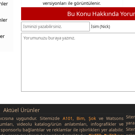
nler
versiyonları ile görüntülenir.
Bu Konu Hakkında Yorum
nler
İsim (Nick)
er
Aktüel Ürünler
Site
nıcısına uygundur. Sitemizde
A101
,
Bim
,
Şok
ve Watsons
yara
rumları, videolu katalog/ürün anlatımları, infografikler ve
Site
sponsorlu bağlantılar ve reklamlar ile işbirlikleri yer alabilir.