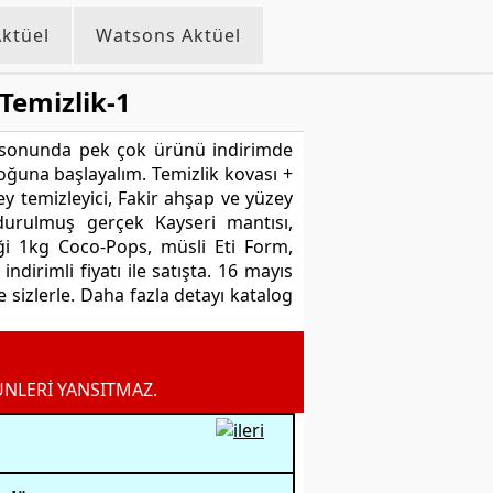
ktüel
Watsons Aktüel
Temizlik-1
a sonunda pek çok ürünü indirimde
loğuna başlayalım. Temizlik kovası +
y temizleyici, Fakir ahşap ve yüzey
durulmuş gerçek Kayseri mantısı,
ği 1kg Coco-Pops, müsli Eti Form,
dirimli fiyatı ile satışta. 16 mayıs
e sizlerle. Daha fazla detayı katalog
ÜNLERİ YANSITMAZ.