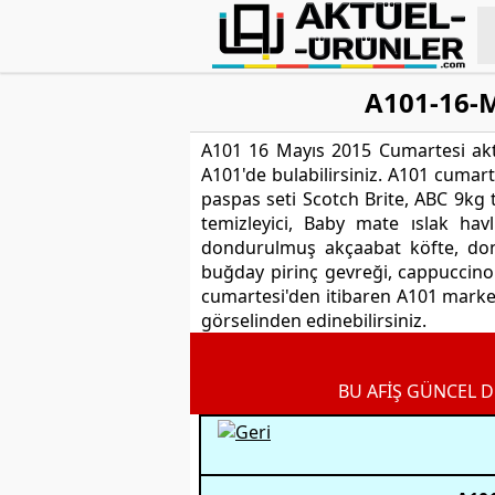
A101-16-M
A101 16 Mayıs 2015 Cumartesi akt
A101'de bulabilirsiniz. A101 cumart
paspas seti Scotch Brite, ABC 9kg 
temizleyici, Baby mate ıslak ha
dondurulmuş akçaabat köfte, dond
buğday pirinç gevreği, cappuccino g
cumartesi'den itibaren A101 marketle
görselinden edinebilirsiniz.
BU AFİŞ GÜNCEL D