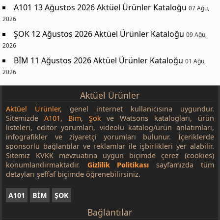
A101 13 Ağustos 2026 Aktüel Ürünler Kataloğu
07 Ağu,
2026
ŞOK 12 Ağustos 2026 Aktüel Ürünler Kataloğu
09 Ağu,
2026
BİM 11 Ağustos 2026 Aktüel Ürünler Kataloğu
01 Ağu,
2026
Aktüel Ürünler
Aktüel Ürünler
, genel internet kullanıcısına uygundur.
Sitemizde
A101
,
Bim
,
Şok
ve Watsons katalogları, ürün
listeleri, editör yorumları, videolu katalog/ürün anlatımları,
infografikler ve ziyaretçi yorumları bulunur. İçeriklerde
sponsorlu bağlantılar ve reklamlar ile işbirlikleri yer alabilir.
Sitemiz KVKK mevzuatına uygun biçimde çerez (cookies)
konumlandırmaktadır.
Gizlilik Politikası
sayfamızda tüm
detayları şeffaf biçimde öğrenebilirsiniz.
A101
BİM
ŞOK
Bağlantılar