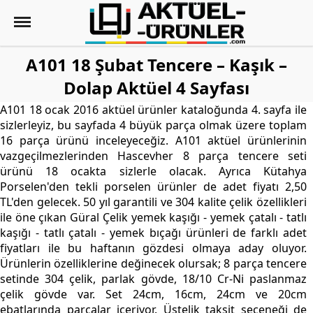
A101 18 Şubat Tencere – Kaşık –
Dolap Aktüel 4 Sayfası
A101 18 ocak 2016 aktüel ürünler kataloğunda 4. sayfa ile
sizlerleyiz, bu sayfada 4 büyük parça olmak üzere toplam
16 parça ürünü inceleyeceğiz. A101 aktüel ürünlerinin
vazgeçilmezlerinden Hascevher 8 parça tencere seti
ürünü 18 ocakta sizlerle olacak. Ayrıca Kütahya
Porselen'den tekli porselen ürünler de adet fiyatı 2,50
TL'den gelecek. 50 yıl garantili ve 304 kalite çelik özellikleri
ile öne çıkan Güral Çelik yemek kaşığı - yemek çatalı - tatlı
kaşığı - tatlı çatalı - yemek bıçağı ürünleri de farklı adet
fiyatları ile bu haftanın gözdesi olmaya aday oluyor.
Ürünlerin özelliklerine değinecek olursak; 8 parça tencere
setinde 304 çelik, parlak gövde, 18/10 Cr-Ni paslanmaz
çelik gövde var. Set 24cm, 16cm, 24cm ve 20cm
ebatlarında parçalar içeriyor. Üstelik taksit seçeneği de