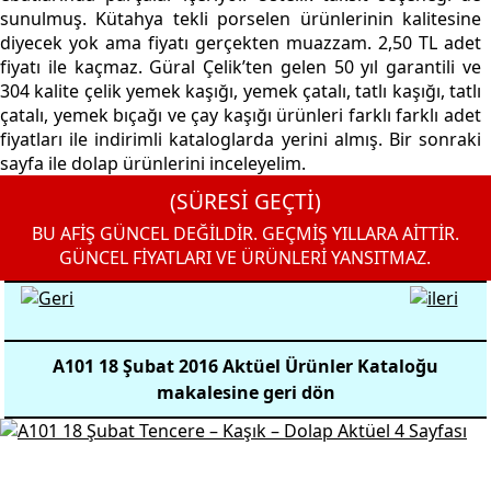
sunulmuş. Kütahya tekli porselen ürünlerinin kalitesine
diyecek yok ama fiyatı gerçekten muazzam. 2,50 TL adet
fiyatı ile kaçmaz. Güral Çelik’ten gelen 50 yıl garantili ve
304 kalite çelik yemek kaşığı, yemek çatalı, tatlı kaşığı, tatlı
çatalı, yemek bıçağı ve çay kaşığı ürünleri farklı farklı adet
fiyatları ile indirimli kataloglarda yerini almış. Bir sonraki
sayfa ile dolap ürünlerini inceleyelim.
(SÜRESİ GEÇTİ)
BU AFİŞ GÜNCEL DEĞİLDİR. GEÇMİŞ YILLARA AİTTİR.
GÜNCEL FİYATLARI VE ÜRÜNLERİ YANSITMAZ.
A101 18 Şubat 2016 Aktüel Ürünler Kataloğu
makalesine geri dön