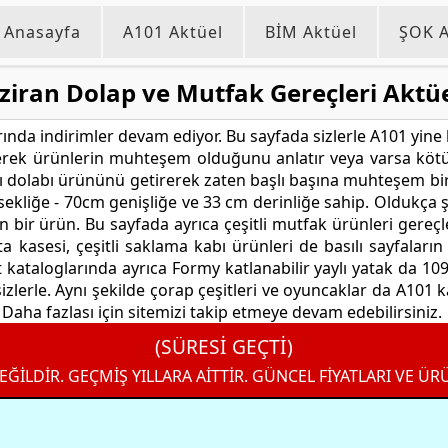
Anasayfa
A101 Aktüel
BİM Aktüel
ŞOK A
ziran Dolap ve Mutfak Gereçleri Aktüe
ında indirimler devam ediyor. Bu sayfada sizlerle A101 yine 
yerek ürünlerin muhteşem olduğunu anlatır veya varsa kötü
 dolabı ürününü getirerek zaten başlı başına muhteşem bir 
ekliğe - 70cm genişliğe ve 33 cm derinliğe sahip. Oldukça 
 bir ürün. Bu sayfada ayrıca çeşitli mutfak ürünleri gereçle
a kasesi, çeşitli saklama kabı ürünleri de basılı sayfalar
kataloglarında ayrıca Formy katlanabilir yaylı yatak da 109,0
sizlerle. Aynı şekilde çorap çeşitleri ve oyuncaklar da A101
. Daha fazlası için sitemizi takip etmeye devam edebilirsiniz.
(SÜRESİ GEÇTİ)
EĞİLDİR. GEÇMİŞ YILLARA AİTTİR. GÜNCEL FİYATLARI VE ÜR