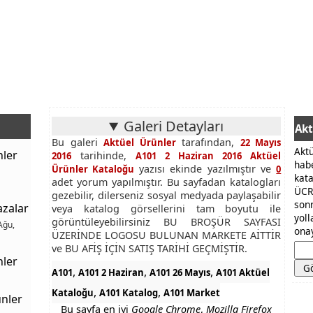
Galeri Detayları
Akt
Bu galeri
tarafından,
Aktüel Ürünler
22 Mayıs
Akt
nler
tarihinde,
2016
A101 2 Haziran 2016 Aktüel
hab
yazısı ekinde yazılmıştır ve
Ürünler Kataloğu
0
kat
adet yorum yapılmıştır. Bu sayfadan katalogları
ÜCR
gezebilir, dilerseniz sosyal medyada paylaşabilir
son
azalar
veya katalog görsellerini tam boyutu ile
yol
görüntüleyebilirsiniz BU BROŞÜR SAYFASI
Ağu,
onay
ÜZERİNDE LOGOSU BULUNAN MARKETE AİTTİR
ve BU AFİŞ İÇİN SATIŞ TARİHİ GEÇMİŞTİR.
nler
,
,
,
A101
A101 2 Haziran
A101 26 Mayıs
A101 Aktüel
,
,
Kataloğu
A101 Katalog
A101 Market
nler
Bu sayfa en iyi
Google Chrome
,
Mozilla Firefox