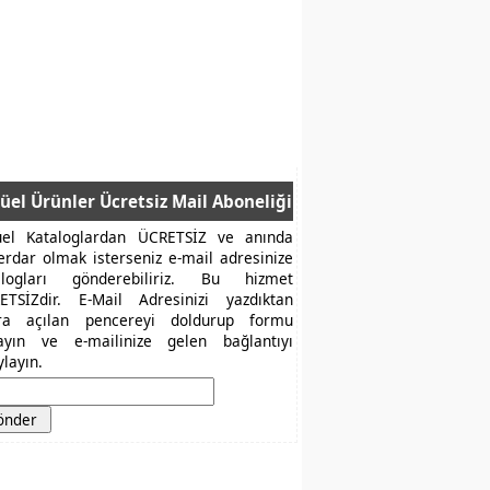
üel Ürünler Ücretsiz Mail Aboneliği
üel Kataloglardan ÜCRETSİZ ve anında
erdar olmak isterseniz e-mail adresinize
alogları gönderebiliriz. Bu hizmet
ETSİZdir. E-Mail Adresinizi yazdıktan
ra açılan pencereyi doldurup formu
layın ve e-mailinize gelen bağlantıyı
layın.