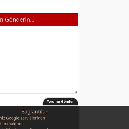
 Gönderin...
Yorumu Gönder
Bağlantılar
miz
Google
servisleriden
rlanmaktadır.