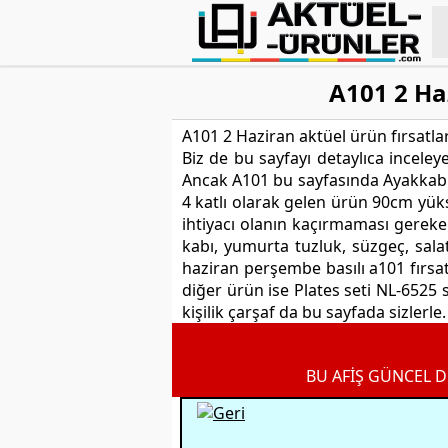
A101 2 Ha
A101 2 Haziran aktüel ürün fırsatlar
Biz de bu sayfayı detaylıca incele
Ancak A101 bu sayfasında Ayakkabı
4 katlı olarak gelen ürün 90cm yüks
ihtiyacı olanın kaçırmaması gereken
kabı, yumurta tuzluk, süzgeç, salat
haziran perşembe basılı a101 fırsat 
diğer ürün ise Plates seti NL-6525 
kişilik çarşaf da bu sayfada sizlerle
BU AFİŞ GÜNCEL D