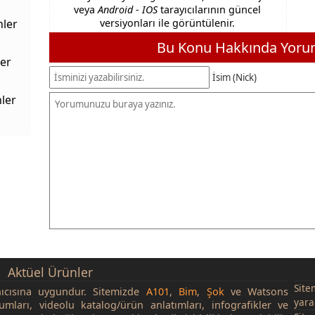
veya
Android - IOS
tarayıcılarının güncel
nler
versiyonları ile görüntülenir.
Bu Konu Hakkında Yorum
er
İsim (Nick)
ler
Aktüel Ürünler
Site
nıcısına uygundur. Sitemizde
A101
,
Bim
,
Şok
ve Watsons
yara
rumları, videolu katalog/ürün anlatımları, infografikler ve