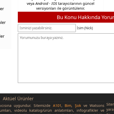
veya
Android - IOS
tarayıcılarının güncel
er
versiyonları ile görüntülenir.
Bu Konu Hakkında Yorum
ler
İsim (Nick)
ler
Aktüel Ürünler
Site
nıcısına uygundur. Sitemizde
A101
,
Bim
,
Şok
ve Watsons
yara
rumları, videolu katalog/ürün anlatımları, infografikler ve