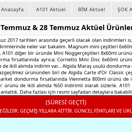
Anasayfa
A101 Aktüel
BİM Aktüel
ŞOK A
 Temmuz & 28 Temmuz Aktüel Ürünler
 2017 tarihleri arasında geçerli olacak olan indirimleri
dirimlerinde neler var bakalım. Magnum mini çeşitleri 6x60m
k. A101 diğer bir üründe Mini Noggerçeşitleri 8x60ml ürünün
rma fırsatlarında ayrıca; Cornetto Mini Disc 6x60ml ürün
de ikili alımda indirim var… Algida Maraş usulü dondurma çe
n vazgeçilmez ürününden biri de Algida Carte d’Or Classic 
 market dondurma fırsatlarında Viennetta 800ml ürünü de ik
r ürünü de ikili alımda %50 indirimli olarak sizlerle. A10
nlattık. Daha fazlası için resmi sayfadan detaylara bakabilir
(SÜRESİ GEÇTİ)
EĞİLDİR. GEÇMİŞ YILLARA AİTTİR. GÜNCEL FİYATLARI VE ÜR