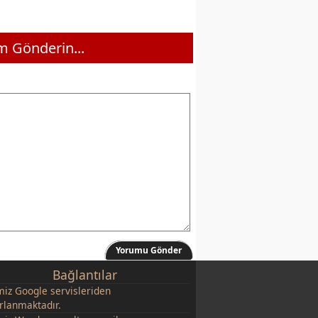
 Gönderin...
Yorumu Gönder
Bağlantılar
miz
Google
servisleriden
rlanmaktadır.