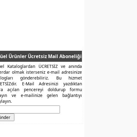
üel Ürünler Ücretsiz Mail Aboneliği
üel Kataloglardan ÜCRETSİZ ve anında
erdar olmak isterseniz e-mail adresinize
alogları gönderebiliriz. Bu hizmet
ETSİZdir. E-Mail Adresinizi yazdıktan
ra açılan pencereyi doldurup formu
layın ve e-mailinize gelen bağlantıyı
layın.