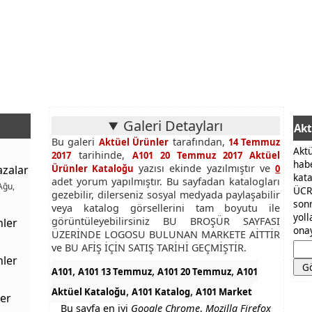
Galeri Detayları
Akt
Bu galeri
tarafından,
Aktüel Ürünler
14 Temmuz
Akt
tarihinde,
2017
A101 20 Temmuz 2017 Aktüel
hab
yazısı ekinde yazılmıştır ve
azalar
Ürünler Kataloğu
0
kat
adet yorum yapılmıştır. Bu sayfadan katalogları
Ağu,
ÜCR
gezebilir, dilerseniz sosyal medyada paylaşabilir
son
veya katalog görsellerini tam boyutu ile
yol
görüntüleyebilirsiniz BU BROŞÜR SAYFASI
nler
onay
ÜZERİNDE LOGOSU BULUNAN MARKETE AİTTİR
ve BU AFİŞ İÇİN SATIŞ TARİHİ GEÇMİŞTİR.
nler
,
,
,
A101
A101 13 Temmuz
A101 20 Temmuz
A101
,
,
Aktüel Kataloğu
A101 Katalog
A101 Market
er
Bu sayfa en iyi
Google Chrome
,
Mozilla Firefox