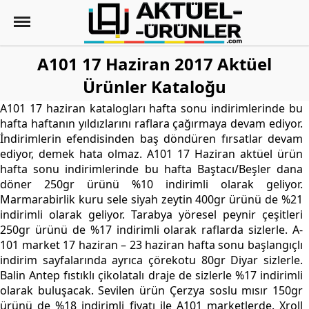
A101 17 Haziran 2017 Aktüel
Ürünler Kataloğu
A101 17 haziran katalogları hafta sonu indirimlerinde bu
hafta haftanın yıldızlarını raflara çağırmaya devam ediyor.
İndirimlerin efendisinden baş döndüren fırsatlar devam
ediyor, demek hata olmaz. A101 17 Haziran aktüel ürün
hafta sonu indirimlerinde bu hafta Baştacı/Beşler dana
döner 250gr ürünü %10 indirimli olarak geliyor.
Marmarabirlik kuru sele siyah zeytin 400gr ürünü de %21
indirimli olarak geliyor. Tarabya yöresel peynir çeşitleri
250gr ürünü de %17 indirimli olarak raflarda sizlerle. A-
101 market 17 haziran – 23 haziran hafta sonu başlangıçlı
indirim sayfalarında ayrıca çörekotu 80gr Diyar sizlerle.
Balin Antep fıstıklı çikolatalı draje de sizlerle %17 indirimli
olarak buluşacak. Sevilen ürün Çerzya soslu mısır 150gr
ürünü de %18 indirimli fiyatı ile A101 marketlerde. Xroll