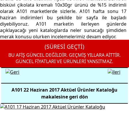
bisküvi çikolata kremalı 10x30gr ürünü de %15 indirimli
olarak A101 marketlerde sizlerle. A101 hafta sonu 17
haziran indirimleri bu şekilde bir sayfa ile başladı
diyebiliyoruz. A101 marketin ilerleyen günlerde
açıklayacağı yeni kataloglarda neler sunacağı şimdiden
merak konusu olurken incelemelerimiz devam ediyor.
(SÜRESİ GEÇTİ)
BU AFİŞ GÜNCEL DEĞİLDİR. GEÇMİŞ YILLARA AİTTİR.
GÜNCEL FİYATLARI VE ÜRÜNLERİ YANSITMAZ.
A101 22 Haziran 2017 Aktüel Ürünler Kataloğu
makalesine geri dön