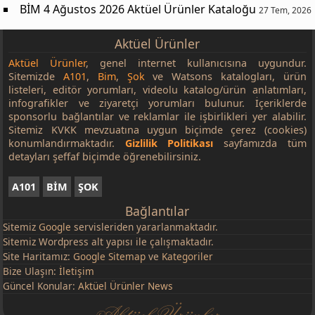
BİM 4 Ağustos 2026 Aktüel Ürünler Kataloğu
27 Tem, 2026
Aktüel Ürünler
Aktüel Ürünler
, genel internet kullanıcısına uygundur.
Sitemizde
A101
,
Bim
,
Şok
ve Watsons katalogları, ürün
listeleri, editör yorumları, videolu katalog/ürün anlatımları,
infografikler ve ziyaretçi yorumları bulunur. İçeriklerde
sponsorlu bağlantılar ve reklamlar ile işbirlikleri yer alabilir.
Sitemiz KVKK mevzuatına uygun biçimde çerez (cookies)
konumlandırmaktadır.
Gizlilik Politikası
sayfamızda tüm
detayları şeffaf biçimde öğrenebilirsiniz.
A101
BİM
ŞOK
Bağlantılar
Sitemiz
Google
servisleriden yararlanmaktadır.
Sitemiz Wordpress alt yapısı ile çalışmaktadır.
Site Haritamız:
Google Sitemap
ve
Kategoriler
Bize Ulaşın:
İletişim
Güncel Konular:
Aktüel Ürünler News