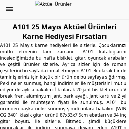
A101 25 Mayıs Aktüel Ürünleri
Karne Hediyesi Fırsatları
A101 25 Mayıs karne hediyeleri ile sizlerle. Çocuklarınızı
mutlu etmenin tam zamanı… A101 kataloglarını
incelediğimizde bu hafta bisiklet, gitar, oyuncak arabalar
ve çeşitli ürünler sizlerle. Ayrıca sizler için de roman
çeşitlerini bu sayfada ihmal etmeyen A101 ek olarak bir de
tamir işleriniz için küçük bir ürün de bu sayfaya sığdırmış.
Peki neler sunmuş, hangi indirimler ile müşterisini mutlu
ediyor detaylıca bakalım: İlk olarak 20 jant bisiklet ürünü V
break fren, alüminyum jant, park ayağı, jant kartı ve 2 yıl
garantisi ile muhteşem fiyatı ile sunulmuş. A101 bu
üründen başka neler sunmuş şimdi onlara bakalım. JWIN
CG 3401 klasik gitar ürünü 87x33x7,5cm ebatları ve 34 inç
gitar boyutu ile sizlerle. Bitmedi, şimdi küçüklere
oyuncaklar ile indirim sunmaya devam eden A101’in