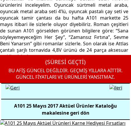
ürünlerini inceleyelim. Oyuncak sürtmeli metal araba,
oyuncak metal araba seti 4’lü, oyuncak pastalı çay seti ve
oyuncak tamir çantası da bu hafta A101 markette 25
mayıs itibari ile sizlerle oluyor diyebiliriz. Roman çeşitleri
de sunan A101 görselden görünen bilgilere göre: “Sana
söyleyemeyeceğim Her Şey”, “Zamansız Fırtına”, Sevme
Beni Yanarsın” gibi romanlar sizlerle. Son olarak ise Attlas
çantalı şarjlı tornavida 4,8V ürünü de 24 parça aksesuar
seti ile sizlerle.
(SÜRESİ GEÇTİ)
BU AFİŞ GÜNCEL DEĞİLDİR. GEÇMİŞ YILLARA AİTTİR.
GÜNCEL FİYATLARI VE ÜRÜNLERİ YANSITMAZ.
A101 25 Mayıs 2017 Aktüel Ürünler Kataloğu
makalesine geri dön