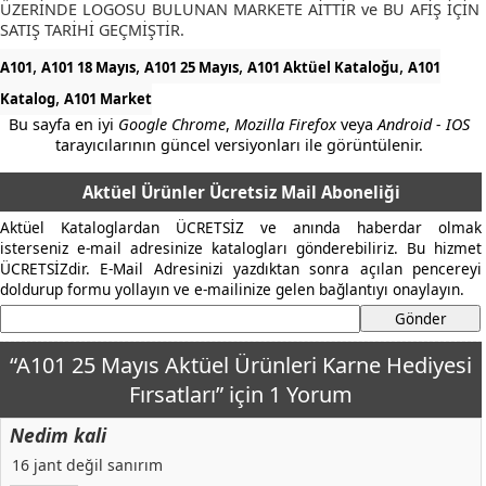
ÜZERİNDE LOGOSU BULUNAN MARKETE AİTTİR ve BU AFİŞ İÇİN
SATIŞ TARİHİ GEÇMİŞTİR.
,
,
,
,
A101
A101 18 Mayıs
A101 25 Mayıs
A101 Aktüel Kataloğu
A101
,
Katalog
A101 Market
Bu sayfa en iyi
Google Chrome
,
Mozilla Firefox
veya
Android - IOS
tarayıcılarının güncel versiyonları ile görüntülenir.
Aktüel Ürünler Ücretsiz Mail Aboneliği
Aktüel Kataloglardan ÜCRETSİZ ve anında haberdar olmak
isterseniz e-mail adresinize katalogları gönderebiliriz. Bu hizmet
ÜCRETSİZdir. E-Mail Adresinizi yazdıktan sonra açılan pencereyi
doldurup formu yollayın ve e-mailinize gelen bağlantıyı onaylayın.
“A101 25 Mayıs Aktüel Ürünleri Karne Hediyesi
Fırsatları” için 1 Yorum
Nedim kali
16 jant değil sanırım