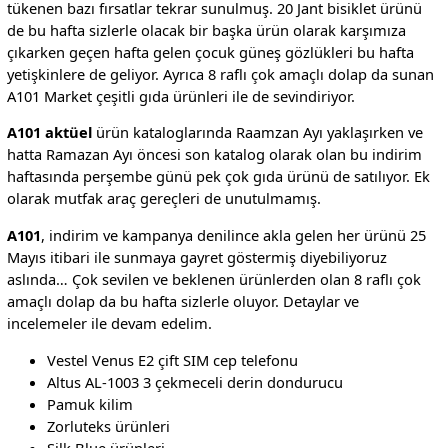
tükenen bazı fırsatlar tekrar sunulmuş. 20 Jant bisiklet ürünü
de bu hafta sizlerle olacak bir başka ürün olarak karşımıza
çıkarken geçen hafta gelen çocuk güneş gözlükleri bu hafta
yetişkinlere de geliyor. Ayrıca 8 raflı çok amaçlı dolap da sunan
A101 Market çeşitli gıda ürünleri ile de sevindiriyor.
A101 aktüel
ürün kataloglarında Raamzan Ayı yaklaşırken ve
hatta Ramazan Ayı öncesi son katalog olarak olan bu indirim
haftasında perşembe günü pek çok gıda ürünü de satılıyor. Ek
olarak mutfak araç gereçleri de unutulmamış.
A101
, indirim ve kampanya denilince akla gelen her ürünü 25
Mayıs itibari ile sunmaya gayret göstermiş diyebiliyoruz
aslında… Çok sevilen ve beklenen ürünlerden olan 8 raflı çok
amaçlı dolap da bu hafta sizlerle oluyor. Detaylar ve
incelemeler ile devam edelim.
Vestel Venus E2 çift SIM cep telefonu
Altus AL-1003 3 çekmeceli derin dondurucu
Pamuk kilim
Zorluteks ürünleri
Silk Blue ürünleri