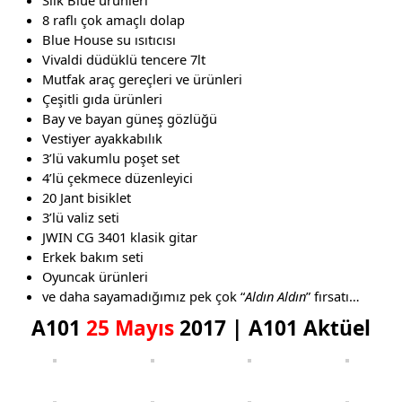
8 raflı çok amaçlı dolap
Blue House su ısıtıcısı
Vivaldi düdüklü tencere 7lt
Mutfak araç gereçleri ve ürünleri
Çeşitli gıda ürünleri
Bay ve bayan güneş gözlüğü
Vestiyer ayakkabılık
3’lü vakumlu poşet set
4’lü çekmece düzenleyici
20 Jant bisiklet
3’lü valiz seti
JWIN CG 3401 klasik gitar
Erkek bakım seti
Oyuncak ürünleri
ve daha sayamadığımız pek çok “
Aldın Aldın
” fırsatı…
A101
25 Mayıs
2017 | A101 Aktüel