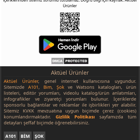
içeriklerinden sitemiz sorumlu tutulamaz. Doğru bilgi için kaynak: Aktüel
Ürünler
Aktüel Ürünler
Aktüel Ürünler
, genel internet kullanıcısına uygundur.
Sitemizde
A101
,
Bim
,
Şok
ve Watsons katalogları, ürün
listeleri, editör yorumları, videolu katalog/ürün anlatımları,
infografikler ve ziyaretçi yorumları bulunur. İçeriklerde
sponsorlu bağlantılar ve reklamlar ile işbirlikleri yer alabilir.
Sitemiz KVKK mevzuatına uygun biçimde çerez (cookies)
konumlandırmaktadır.
Gizlilik Politikası
sayfamızda tüm
detayları şeffaf biçimde öğrenebilirsiniz.
A101
BİM
ŞOK