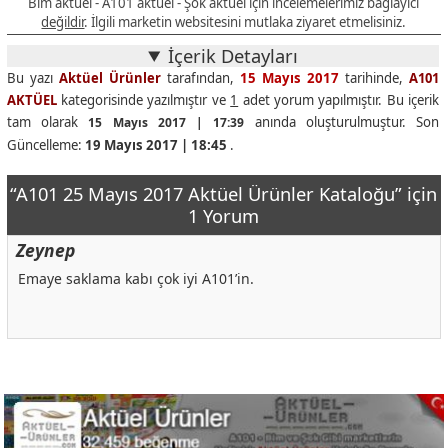
Bim aktüel - A101 aktüel - Şok aktüel için incelemelerimiz bağlayıcı
değildir
. İlgili marketin websitesini mutlaka ziyaret etmelisiniz.
İçerik Detayları
Bu yazı
Aktüel Ürünler
tarafından,
15 Mayıs 2017
tarihinde,
A101
AKTÜEL
kategorisinde yazılmıştır ve
1
adet yorum yapılmıştır. Bu içerik
tam olarak
anında oluşturulmuştur. Son
15 Mayıs 2017 | 17:39
Güncelleme:
19 Mayıs 2017 | 18:45
.
“A101 25 Mayıs 2017 Aktüel Ürünler Kataloğu” için
1 Yorum
Zeynep
Emaye saklama kabı çok iyi A101’in.