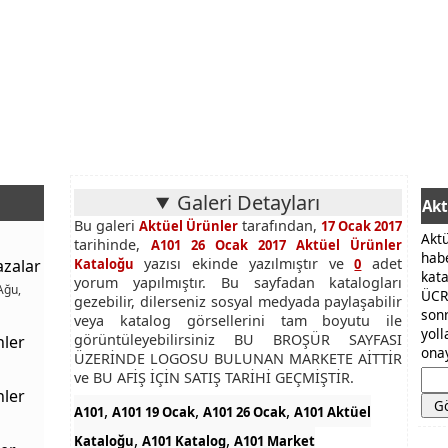
Galeri Detayları
Akt
Bu galeri
tarafından,
Aktüel Ürünler
17 Ocak 2017
Akt
tarihinde,
A101 26 Ocak 2017 Aktüel Ürünler
hab
yazısı ekinde yazılmıştır ve
adet
azalar
Kataloğu
0
kat
yorum yapılmıştır. Bu sayfadan katalogları
Ağu,
ÜCR
gezebilir, dilerseniz sosyal medyada paylaşabilir
son
veya katalog görsellerini tam boyutu ile
yol
görüntüleyebilirsiniz BU BROŞÜR SAYFASI
nler
onay
ÜZERİNDE LOGOSU BULUNAN MARKETE AİTTİR
ve BU AFİŞ İÇİN SATIŞ TARİHİ GEÇMİŞTİR.
nler
,
,
,
A101
A101 19 Ocak
A101 26 Ocak
A101 Aktüel
,
,
Kataloğu
A101 Katalog
A101 Market