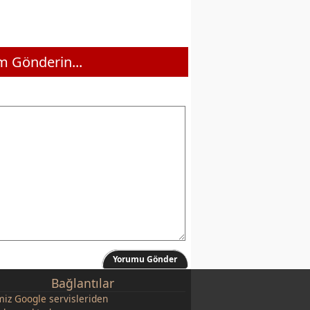
 Gönderin...
Yorumu Gönder
Bağlantılar
miz
Google
servisleriden