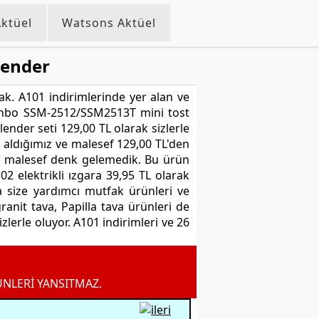
ktüel
Watsons Aktüel
lender
k. A101 indirimlerinde yer alan ve
k Sinbo SSM-2512/SSM2513T mini tost
ender seti 129,00 TL olarak sizlerle
 aldığımız ve malesef 129,00 TL'den
ak malesef denk gelemedik. Bu ürün
2 elektrikli ızgara 39,95 TL olarak
a size yardımcı mutfak ürünleri ve
ranit tava, Papilla tava ürünleri de
lerle oluyor. A101 indirimleri ve 26
ÜNLERİ YANSITMAZ.