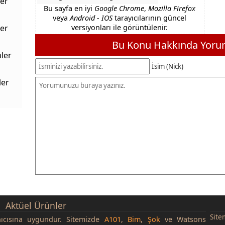
er
Bu sayfa en iyi
Google Chrome
,
Mozilla Firefox
veya
Android - IOS
tarayıcılarının güncel
er
versiyonları ile görüntülenir.
Bu Konu Hakkında Yorum
ler
İsim (Nick)
ler
Aktüel Ürünler
Site
nıcısına uygundur. Sitemizde
A101
,
Bim
,
Şok
ve Watsons