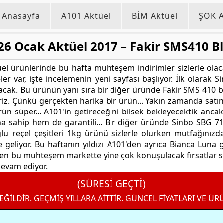
Anasayfa
A101 Aktüel
BİM Aktüel
ŞOK A
26 Ocak Aktüel 2017 – Fakir SMS410 B
 ürünlerinde bu hafta muhteşem indirimler sizlerle olaca
er var, işte incelemenin yeni sayfası başlıyor. İlk olara
lacak. Bu ürünün yanı sıra bir diğer üründe Fakir SMS 410 bl
riz. Çünkü gerçekten harika bir ürün... Yakın zamanda satın
ün süper... A101'in getireceğini bilsek bekleyecektik anc
a sahip hem de garantili... Bir diğer üründe Sinbo SBG 710
ğlu reçel çeşitleri 1kg ürünü sizlerle olurken mutfağınızd
 geliyor. Bu haftanın yıldızı A101'den ayrıca Bianca Luna g
len bu muhteşem markette yine çok konuşulacak fırsatlar siz
devam ediyor.
(SÜRESİ GEÇTİ)
EĞİLDİR. GEÇMİŞ YILLARA AİTTİR. GÜNCEL FİYATLARI VE ÜR