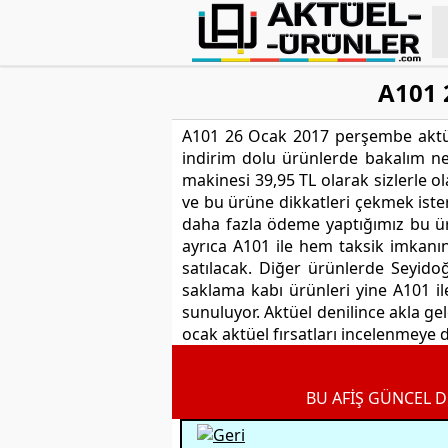
A101 
A101 26 Ocak 2017 perşembe aktüel
indirim dolu ürünlerde bakalım nel
makinesi 39,95 TL olarak sizlerle o
ve bu ürüne dikkatleri çekmek iste
daha fazla ödeme yaptığımız bu ür
ayrıca A101 ile hem taksik imkanın
satılacak. Diğer ürünlerde Seyido
saklama kabı ürünleri yine A101 ile
sunuluyor. Aktüel denilince akla ge
ocak aktüel fırsatları incelenmeye 
BU AFİŞ GÜNCEL D