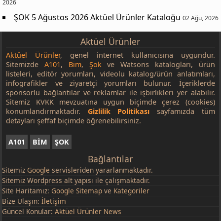
2026
ŞOK 5 Ağustos 2026 Aktüel Ürünler Kataloğu
02 Ağu, 2026
Aktüel Ürünler
Aktüel Ürünler
, genel internet kullanıcısına uygundur.
Sitemizde
A101
,
Bim
,
Şok
ve Watsons katalogları, ürün
listeleri, editör yorumları, videolu katalog/ürün anlatımları,
infografikler ve ziyaretçi yorumları bulunur. İçeriklerde
sponsorlu bağlantılar ve reklamlar ile işbirlikleri yer alabilir.
Sitemiz KVKK mevzuatına uygun biçimde çerez (cookies)
konumlandırmaktadır.
Gizlilik Politikası
sayfamızda tüm
detayları şeffaf biçimde öğrenebilirsiniz.
A101
BİM
ŞOK
Bağlantılar
Sitemiz
Google
servisleriden yararlanmaktadır.
Sitemiz Wordpress alt yapısı ile çalışmaktadır.
Site Haritamız:
Google Sitemap
ve
Kategoriler
Bize Ulaşın:
İletişim
Güncel Konular:
Aktüel Ürünler News