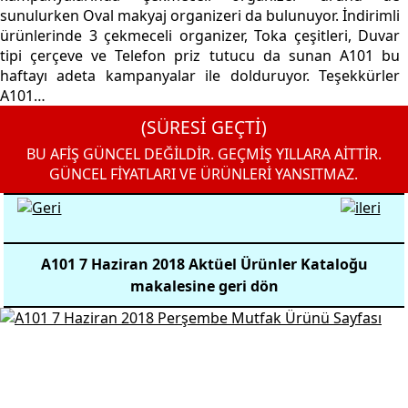
sunulurken Oval makyaj organizeri da bulunuyor. İndirimli
ürünlerinde 3 çekmeceli organizer, Toka çeşitleri, Duvar
tipi çerçeve ve Telefon priz tutucu da sunan A101 bu
haftayı adeta kampanyalar ile dolduruyor. Teşekkürler
A101…
(SÜRESİ GEÇTİ)
BU AFİŞ GÜNCEL DEĞİLDİR. GEÇMİŞ YILLARA AİTTİR.
GÜNCEL FİYATLARI VE ÜRÜNLERİ YANSITMAZ.
A101 7 Haziran 2018 Aktüel Ürünler Kataloğu
makalesine geri dön