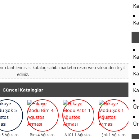
Ka
Ka
Ka
irim tarihlerini v.s. katalog sahibi marketin resmi web sitesinden teyit
Ka
ediniz.
Güncel Kataloglar
Ka
Ür
Ür
 5 Ağustos
Bim 4 Ağustos
A101 1 Ağustos
Şok 1 Ağustos