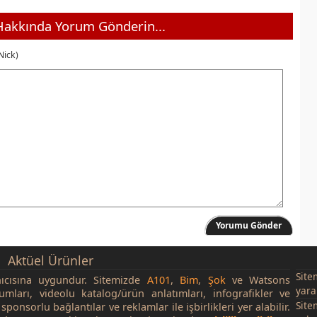
akkında Yorum Gönderin...
Nick)
Yorumu Gönder
Aktüel Ürünler
Site
nıcısına uygundur. Sitemizde
A101
,
Bim
,
Şok
ve Watsons
yara
rumları, videolu katalog/ürün anlatımları, infografikler ve
Site
sponsorlu bağlantılar ve reklamlar ile işbirlikleri yer alabilir.