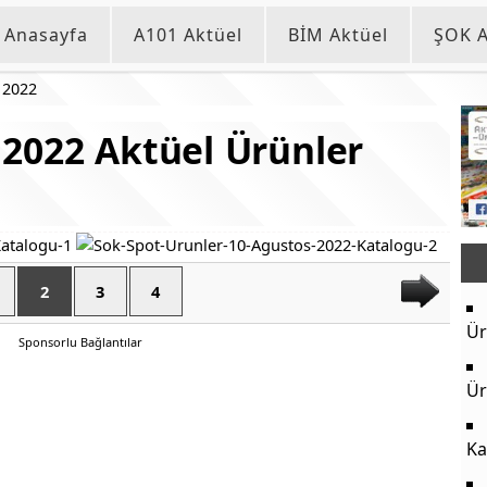
Anasayfa
A101 Aktüel
BİM Aktüel
ŞOK A
 2022
2022 Aktüel Ürünler
2
3
4
Ür
Sponsorlu Bağlantılar
Ür
Ka