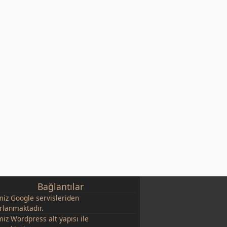
Bağlantılar
miz
Google
servisleriden
rlanmaktadır.
miz Wordpress alt yapısı ile