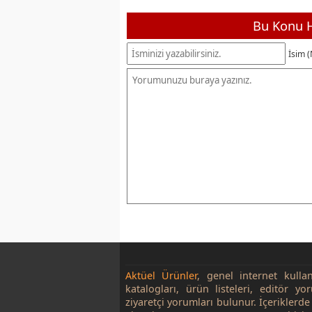
Bu Konu H
İsim (
Aktüel Ürünler
, genel internet kulla
katalogları, ürün listeleri, editör yo
ziyaretçi yorumları bulunur. İçeriklerde 